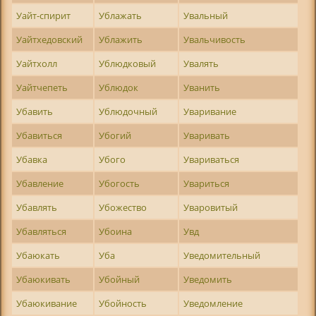
Уайт-спирит
Ублажать
Увальный
Уайтхедовский
Ублажить
Увальчивость
Уайтхолл
Ублюдковый
Увалять
Уайтчепеть
Ублюдок
Уванить
Убавить
Ублюдочный
Уваривание
Убавиться
Убогий
Уваривать
Убавка
Убого
Увариваться
Убавление
Убогость
Увариться
Убавлять
Убожество
Уваровитый
Убавляться
Убоина
Увд
Убаюкать
Уба
Уведомительный
Убаюкивать
Убойный
Уведомить
Убаюкивание
Убойность
Уведомление