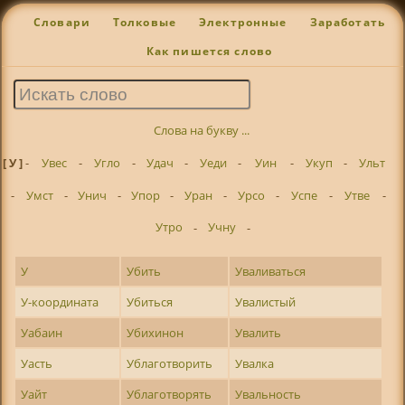
Словари
Толковые
Электронные
Заработать
Как пишется слово
Слова на букву ...
[ У ]
-
Увес
-
Угло
-
Удач
-
Уеди
-
Уин
-
Укуп
-
Ульт
-
Умст
-
Унич
-
Упор
-
Уран
-
Урсо
-
Успе
-
Утве
-
Утро
-
Учну
-
У
Убить
Уваливаться
У-координата
Убиться
Увалистый
Уабаин
Убихинон
Увалить
Уасть
Ублаготворить
Увалка
Уайт
Ублаготворять
Увальность