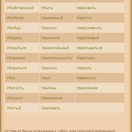
Убийственный
Убыть
Уверовать
Убийство
Уважаемый
Увертка
Убийца
Уважать
Увертливость
Убирать
Уважение
Увертливый
Убираться
Уважительный
Увертываться
Убирание
Уважительность
Увертюра
Убириться
Уважить
Уверять
Убис
Увал
Уверяться
Убитость
Увалень
Увеселение
Убитрон
Уваливание
Убитый
Уваливать
Оставьте Ваше пожелание к сайту, или опишите найденную