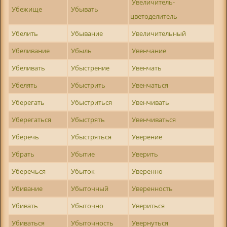
Увеличитель-
Убежище
Убывать
цветоделитель
Убелить
Убывание
Увеличительный
Убеливание
Убыль
Увенчание
Убеливать
Убыстрение
Увенчать
Убелять
Убыстрить
Увенчаться
Уберегать
Убыстриться
Увенчивать
Уберегаться
Убыстрять
Увенчиваться
Уберечь
Убыстряться
Уверение
Убрать
Убытие
Уверить
Уберечься
Убыток
Уверенно
Убивание
Убыточный
Уверенность
Убивать
Убыточно
Увериться
Убиваться
Убыточность
Увернуться