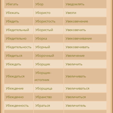
Убегать
Убор
Уведомлять
Убежать
Убористо
Увезти
Убедить
Убористость
Увековечение
Убедительный
Убористый
Увековечить
Убедительно
Уборка
Увековечивание
Убедительность
Уборный
Увековечивать
Убедиться
Уборочный
Увеличение
Убеждать
Уборщик
Увеличить
Уборщик-
Убеждаться
Увеличивать
истопник
Убеждение
Уборщица
Увеличиваться
Убежденно
Убранство
Увеличиться
Убежденность
Убраться
Увеличитель