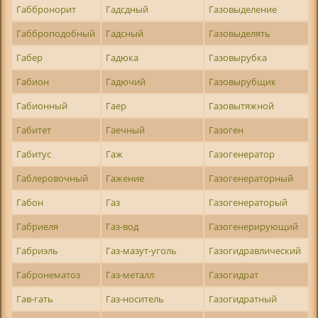
Габбронорит
Гадсдный
Газовыделение
Габброподобный
Гадсный
Газовыделять
Габер
Гадюка
Газовырубка
Габион
Гадючий
Газовырубщик
Габионный
Гаер
Газовытяжной
Габитет
Гаечный
Газоген
Габитус
Гаж
Газогенератор
Габлеровочный
Гажение
Газогенераторный
Габон
Газ
Газогенераторый
Габриеля
Газ-вод
Газогенерирующий
Габриэль
Газ-мазут-уголь
Газогидравлический
Габронематоз
Газ-металл
Газогидрат
Гав-гать
Газ-носитель
Газогидратный