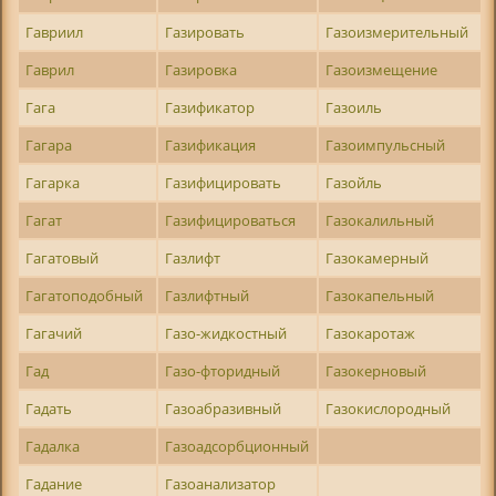
Гавриил
Газировать
Газоизмерительный
Гаврил
Газировка
Газоизмещение
Гага
Газификатор
Газоиль
Гагара
Газификация
Газоимпульсный
Гагарка
Газифицировать
Газойль
Гагат
Газифицироваться
Газокалильный
Гагатовый
Газлифт
Газокамерный
Гагатоподобный
Газлифтный
Газокапельный
Гагачий
Газо-жидкостный
Газокаротаж
Гад
Газо-фторидный
Газокерновый
Гадать
Газоабразивный
Газокислородный
Гадалка
Газоадсорбционный
Гадание
Газоанализатор