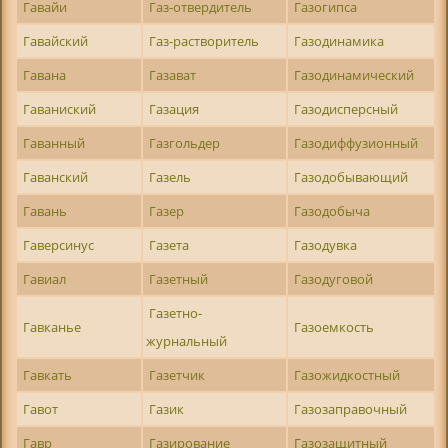
Гавайи
Газ-отвердитель
Газогипса
Гавайский
Газ-растворитель
Газодинамика
Гавана
Газават
Газодинамический
Гаваниский
Газация
Газодисперсный
Гаванный
Газгольдер
Газодиффузионный
Гаванский
Газель
Газодобывающий
Гавань
Газер
Газодобыча
Гаверсинус
Газета
Газодувка
Гавиал
Газетный
Газодуговой
Газетно-
Гавканье
Газоемкость
журнальный
Гавкать
Газетчик
Газожидкостный
Гавот
Газик
Газозаправочный
Гавр
Газирование
Газозащитный