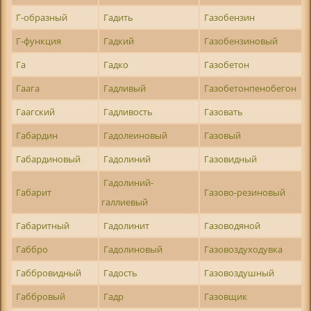
Г-образный
Гадить
Газобензин
Г-функция
Гадкий
Газобензиновый
Га
Гадко
Газобетон
Гаага
Гадливый
Газобетонпенобегон
Гаагский
Гадливость
Газовать
Габардин
Гадолеиновый
Газовый
Габардиновый
Гадолиний
Газовидный
Гадолиний-
Габарит
Газово-резиновый
галлиевый
Габаритный
Гадолинит
Газоводяной
Габбро
Гадолиновый
Газовоздуходувка
Габбровидный
Гадость
Газовоздушный
Габбровый
Гадр
Газовщик