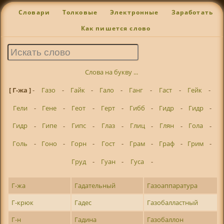
Словари
Толковые
Электронные
Заработать
Как пишется слово
Слова на букву ...
[ Г-жа ]
-
Газо
-
Гайк
-
Гало
-
Ганг
-
Гаст
-
Гейк
-
Гели
-
Гене
-
Геот
-
Герт
-
Гибб
-
Гидр
-
Гидр
-
Гидр
-
Гипе
-
Гипс
-
Глаз
-
Глиц
-
Глян
-
Гола
-
Голь
-
Гоно
-
Горн
-
Гост
-
Грам
-
Граф
-
Грим
-
Груд
-
Гуан
-
Гуса
-
Г-жа
Гадательный
Газоаппаратура
Г-крюк
Гадес
Газобалластный
Г-н
Гадина
Газобаллон