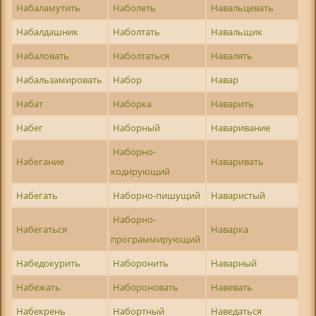
Набаламутить
Наболеть
Навальцевать
Набалдашник
Наболтать
Навальщик
Набаловать
Наболтаться
Навалять
Набальзамировать
Набор
Навар
Набат
Наборка
Наварить
Набег
Наборный
Наваривание
Наборно-
Набегание
Наваривать
кодирующий
Набегать
Наборно-пишущий
Наваристый
Наборно-
Набегаться
Наварка
программирующий
Набедокурить
Наборонить
Наварный
Набежать
Набороновать
Навевать
Набекрень
Набортный
Наведаться