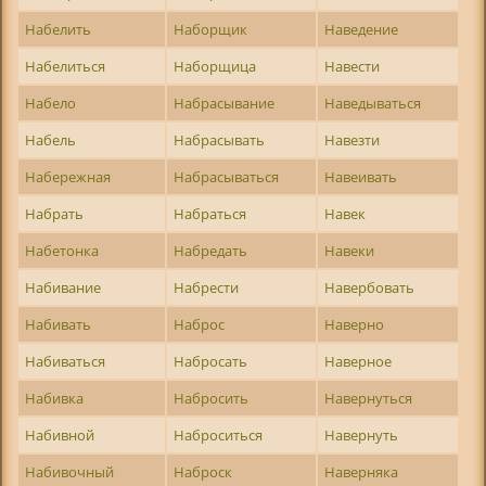
Набелить
Наборщик
Наведение
Набелиться
Наборщица
Навести
Набело
Набрасывание
Наведываться
Набель
Набрасывать
Навезти
Набережная
Набрасываться
Навеивать
Набрать
Набраться
Навек
Набетонка
Набредать
Навеки
Набивание
Набрести
Навербовать
Набивать
Наброс
Наверно
Набиваться
Набросать
Наверное
Набивка
Набросить
Навернуться
Набивной
Наброситься
Навернуть
Набивочный
Наброск
Наверняка