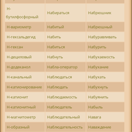
Н-
Набираться
Набрюшник
бутилфосфорный
Н-вариометр
Набитый
Набрюшный
Н-гексальдегид
Набить
Набуравливать
Н-гексан
Набиться
Набурить
Н-дециловый
Набнуть
Набухаемость
Н-додеканол
Набла-оператор
Набухание
Н-канальный
Наблюдаться
Набухать
Н-катионирование
Наблюдать
Набухнуть
Н-катионит
Наблюдаемость
Набуянить
Н-катионитный
Наблюдатель
Набыль
Н-магнитометр
Наблюдательный
Навага
Н-образный
Наблюдательность
Наваждение