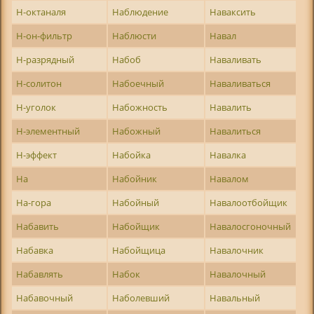
Н-октаналя
Наблюдение
Наваксить
Н-он-фильтр
Наблюсти
Навал
Н-разрядный
Набоб
Наваливать
Н-солитон
Набоечный
Наваливаться
Н-уголок
Набожность
Навалить
Н-элементный
Набожный
Навалиться
Н-эффект
Набойка
Навалка
На
Набойник
Навалом
На-гора
Набойный
Навалоотбойщик
Набавить
Набойщик
Навалосгоночный
Набавка
Набойщица
Навалочник
Набавлять
Набок
Навалочный
Набавочный
Наболевший
Навальный