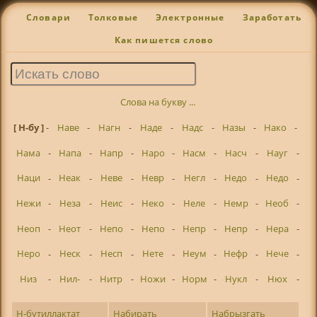
Словари
Толковые
Электронные
Заработать
Как пишется слово
Слова на букву ...
[ Н-бу ]
-
Наве
-
Нагн
-
Наде
-
Надс
-
Назы
-
Нако
-
Нама
-
Напа
-
Напр
-
Наро
-
Насм
-
Насч
-
Науг
-
Наци
-
Неак
-
Неве
-
Невр
-
Негл
-
Недо
-
Недо
-
Нежи
-
Неза
-
Неис
-
Неко
-
Неле
-
Немр
-
Необ
-
Неоп
-
Неот
-
Непо
-
Непо
-
Непр
-
Непр
-
Нера
-
Неро
-
Неск
-
Несп
-
Нете
-
Неум
-
Нефр
-
Нече
-
Низ
-
Нил-
-
Нитр
-
Ножи
-
Норм
-
Нукл
-
Нюх
-
Н-бутиллактат
Набирать
Набрызгать