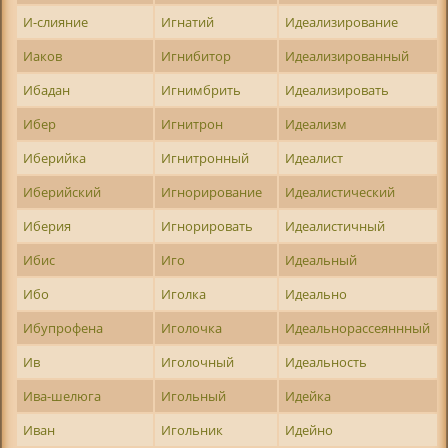
И-слияние
Игнатий
Идеализирование
Иаков
Игнибитор
Идеализированный
Ибадан
Игнимбрить
Идеализировать
Ибер
Игнитрон
Идеализм
Иберийка
Игнитронный
Идеалист
Иберийский
Игнорирование
Идеалистический
Иберия
Игнорировать
Идеалистичный
Ибис
Иго
Идеальный
Ибо
Иголка
Идеально
Ибупрофена
Иголочка
Идеальнорассеяннный
Ив
Иголочный
Идеальность
Ива-шелюга
Игольный
Идейка
Иван
Игольник
Идейно