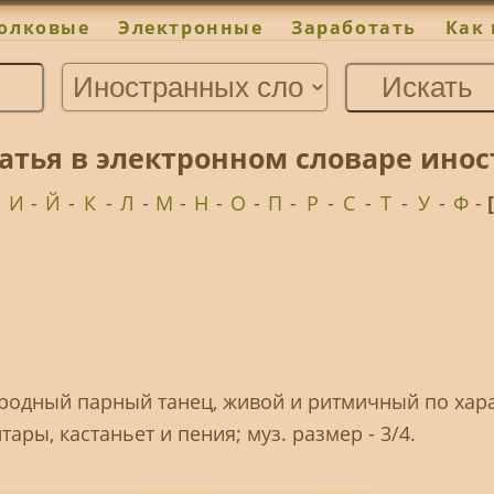
олковые
Электронные
Заработать
Как 
атья в электронном словаре ино
-
И
-
Й
-
К
-
Л
-
М
-
Н
-
О
-
П
-
Р
-
С
-
Т
-
У
-
Ф
-
народный парный танец, живой и ритмичный по хара
ры, кастаньет и пения; муз. размер - 3/4.