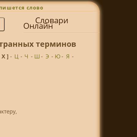
пишется слово
Словари
Онлайн
странных терминов
[ Х ]
-
Ц
-
Ч
-
Ш
-
Э
-
Ю
-
Я
-
ктеру,