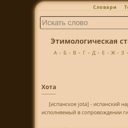
Словари
Т
Этимологическая ст
А
-
Б
-
В
-
Г
-
Д
-
Е
-
Ж
-
З
Хота
[испанское jota] - испанский 
исполняемый в сопровождении гита