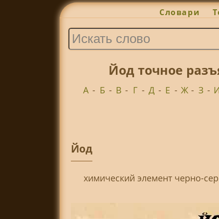
Словари
Т
Йод точное разъ
А
-
Б
-
В
-
Г
-
Д
-
Е
-
Ж
-
З
-
Йод
химический элемент черно-сер