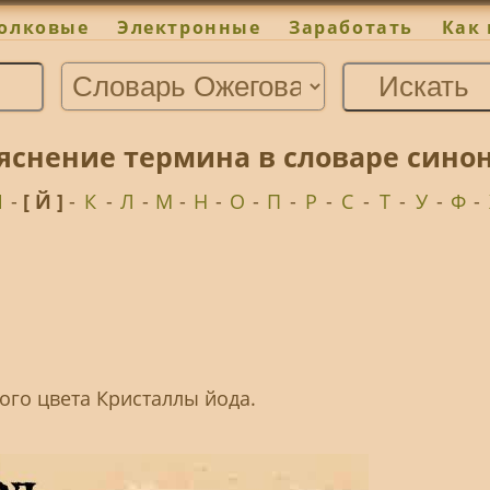
олковые
Электронные
Заработать
Как 
яснение термина в словаре сино
И
-
[ Й ]
-
К
-
Л
-
М
-
Н
-
О
-
П
-
Р
-
С
-
Т
-
У
-
Ф
-
ого цвета Кристаллы йода.