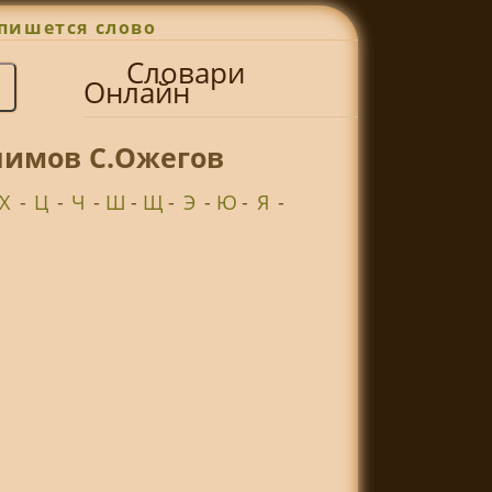
пишется слово
Словари
Онлайн
нимов С.Ожегов
Х
-
Ц
-
Ч
-
Ш
-
Щ
-
Э
-
Ю
-
Я
-