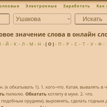
олковые
Электронные
Заработать
Как 
ковое значение слова в онлайн с
И
-
Й
-
К
-
Л
-
М
-
Н
-
[ О ]
-
П
-
Р
-
С
-
Т
-
У
-
Ф
-
(к обкатывать 1). 1. кого-что. Катая, вывалять в ч
ть
пилюлю.
Обкатать
котлету в муке. 2. что.
 подобным орудием), выровнять, сделать годным 