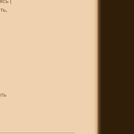
ясь (
ть,
ать