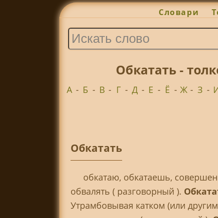
Словари
Т
Обкатать - тол
А
-
Б
-
В
-
Г
-
Д
-
Е
-
Ё
-
Ж
-
З
-
Обкатать
обкатаю, обкатаешь, совершенн. 
обвалять ( разговорный ).
Обката
Утрамбовывая катком (или другим