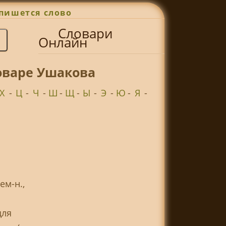
пишется слово
Словари
Онлайн
ловаре Ушакова
Х
-
Ц
-
Ч
-
Ш
-
Щ
-
Ы
-
Э
-
Ю
-
Я
-
ем-н.,
для