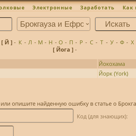
олковые
Электронные
Заработать
Как 
-
[ Й ]
-
К
-
Л
-
М
-
Н
-
О
-
П
-
Р
-
С
-
Т
-
У
-
Ф
-
Х
[ Йога ]
-
Йокохама
Йорк (York)
 или опишите найденную ошибку в статье о Брокг
Код (для знающих):