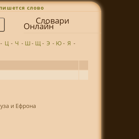
пишется слово
Словари
Онлайн
-
Ц
-
Ч
-
Ш
-
Щ
-
Э
-
Ю
-
Я
-
ауза и Ефрона