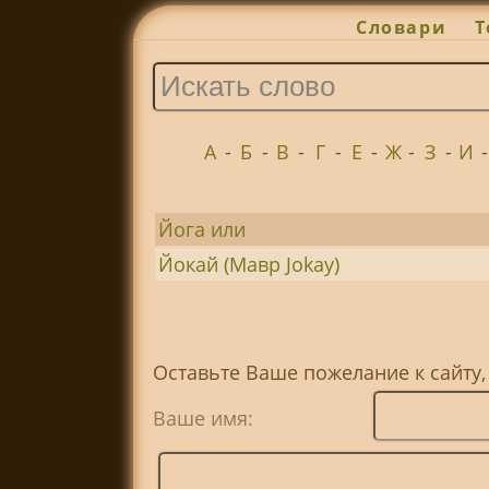
Словари
Т
А
-
Б
-
В
-
Г
-
Е
-
Ж
-
З
-
И
Йога или
Йокай (Мавр Jokay)
Оставьте Ваше пожелание к сайту,
Ваше имя: