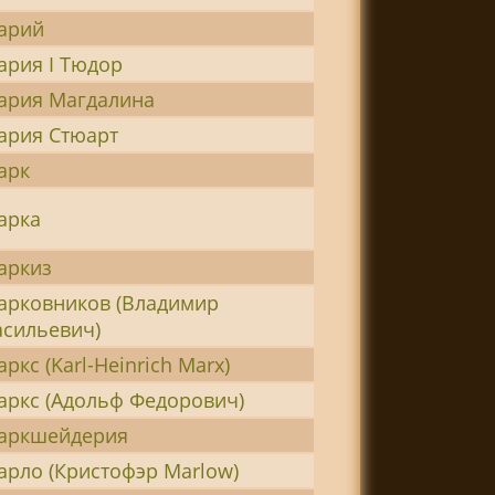
арий
ария I Тюдор
ария Магдалина
ария Стюарт
арк
арка
аркиз
арковников (Владимир
асильевич)
ркс (Karl-Heinrich Marx)
аркс (Адольф Федорович)
аркшейдерия
арло (Кристофэр Marlow)