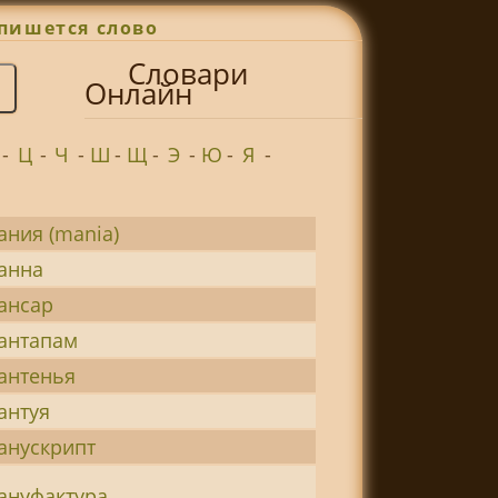
пишется слово
Словари
Онлайн
-
Ц
-
Ч
-
Ш
-
Щ
-
Э
-
Ю
-
Я
-
ания (mania)
анна
ансар
антапам
антенья
антуя
анускрипт
ануфактура