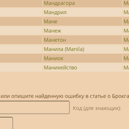
Мандрагора
М
Мандрил
М
Мане
М
Манеж
М
Манетон
М
Манила (Manila)
М
Маниок
М
Манихейство
М
 или опишите найденную ошибку в статье о Брокг
Код (для знающих):