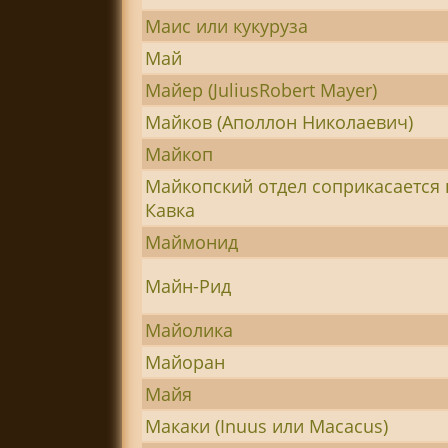
Маис или кукуруза
Май
Майер (JuliusRobert Mayer)
Майков (Аполлон Николаевич)
Майкоп
Майкопский отдел соприкасается
Кавка
Маймонид
Майн-Рид
Майолика
Майоран
Майя
Макаки (Inuus или Macacus)