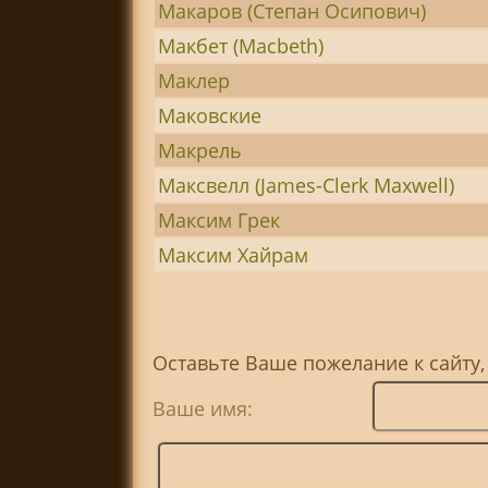
Макаров (Степан Осипович)
Макбет (Macbeth)
Маклер
Маковские
Макрель
Максвелл (James-Clerk Maxwell)
Максим Грек
Максим Хайрам
Оставьте Ваше пожелание к сайту,
Ваше имя: