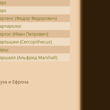
арс
арс
артенс (Федор Федорович)
артиролог
артос (Иван Петрович)
артышки (Cercopithecus)
арш
аршалл (Альфред Marshall)
ауза и Ефрона