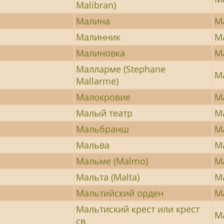
Malibran)
Малина
М
Малинник
М
Малиновка
М
Малларме (Stephane
М
Mallarme)
Малокровие
М
Малый театр
М
Мальбранш
М
Мальва
М
Мальме (Malmo)
М
Мальта (Malta)
М
Мальтийский орден
М
Мальтиский крест или крест
М
св