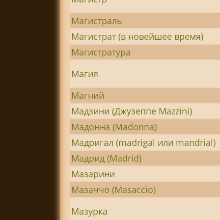
Магистраль
Магистрат (в новейшее время)
Магистратура
Магия
Магний
Мадзини (Джузеппе Mazzini)
Мадонна (Madonna)
Мадригал (madrigal или mandrial)
Мадрид (Madrid)
Мазарини
Мазаччо (Masaccio)
Мазурка