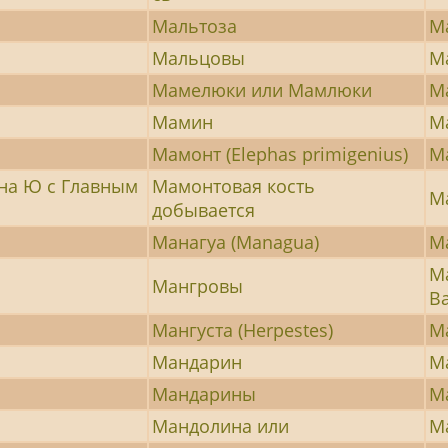
Мальтоза
М
Мальцовы
М
Мамелюки или Мамлюки
М
Мамин
М
Мамонт (Elephas primigenius)
М
 на Ю с Главным
Мамонтовая кость
М
добывается
Манагуа (Managua)
М
М
Мангровы
В
Мангуста (Herpestes)
Ма
Мандарин
М
Мандарины
М
Мандолина или
М