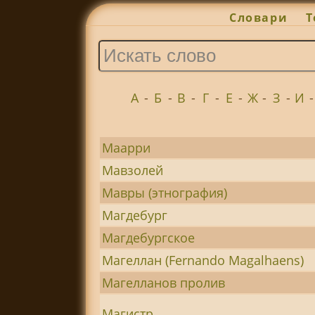
Словари
Т
А
-
Б
-
В
-
Г
-
Е
-
Ж
-
З
-
И
Маарри
Мавзолей
Мавры (этнография)
Магдебург
Магдебургское
Магеллан (Fernando Magalhaens)
Магелланов пролив
Магистр