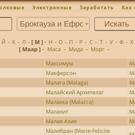
олковые
Электронные
Заработать
Как 
-
Й
-
К
-
Л
-
[ М ]
-
Н
-
О
-
П
-
Р
-
С
-
Т
-
У
-
Ф
-
Х
[ Маар ]
-
Маса
-
Мида
-
Морг
-
Максимум
М
Макферсон
М
Малага (Malaga)
М
Малайский Архипелаг
М
Малакка (Malacca)
М
Малахит
М
Малая Азия
М
Малибран (Marie-Felicite
М