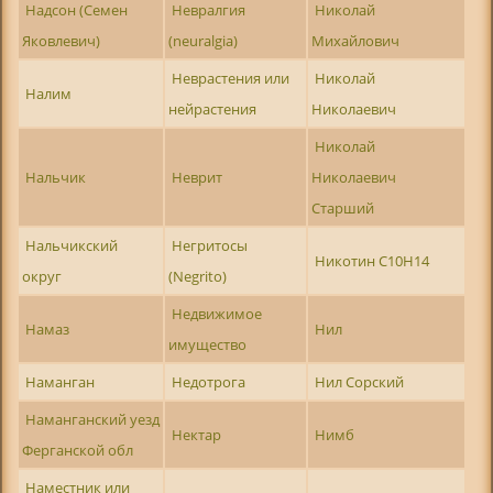
Надсон (Семен
Невралгия
Николай
Яковлевич)
(neuralgia)
Михайлович
Неврастения или
Николай
Налим
нейрастения
Николаевич
Николай
Нальчик
Неврит
Николаевич
Старший
Нальчикский
Негритосы
Никотин С10Н14
округ
(Negrito)
Недвижимое
Намаз
Нил
имущество
Наманган
Недотрога
Нил Сорский
Наманганский уезд
Нектар
Нимб
Ферганской обл
Наместник или