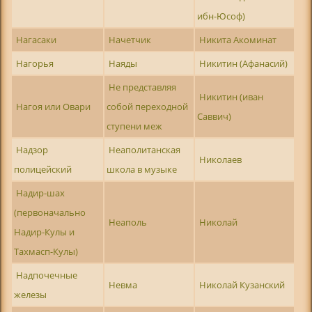
ибн-Юсоф)
Нагасаки
Начетчик
Никита Акоминат
Нагорья
Наяды
Никитин (Афанасий)
Не представляя
Никитин (иван
Нагоя или Овари
собой переходной
Саввич)
ступени меж
Надзор
Неаполитанская
Николаев
полицейский
школа в музыке
Надир-шах
(первоначально
Неаполь
Николай
Надир-Кулы и
Тахмасп-Кулы)
Надпочечные
Невма
Николай Кузанский
железы