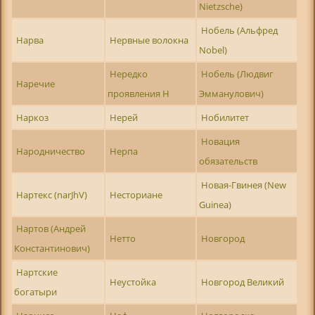
Nietzsche)
Нобель (Альфред
Нарва
Нервные волокна
Nobel)
Нередко
Нобель (Людвиг
Наречие
проявления Н
Эмманулович)
Наркоз
Нерей
Нобилитет
Новация
Народничество
Нерпа
обязательств
Новая-Гвинея (New
Нартекс (narJhV)
Несториане
Guinea)
Нартов (Андрей
Нетто
Новгород
Константинович)
Нартские
Неустойка
Новгород Великий
богатыри