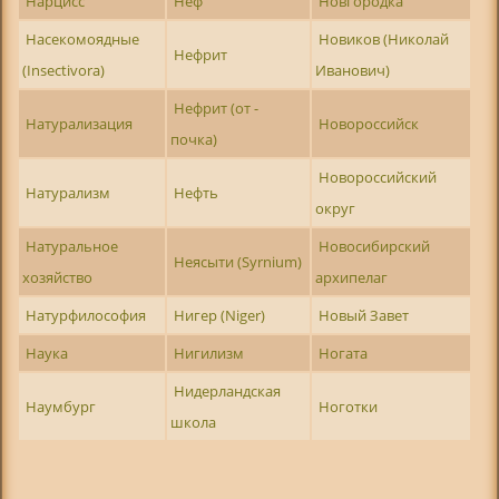
Нарцисс
Неф
Новгородка
Насекомоядные
Новиков (Николай
Нефрит
(Insectivora)
Иванович)
Нефрит (от -
Натурализация
Новороссийск
почка)
Новороссийский
Натурализм
Нефть
округ
Натуральное
Новосибирский
Неясыти (Syrnium)
хозяйство
архипелаг
Натурфилософия
Нигер (Niger)
Новый Завет
Наука
Нигилизм
Ногата
Нидерландская
Наумбург
Ноготки
школа