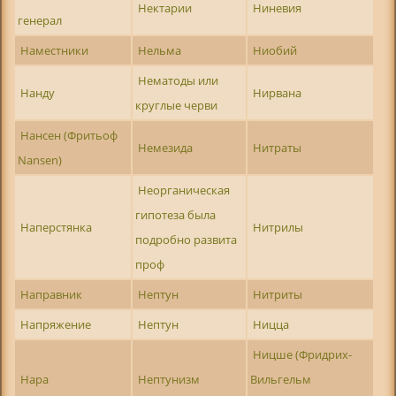
Нектарии
Ниневия
генерал
Наместники
Нельма
Ниобий
Нематоды или
Нанду
Нирвана
круглые черви
Нансен (Фритьоф
Немезида
Нитраты
Nansen)
Неорганическая
гипотеза была
Наперстянка
Нитрилы
подробно развита
проф
Направник
Нептун
Нитриты
Напряжение
Нептун
Ницца
Ницше (Фридрих-
Нара
Нептунизм
Вильгельм