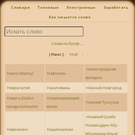
Словари
Толковые
Электронные
Заработать
Как пишется слово
Слова на букву ...
[ Нaнс ]
-
Ной
-
Нижегородская
Нaнси (Nancy)
Нафталин
ярмарка
Нeвропатия
Нахичевань
Нижний Новгород
Навага (Gadus
Национализация
Нижняя Тунгуска
navaga Kolreuter)
земли
Низамий (шейх
Низамоддин Абу-
Навозники
Национализм
Мохеммед Ильяс