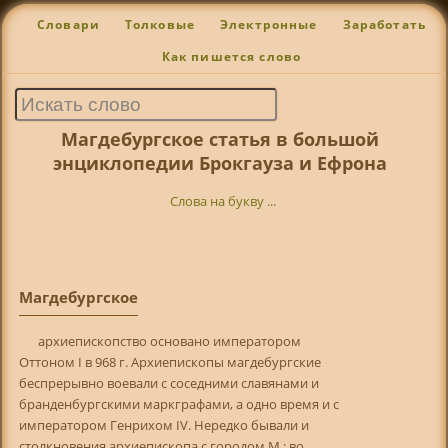
Словари
Толковые
Электронные
Заработать
Как пишется слово
Магдебургское статья в большой
энциклопедии Брокгауза и Ефрона
Слова на букву ...
Магдебургское
apxиeпископство основано императором
Оттоном I в 968 г. Apxиепископы магдебургские
беспрерывно воевали с соседними славянами и
бранденбургскими маркграфами, а одно время и с
императором Генрихом IV. Нередко бывали и
столкновения архиепископа с городом М.; во