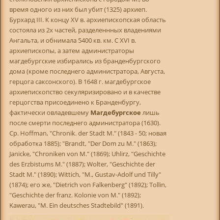
время одного из них был убит (1325) архиеп.
Бурхард III. К концу XV в. архиепископская область
состояла из 2х частей, разделеннных владениями
Ангальта, и обнимала 5400 кв. км. С XVI в.
архиепископы, а затем администраторы
магдебургские избирались из бранденбургского
дома (кроме последнего администратора, Августа,
герцога саксонского). В 1648 г. магдебургское
архиепископство секуляризировано и в качестве
герцогства присоединено к Бранденбургу,
фактически овладевшему
Магдебургское
лишь
после смерти последнего администратора (1630).
Ср. Hoffman, "Chronik. der Stadt M." (1843 - 50; новая
обработка 1885); "Brandt, "Der Dom zu М." (1863);
Janicke, "Chroniken von M." (1869); Uhlirz, "Geschichte
des Erzbistums M." (1887); Wolter, "Geschichte der
Stadt M." (1890); Wittich, "M., Gustav-Adolf und Tilly"
(1874); его же, "Dietrich von Falkenberg" (1892); Tollin,
"Geschichte der franz. Kolonie von M." (1892);
Kawerau, "M. Ein deutsches Stadtebild" (1891).