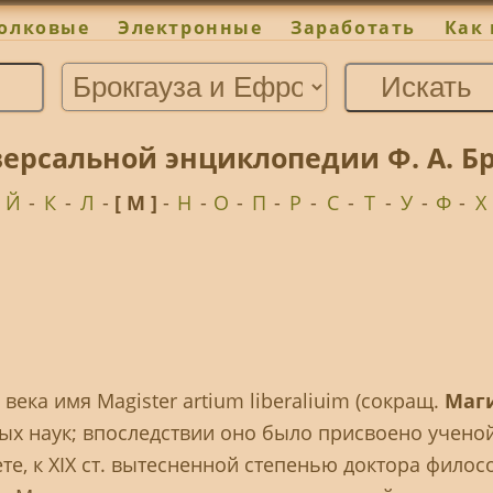
олковые
Электронные
Заработать
Как 
версальной энциклопедии Ф. А. Бр
-
Й
-
К
-
Л
-
[ М ]
-
Н
-
О
-
П
-
Р
-
С
-
Т
-
У
-
Ф
-
Х
 века имя Magister artium liberaliuim (сокращ.
Маг
дных наук; впоследствии оно было присвоено учено
е, к XIX ст. вытесненной степенью доктора филос