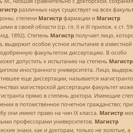
ь М., низшая сравнительно с докторской, сохранил
агистр
различных наук существует на всех факульт
ороны, степени
Магистр
фармации и
Магистр
 в своей области (ср. гл. II и III прилож. к ст. 59
, изд. 1892). Степень
Магистр
получает лицо, которо
а, выдержит особое устное испытание в известной
 одобренную факультетом диссертацию. В особо
может допустить к испытанию на степень
Магист
 диплом иностранного университета. Лицо, выдер
итившее еще диссертации, называется магистранто
нствах магистерской диссертации факультет може
гистранта прямо в степень доктора. Имеющие сте
лении в потомственное почетное гражданство; при
бу они имеют право на чин IX класса.
Магистр
мо
ными профессорами университетов.
Магистр
ские знаки, как и докторам, только не золотые, а