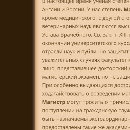
В настоящее время ученая степен
Англии и России. У нас степень
М
кроме медицинского; с другой ст
ветеринарных наук являются высшими
Устава Врачебного, Св. Зак. т. XIII
окончании университетского курс
отрасли наук и публично защитит
уважительных случаях факультет 
лицо, представившее докторский
магистерский экзамен, но не защ
При особенно выдающихся достои
ходатайствовать о возведении ма
Магистр
могут просить о причис
поступлении на гражданскую служ
быть назначаемы экстраординар
предоставлены такие же академиче