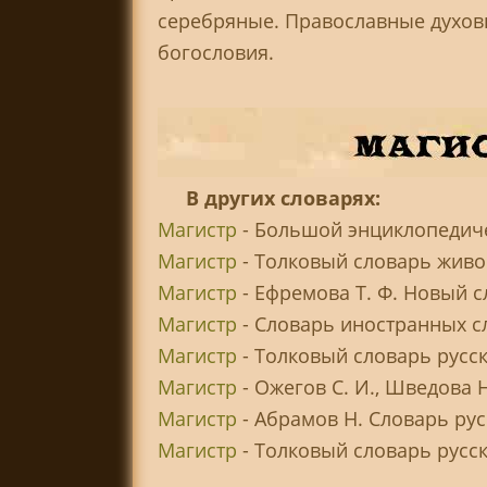
серебряные. Православные духов
богословия.
В других словарях:
Магистр
- Большой энциклопедиче
Магистр
- Толковый словарь живог
Магистр
- Ефремова Т. Ф. Новый с
Магистр
- Словарь иностранных с
Магистр
- Толковый словарь русск
Магистр
- Ожегов С. И., Шведова 
Магистр
- Абрамов Н. Словарь ру
Магистр
- Толковый словарь русско