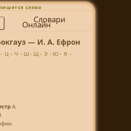
пишется слово
Словари
Онлайн
окгауз — И. А. Ефрон
-
Ц
-
Ч
-
Ш
-
Щ
-
Э
-
Ю
-
Я
-
истр
A.
й
офии.