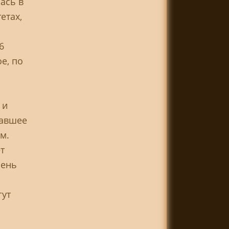
ась в
етах,
6
е, по
р
и
жавшее
м.
т
пень
гут