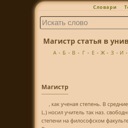
Словари
Т
Магистр статья в уни
А
-
Б
-
В
-
Г
-
Е
-
Ж
-
З
-
И
Магистр
, как ученая степень. В средние
L.) носил учитель так наз. свобо
степени на философском факультет