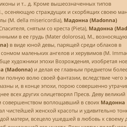
иконы и т.. д. Кроме вышеозначенных типов
М., осеняющую страждущих и скорбящих своею ма
 (М. della misericordia),
Мадонна (Madonna)
асителя, снятым со креста (Pieta),
Мадонна (Mad
ными в ее грудь (Mater dolorosa), М., возносящую
na)
в виде юной девы, парящей среди облаков в
сонмом маленьких ангелов и херувимов (М. Immac
Вообще художники эпохи Возрождения, изобретая но
а (Madonna)
и делая ее главным предметом боле
и полную волю своей фантазии, вследствие чего э
азны и, в конце эпохи, порою совершенно утрачи
нее всех других олицетворял Пресв. Деву великий
ым совершенством воплощавший в своих
Мадонна
еал чистейшей женской красоты и удивительно тон
дой матери, всецело ушедшей в любовь к своему д