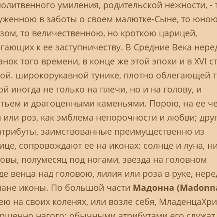
олитвенного умиления, родительской нежности, - 
уженною в заботы о своем малютке-Сыне, то юно
ом, то величественною, но кроткою царицей,
ающих к ее заступничеству. В Средние Века нере
ок того времени, в конце же этой эпохи и в XVI ст
лой. широкорукавной тунике, плотно облегающей т
й иногда не только на плечи, но и на голову, и
тьем и драгоценными каменьями. Порою, на ее ч
 или роз, как эмблема непорочности и любви; дру
трибуты, заимствованные преимущественно из
це, сопровождают ее на иконах: солнце и луна, н
ловы, полумесяц под ногами, звезда на головном
де венца над головою, лилия или роза в руке, нере
плане иконы. По большой части
Мадонна (Madonn
 на своих коленях, или возле себя, МладенцаХри
ершенно нагого; обычными атрибутами его служат