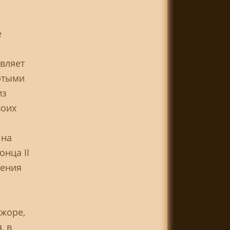
е
вляет
ртыми
из
воих
 на
онца II
ажения
джоре,
, в