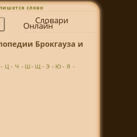
пишется слово
Словари
Онлайн
лопедии Брокгауза и
-
Ц
-
Ч
-
Ш
-
Щ
-
Э
-
Ю
-
Я
-