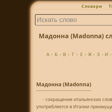
Словари
Т
Мадонна (Madonna) с
А
-
Б
-
В
-
Г
-
Е
-
Ж
-
З
-
И
Мадонна (Madonna)
- сокращение итальянских слов:
употребляется в Италии преимущ