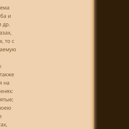
лема
ба и
 др.
зах,
, то с
даемую
к
 также
я на
енях:
вятые;
воею
е
ах,