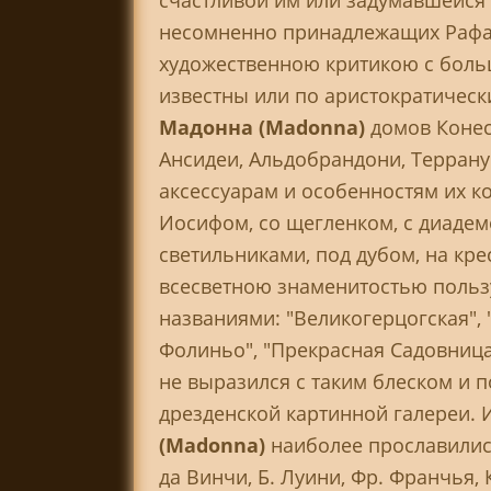
счастливой им или задумавшейся 
несомненно принадлежащих Рафа
художественною критикою с боль
известны или по аристократическ
Мадонна (Madonna)
домов Конес
Ансидеи, Альдобрандони, Террану
аксессуарам и особенностям их к
Иосифом, со щегленком, с диадем
светильниками, под дубом, на крес
всесветною знаменитостью польз
названиями: "Великогерцогская", 
Фолиньо", "Прекрасная Садовница
не выразился с таким блеском и п
дрезденской картинной галереи.
(Madonna)
наиболее прославилис
да Винчи, Б. Луини, Фр. Франчья,