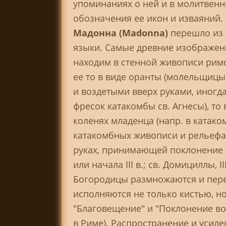
упоминаниях о ней и в молитвенн
обозначения ее икон и изваяний.
Мадонна (Madonna)
перешло из 
языки. Самые древние изображения
находим в стенной живописи римс
ее то в виде оранты (молельщицы
и воздетыми вверх руками, иногда
фресок катакомбы св. Агнесы), то
коленях младенца (напр. в катако
катакомбных живописи и рельеф
руках, принимающей поклонение во
или начала III в.; св. Домициллы, II
Богородицы размножаются и пере
исполняются не только кистью, н
"Благовещение" и "Поклонение во
в Риме). Распространение и усил