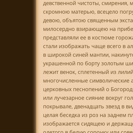
девственной чистоты, смирения, м
скромною матерью, всецело погр
девою, объятою священным экстаз
милосердно взирающею на прибег
представляли ее в костюме горожан
стали изображать чаще всего в а
в широкой синей мантии, накинуто
украшенной по борту золотым ши
лежит венок, сплетенный из лилий
многочисленные символические а
церковных песнопений о Богороди
или лучезарное сияние вокруг го
покрывале, двенадцать звезд в ви
целая беседка из роз на заднем 
изображается сидящею и держащею
одетого в белую сорочку или сов