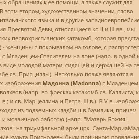
ых обращениях к ее помощи, а также служит для
 В этом втором, художественном значении, слово
итальянского языка и в другие западноевропейси
 Пресвятой Девы, относящиеся ко II и III вв., мы
ких первохристианских катакомб, которая предста
) - женщины с покрывалом на голове, с распросте
 с Младенцем-Спасителем на лоне (напр. в одной 
 в виде молодой матери, сидящей и держащей на с
мбе св. Присциллы). Несколько позже являются в
ах изображения
Мадонна (Madonna)
с Младенцем
лхвов (напр. во фресках катакомб св. Каллиста, к
I в.; и св. Марцеллина и Петра, III в.). В V в. изобр
ходят из подземных кладбищ в базилики, причем
о и мозаичною работою (напр. "Матерь Божия",
лхов" на триумфальной арке црк. Санта-МариаМа
ение культа Приснодевы были причиною появления