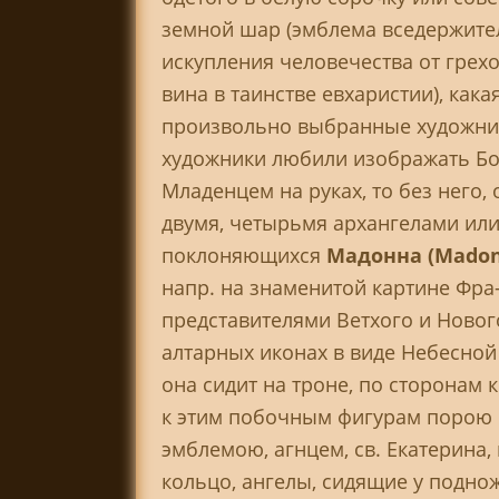
земной шар (эмблема вседержител
искупления человечества от грех
вина в таинстве евхаристии), как
произвольно выбранные художник
художники любили изображать Бого
Младенцем на руках, то без нег
двумя, четырьмя архангелами ил
поклоняющихся
Мадонна (Mado
напр. на знаменитой картине Фра
представителями Ветхого и Новог
алтарных иконах в виде Небесной
она сидит на троне, по сторонам 
к этим побочным фигурам порою 
эмблемою, агнцем, св. Екатерина,
кольцо, ангелы, сидящие у подно