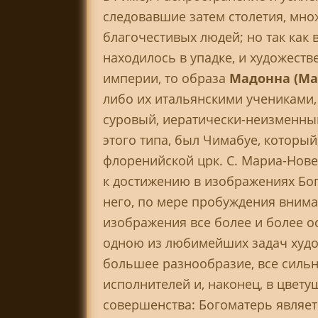
следовавшие затем столетия, множ
благочестивых людей; но так как 
находилось в упадке, и художеств
империи, то образа
Мадонна (Ma
либо их итальянскими учениками,
суровый, иератически-неизменны
этого типа, был Чимабуе, который
флоренийской црк. С. Mapиa-Нов
к достижению в изображениях Бо
него, по мере пробуждения вниман
изображения все более и более о
одною из любимейших задач худо
большее разнообразие, все сильн
исполнителей и, наконец, в цвет
совершенства: Богоматерь являет