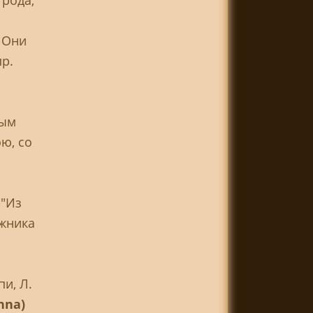
 рода,
 Они
р.
дым
ю, со
 "Из
ожника
и, Л.
nna)