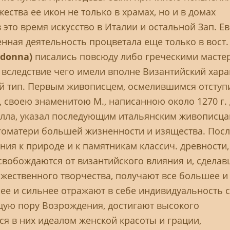
ества ее икон не только в храмах, но и в домах
в это время искусство в Италии и остальной Зап. Е
енная деятельность процветала еще только в вост.
donna)
писались повсюду либо греческими масте
 вследствие чего имели вполне Византийский хара
й тип. Первым живописцем, осмелившимся отступи
, своею знаменитою М., написанною около 1270 г.
елла, указал последующим итальянским живописца
гоматери большей жизненности и изящества. Посл
ия к природе и к памятникам классич. древности,
свобождаются от византийского влияния и, сдела
жественного творчества, получают все большее и
ее и сильнее отражают в себе индивидуальность 
ущую пору Возрождения, достигают высокого
ся в них идеалом женской красоты и грации,