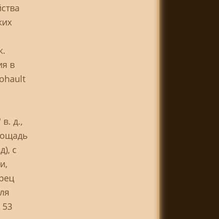
йства
ких
к.
ия в
ohault
в. д.,
лощадь
), с
и,
орец
для
 53