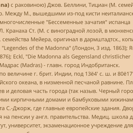
nna)
с раковиною) Джов. Беллини, Тициан (М. семе
др. Между М., вышедшими из-под кисти неиталианс
 многочисленные "Бессеменные зачатия" испанца
 Кранаха Ст. (М. с виноградной лозой, в мюнхенс
М. семейства Meйера, оригинал в дармштадтск., коп
, "Legendes of the Madonna" (Лондон, 3 изд. 1863); R
 1876); Eckl, "Die Madonna als Gegensland christlicher
) Мадрас (Madras) - главн. город Индобританск.
о величине г. брит. Индии, под 13ё4' с. ш. и 80ё17' 
йского океана, в низменной песчаной равнине. П
цев и деловая часть города (так назыв. Черный город
кими кирпичными домами и бамбуковыми хижинам
та С.-Джорж, где главные европейские здания. Дв
 на пенсии у англ. правительства. Медиц. школа 
ут, университет, экзаменационное учреждение для