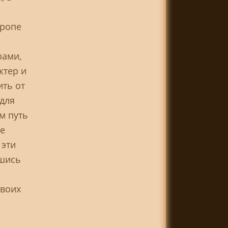
вропе
рами,
ктер и
ть от
 для
м путь
е
 эти
вшись
своих