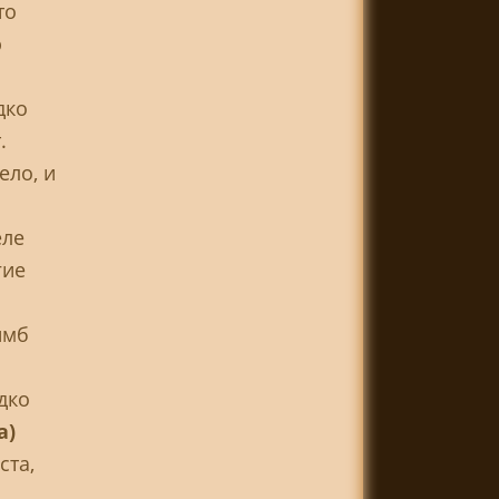
то
ю
дко
.
ело, и
еле
гие
имб
дко
a)
ста,