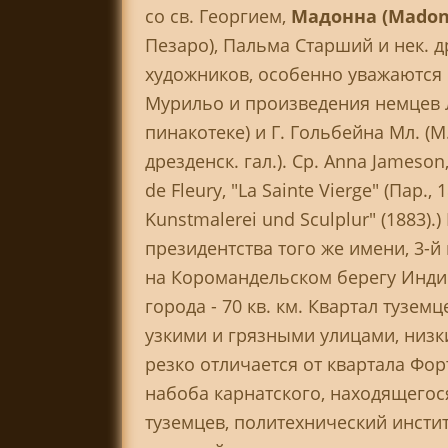
со св. Георгием,
Мадонна (Mado
Пезаро), Пальма Старший и нек. 
художников, особенно уважаются
Мурильо и произведения немцев Л.
пинакотеке) и Г. Гольбейна Мл. (
дрезденск. гал.). Ср. Anna Jameson
de Fleury, "La Sainte Vierge" (Пар.,
Kunstmalerei und Sculplur" (1883).
президентства того же имени, 3-й п
на Коромандельском берегу Инди
города - 70 кв. км. Квартал тузем
узкими и грязными улицами, низ
резко отличается от квартала Фор
набоба карнатского, находящегося
туземцев, политехнический инстит