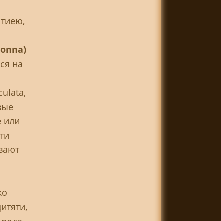
нтиею,
onna)
ся на
ulata,
вые
е или
ти
вают
ко
итяти,