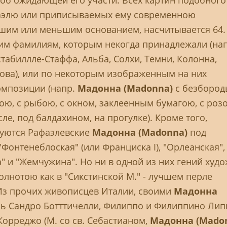
об ожидающей его участи. Всех картин подобного
элю или приписываемых ему современною
шим или меньшим основанием, насчитывается 64.
им фамилиям, которым некогда принадлежали (нап
табиллле-Стаффа, Альба, Солхи, Темни, Колонна,
ова), или по некоторым изображенным на них
омпозиции (напр.
Мадонна (Madonna)
с безборо
ою, с рыбою, с окном, заклеенным бумагою, с розо
ле, под балдахином, на прогулке). Кроме того,
уются Рафаэлевские
Мадонна (Madonna)
под
"Фонтенеблоская" (или Франциска I), "Орлеанская",
" и "Жемчужина". Но ни в одной из них гений худ
олнотою как в "Сикстинской М." - лучшем перле
 Из прочих живописцев Италии, своими
Мадонна
ь Сандро Ботттичелли, Филиппо и Филиппино Липп
 Корреджо (М. со св. Себастианом,
Мадонна (Mado