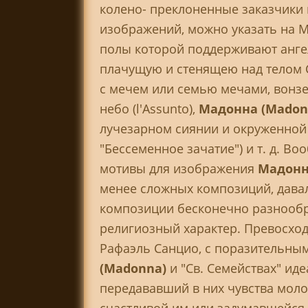
колено- преклоненные заказчики 
изображений, можно указать на 
полы которой поддерживают ангелы
плачущую и стенящею над телом Сп
с мечем или семью мечами, вонзен
небо (l'Assunto),
Мадонна (Madon
лучезарном сиянии и окруженной 
"Беcсеменное зачатие") и т. д. 
мотивы для изображения
Мадонн
менее сложных композиций, давал
композиции бесконечно разнообр
религиозный характер. Превосход
Рафаэль Санцио, с поразительн
(Madonna)
и "Св. Семействах" ид
передававший в них чувства моло