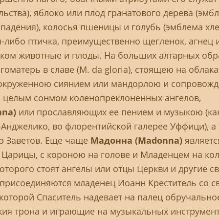
ьства), яблоко или плод гранатового дерева (эмб
опадения), колосья пшеницы и голубь (эмблема хле
ая-либо птичка, преимущественно щегленок, агнец и
ом животные и плоды. На больших алтарных обра
матерь в славе (М. da gloria), стоящею на облаках
о, окруженною сиянием или мандорлою и сопровож
и целым сонмом коленопреклоненных ангелов,
nna)
или прославляющих ее пением и музыкою (ка
-Анджелико, во флорентийской галерее Уффици), а
о Заветов. Еще чаще
Мадонна (Madonna)
являетс
 Царицы, с короною на голове и Младенцем на кол
которого стоят ангелы или отцы Церкви и другие с
присоединяются младенец Иоанн Креститель со с
 которой Спаситель надевает на палец обручально
жия трона и играющие на музыкальных инструмент