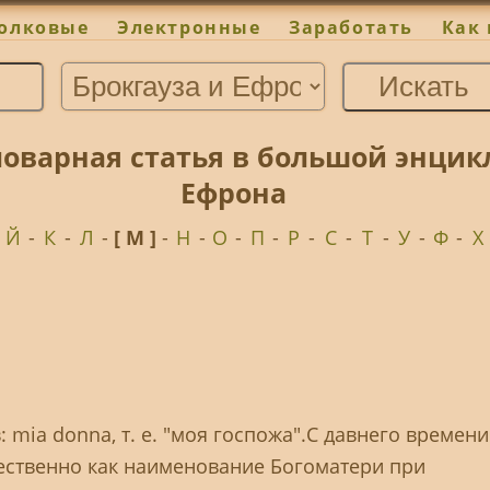
олковые
Электронные
Заработать
Как 
ловарная статья в большой энцик
Ефрона
-
Й
-
К
-
Л
-
[ М ]
-
Н
-
О
-
П
-
Р
-
С
-
Т
-
У
-
Ф
-
Х
 mia donna, т. e. "моя госпожа".С давнего времени
ественно как наименование Богоматери при