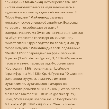
примирения
Маймонид
мотивировал тем, что
чистая монотеистическая идея затемнилась в
иудаизме многими чуждыми ей элементами. В
"Морэ Невухим"
Маймонид
развивает
метафизическое учение об атрибутах Божества,
которые он освобождает от всякой
материализации.
Маймонид
написал еще "Хохмат
га-ибур" (трактат о календарном счислении),
"Милот гигоин" (руководство по логике) и мн. др.
"Морэ Невухим"
Маймонид
(в араб. подлиннике
"Delalat Alh'irin" переведено на французский яз.
Мунком ("Le Guide des Egares", П., 1856 - 66); первая
часть его в нем. переводе изд. Фюрстенталем
(Кротошин, 1839), третья часть - Шейером
(Франкфурт на М., 1838). Ср. И. Гурдянд, "О влиянии
философии мусульм. религии, а именно
мутакалимов, мутазалимов и амаров, на
философию религии М." (СПб., 1863); Weiss, "Rabbi
Moses ben Maimon" (B., 1881; на древнеевр. яз.);
Eisler, "Vorlesungen uber die jud. Philosophen des
Mittelalters" (B., 1870 - 76); Gratz. "Geschichte der