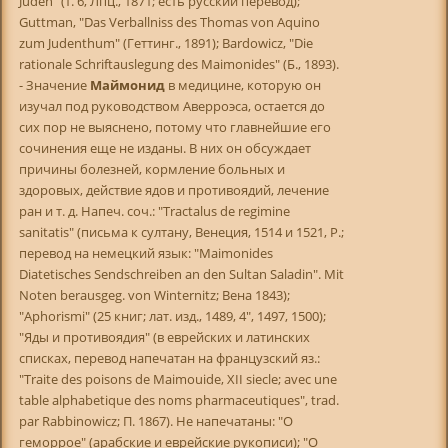
Juden" (т. 6, Лпц., 1871; есть русский перевод);
Guttman, "Das Verballniss des Thomas von Aquino
zum Judenthum" (Геттинг., 1891); Bardowicz, "Die
rationale Schriftauslegung des Maimonides" (Б., 1893).
- Значение
Маймонид
в медицине, которую он
изучал под руководством Аверроэса, остается до
сих пор не выяснено, потому что главнейшие его
сочинения еще не изданы. В них он обсуждает
причины болезней, кормление больных и
здоровых, действие ядов и противоядий, лечение
ран и т. д. Напеч. соч.: "Tractalus de regimine
sanitatis" (письма к султану, Венеция, 1514 и 1521, Р.;
перевод на немецкий язык: "Maimonides
Diatetisches Sendschreiben an den Sultan Saladin". Mit
Noten berausgeg. von Winternitz; Вена 1843);
"Aphorismi" (25 книг; лат. изд., 1489, 4", 1497, 1500);
"Яды и противоядия" (в еврейских и латинских
списках, перевод напечатан на французский яз.:
"Traite des poisons de Maimouide, XII siecle; avec une
table alphabetique des noms pharmaceutiques", trad.
par Rabbinowicz; П. 1867). Не напечатаны: "О
геморрое" (арабские и еврейские рукописи); "О