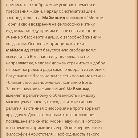
принимать в соображение условия времени и
требования жизни. Наряду с систематизацией
законодательства.
Маймонид
изложил в "Мишне-
Торе" и свои воззрения на философию и этику
иудаизма, между прочим и свое возвышенное
учение о бессмертии души, о загробной жизни и
воздаянии. Основным принципом этики
Маймонид
ставит безусловную свободу воли:
всесильный Бог знает силу человека, но не
направляет ее; человек должен стремиться к добру
не ради награды, а ради самого добра и из любви к
Богу; высшее благо на земле есть познание истины
- блаженство, равносильное познанию Бога.
Занятия наукою и философией
Маймонид
вменяет в религиозную обязанность каждому
мыслящему еврею, утверждая, что истинная
религия и истинная философия не противоречат
друг другу. Доказательствам этого положения
посвящена его книга: "Морэ Невухим", в которой
он стремился примирить еврейское вероучение с
философией Аристотеля. Необходимость такого