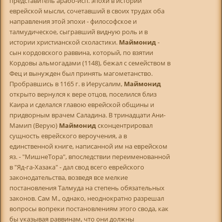
представитель арабо-исп. эпохи в истории
еврейской мысли, сочетавший в своих трудах оба
направления этой эпохи - философское и
талмудическое, сыгравший видную роль и в
истории христианской схоластики.
Маймонид
-
сын кордовского раввина, который, по взятии
Кордовы альмогадами (1148), бежал с семейством в
Фец и вынужден был принять магометанство.
Пробравшись в 1165 г. в Иерусалим,
Маймонид
открыто вернулся к вере отцов, поселился близ
Каира и сделался главою еврейской общины и
придворным врачем Саладина. В тринадцати Ани-
Мамип (Верую)
Маймонид
сконцентрировал
сущность еврейского вероучения, а в
единственной книге, написанной им на еврейском
яз. - "МишнеТора", впоследствии переименованной
в "Яд-га-Хазака" - дал свод всего еврейского
законодательства, возведя все мелкие
постановления Талмуда на степень обязательных
законов. Сам М., однако, неоднократно разрешал
вопросы вопреки постановлениям этого свода, как
бы указывая раввинам, что они должны