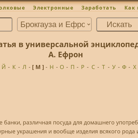
олковые
Электронные
Заработать
Как 
тья в универсальной энциклопеди
А. Ефрон
-
Й
-
К
-
Л
-
[ М ]
-
Н
-
О
-
П
-
Р
-
С
-
Т
-
У
-
Ф
-
Х
кие банки, различная посуда для домашнего употре
турные украшения и вообще изделия всякого рода 