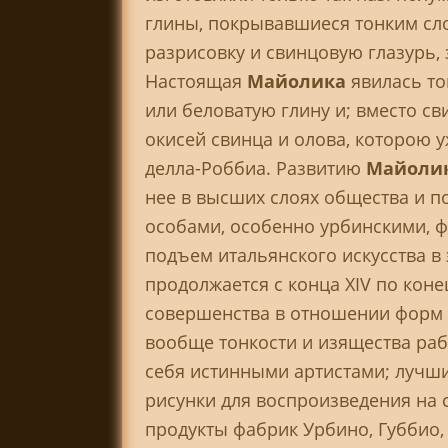
глины, покрывавшиеся тонким сло
разрисовку и свинцовую глазурь,
Настоящая
Майолика
явилась то
или беловатую глину и; вместо с
окисей свинца и олова, которою 
делла-Poббиa. Развитию
Майоли
нее в высших слоях общества и п
особами, особенно урбинскими, 
подъем итальянского искусства в
продолжается с конца XIV по конец
совершенства в отношении форм и
вообще тонкости и изящества ра
себя истинными артистами; лучш
рисунки для воспроизведения на 
продукты фабрик Урбино, Губбио, 