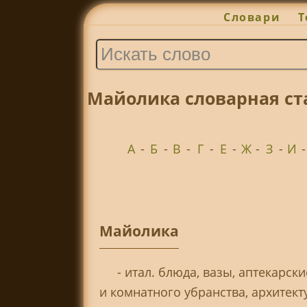
Словари
Т
Майолика словарная ста
А
-
Б
-
В
-
Г
-
Е
-
Ж
-
З
-
И
Майолика
- итал. блюда, вазы, аптекарс
и комнатного убранства, архитек