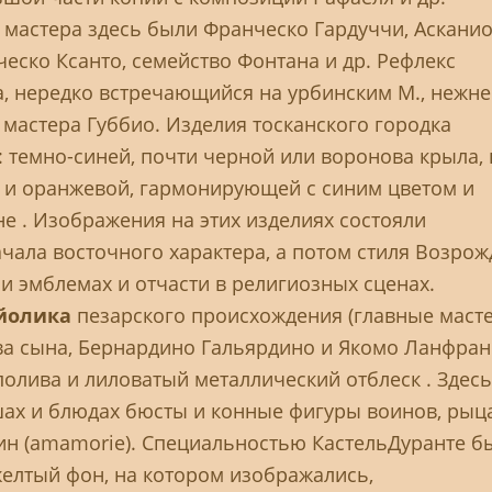
мастера здесь были Франческо Гардуччи, Асканио
еско Ксанто, семейство Фонтана и др. Рефлекс
а, нередко встречающийся на урбинским М., нежне
 мастера Губбио. Изделия тосканского городка
 темно-синей, почти черной или воронова крыла, 
й и оранжевой, гармонирующей с синим цветом и
 . Изображения на этих изделиях состояли
чала восточного характера, а потом стиля Возрож
 и эмблемах и отчасти в религиозных сценах.
йолика
пезарского происхождения (главные масте
ва сына, Бернардино Гальярдино и Якомо Ланфран
олива и лиловатый металлический отблеск . Здесь
шах и блюдах бюсты и конные фигуры воинов, рыц
н (amamorie). Специальностью КастельДуранте б
желтый фон, на котором изображались,