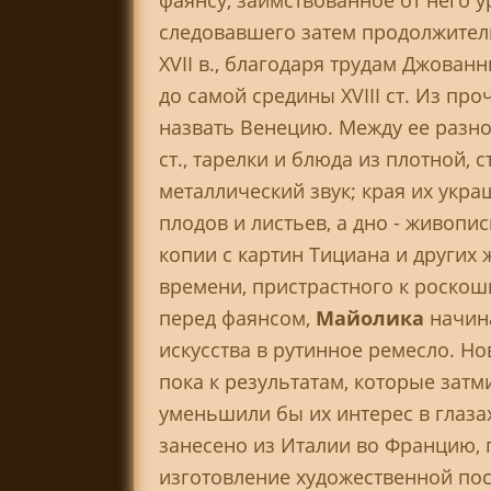
фаянсу, заимствованное от него 
следовавшего затем продолжитель
XVII в., благодаря трудам Джован
до самой средины XVIII ст. Из пр
назвать Венецию. Между ее разно
ст., тарелки и блюда из плотной,
металлический звук; края их ук
плодов и листьев, а дно - живоп
копии с картин Тициана и других ж
времени, пристрастного к роско
перед фаянсом,
Майолика
начин
искусства в рутинное ремесло. Н
пока к результатам, которые затм
уменьшили бы их интерес в глаз
занесено из Италии во Францию, г
изготовление художественной пос