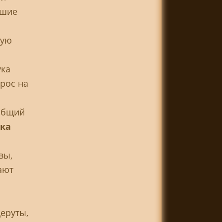
вшие
тую
ука
рос на
 общий
ка
вы,
ают
Деруты,