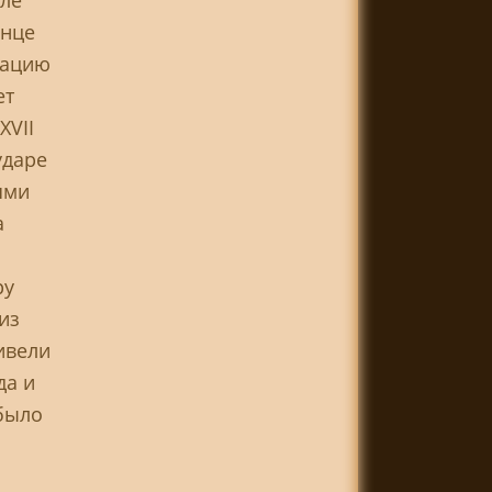
сле
онце
тацию
ет
XVII
ударе
ями
а
ру
из
ивели
да и
было