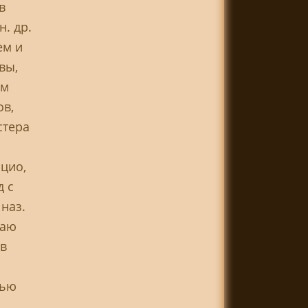
в
. др.
ем и
вы,
ам
ов,
стера
цио,
д с
наз.
чаю
в
тью