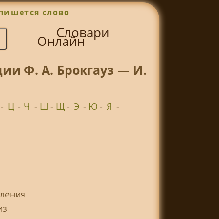
пишется слово
Словари
Онлайн
и Ф. А. Брокгауз — И.
-
Ц
-
Ч
-
Ш
-
Щ
-
Э
-
Ю
-
Я
-
бления
из