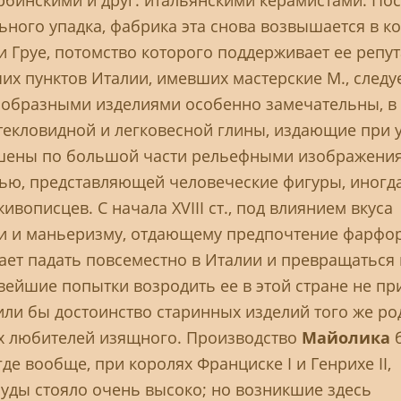
урбинскими и друг. итальянскими керамистами. По
ного упадка, фабрика эта снова возвышается в к
ни Груе, потомство которого поддерживает ее репу
очих пунктов Италии, имевших мастерские М., следу
образными изделиями особенно замечательны, в 
 стекловидной и легковесной глины, издающие при 
рашены по большой части рельефными изображени
исью, представляющей человеческие фигуры, иногд
ивописцев. С начала XVIII ст., под влиянием вкуса
ши и маньеризму, отдающему предпочтение фарфо
ает падать повсеместно в Италии и превращаться 
овейшие попытки возродить ее в этой стране не пр
или бы достоинство старинных изделий того же ро
ах любителей изящного. Производство
Майолика
де вообще, при королях Франциске I и Генрихе II,
уды стояло очень высоко; но возникшие здесь