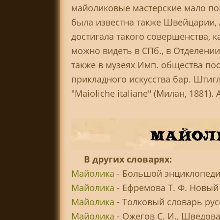
майоликовые мастерские мало п
была известна также Швейцарии, 
достигала такого совершенства, к
можно видеть в СПб., в Отделени
также в музеях Имп. общества п
прикладного искусства бар. Штиглиц
"Maioliche italiane" (Милан, 1881). А.
В других словарях:
Майолика
- Большой энциклопеди
Майолика
- Ефремова Т. Ф. Новый
Майолика
- Толковый словарь рус
Майолика
- Ожегов С. И., Шведов