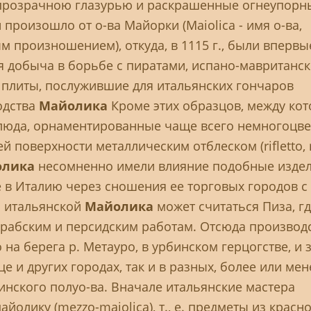
прозрачною глазурью и раскрашенные огнеупор
 произошло от о-ва Майорки (Maiolica - имя о-ва,
 произношением), откуда, в 1115 г., были впервы
я добыча в борьбе с пиратами, испано-мавританс
 плиты, послужившие для итальянских гончаров
одства
Майолика
Кроме этих образцов, между ко
люда, орнаментированные чаще всего немногоцв
поверхности металлическим отблеском (rifletto, r
олика
несомненно имели влияние подобные изде
 в Италию через сношения ее торговых городов с
ю итальянской
Майолика
может считаться Пиза, г
рабским и персидским работам. Отсюда производ
на берега р. Метауро, в урбинском герцогстве, и 
е и других городах, так и в разных, более или мен
инского полуо-ва. Вначале итальянские мастера
айолику (mezzo-maiolica), т., е. предметы из красн