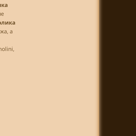
ика
не
олика
жа, а
olini,