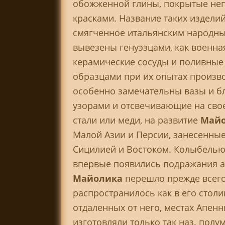
обожженной глины, покрытые не
красками. Название таких изделий
смягченное итальянским народным
вывезены генуэзцами, как военна
керамические сосуды и поливные
образцами при их опытах произв
особенно замечательны вазы и б
узорами и отсвечивающие на своей 
стали или меди, на развитие
Май
Малой Азии и Персии, занесенные
Сицилией и Востоком. Колыбель
впервые появились подражания а
Майолика
перешло прежде всего 
распространилось как в его столиц
отдаленных от него, местах Апенн
изготовляли только так наз. полум