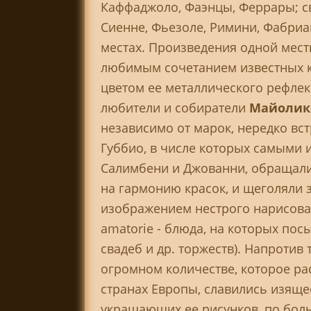
Каффаджоло, Фаэнцы, Феррары; св
Сиенне, Фьезоле, Римини, Фабриан
местах. Произведения одной мест
любимым сочетанием известных к
цветом ее металлического рефлек
любители и собиратели
Майоли
независимо от марок, нередко вст
Губбио, в числе которых самыми 
Салимбени и Джованни, обращали 
на гармонию красок, и щеголяли 
изображением нестрого нарисован
amatorie - блюда, на которых пос
свадеб и др. торжеств). Напроти
огромном количестве, которое рас
странах Европы, славились изящ
украшающих ее рисунков, по боль