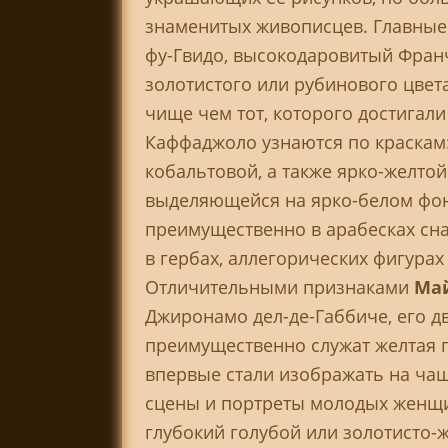
знаменитых живописцев. Главные 
фу-Гвидо, высокодаровитый Франч
золотистого или рубинового цвет
чище чем тот, которого достигали
Каффаджоло узнаются по краскам:
кобальтовой, а также ярко-желто
выделяющейся на ярко-белом фоне
преимущественно в арабесках сна
в гербах, аллегорических фигурах
Отличительными признаками
Ма
Джиронамо дел-де-Габбиче, его д
преимущественно служат желтая п
впервые стали изображать на ча
сцены и портреты молодых женщи
глубокий голубой или золотисто-