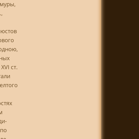
амуры,
,
бюстов
ового
одною,
щных
XVI ст.
тали
елтого
остях
м
ди-
 по