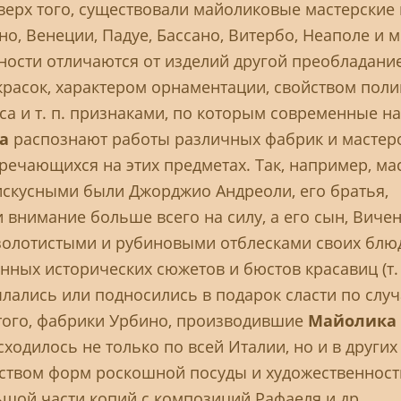
ерх того, существовали майоликовые мастерские 
о, Венеции, Падуе, Бассано, Витербо, Неаполе и мн
ности отличаются от изделий другой преобладани
расок, характером орнаментации, свойством поли
са и т. п. признаками, по которым современные н
ка
распознают работы различных фабрик и мастер
речающихся на этих предметах. Так, например, ма
искусными были Джорджио Андреоли, его братья,
внимание больше всего на силу, а его сын, Вичен
золотистыми и рубиновыми отблесками своих блю
ных исторических сюжетов и бюстов красавиц (т. 
ылались или подносились в подарок сласти по слу
в того, фабрики Урбино, производившие
Майолика
ходилось не только по всей Италии, но и в других
еством форм роскошной посуды и художественнос
шой части копий с композиций Рафаеля и др.