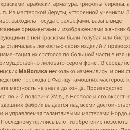
расками, арабески, арматура, грифоны, сирены, 
. п. Из мастерской Деруты, устроенной учеником Л.
чьо, выходила посуда с рельефами, вазы в виде
писанные орнаментами и изображениями женских 
твующими в ней красками были голубая или бистр
нца отличалась легкостью своих изделий и превосх
наментация их состояла по большой части в изя
реимущественно лиловато-сером фоне . В середине 
энцских
Майолика
несколько изменились, и они с
ледствие перехода в Фаэнцу тамошних мастеров; ж
эта местность не знала до конца. Производство
ся, во 2-й половине XV в., в Неаполе и его окрестн
Из здешних фабрик выдается над всеми достоинство
ли и управляемая талантливыми мастерами Нордо 
. Последнему приписывают изобретение позолоты