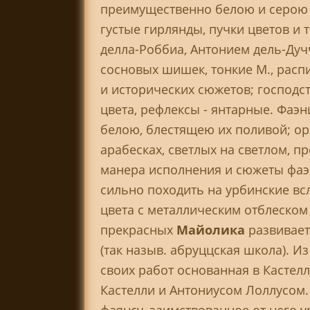
преимущественно белою и серою к
густые гирлянды, пучки цветов и т
делла-Роббиа, Антонием дель-Дуч
сосновых шишек, тонкие М., рас
и исторических сюжетов; господс
цвета, рефлексы - янтарные. Фаэ
белою, блестящею их поливой; ор
арабесках, светлых на светлом, п
манера исполнения и сюжеты фа
сильно походить на урбинские вс
цвета с металлическим отблеском 
прекрасных
Майолика
развивает
(так назыв. абруццская школа). 
своих работ основанная в Кастел
Кастелли и Антониусом Лоллусом