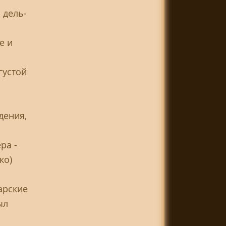
 дель-
е и
густой
дения,
ра -
ко)
арские
ыл