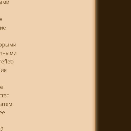
ными
е
кие
торыми
етными
eflet)
лия
де
ство
затем
ее
ой