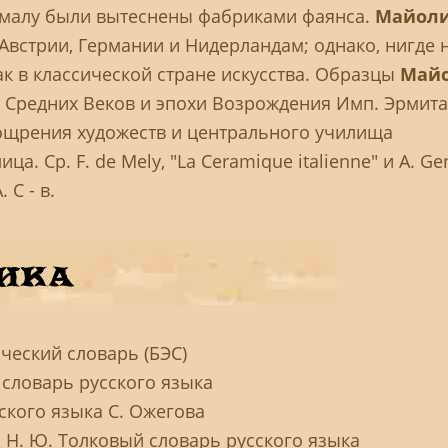
омалу были вытеснены фабриками фаянса.
Майол
Австрии, Германии и Нидерландам; однако, нигде 
ак в классической стране искусства. Образцы
Май
и Средних Веков и эпохи Возрождения Имп. Эрмита
оощрения художеств и центрального училища
а. Ср. F. de Mely, "La Ceramique italienne" и A. Gen
 С - в.
ческий словарь (БЭС)
 словарь русского языка
ского языка С. Ожегова
а Н. Ю. Толковый словарь русского языка