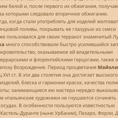
ем белой и, после первого их обжигания, получа
 за которыми следовало вторичное обжигание.
гда, когда стали употреблять для изделий желтова
винцовой поливы, покрывать ее глазурью из смеси
уже пользовался для своих терракот знаменитый Л
ка
много способствовали быстро усилившийся зап
окровительство, оказываемое ей владетельными
феррарскими и флорентийскими герцогами, также
 эпоху Возрождения. Период процветания
Майоли
 XVI ст. В эти два столетия она достигает высокого
зделий, блеска и гармонии красок, качества поли
боты; занимающиеся ею мастера нередко выказыв
ие итальянские художники не гнушаются сочинять
сосудах. В особенности пользуются известностью
Кастель-Дуранте (ныне Урбании), Пезаро, Форли, 