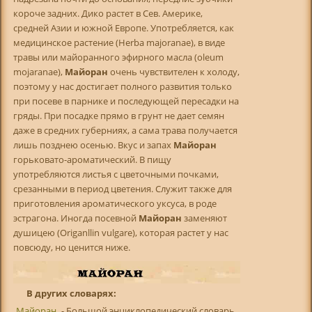
короче задних. Дико растет в Сев. Америке,
средней Азии и южной Европе. Употребляется, как
медицинское растение (Herba majoranae), в виде
травы или майоранного эфирного масла (oleum
mojaranae),
Майоран
очень чувствителен к холоду,
поэтому у нас достигает полного развития только
при посеве в парнике и последующей пересадки на
гряды. При посадке прямо в грунт не дает семян
даже в средних губерниях, а сама трава получается
лишь позднею осенью. Вкус и запах
Майоран
горьковато-ароматический. В пищу
употребляются листья с цветочными почками,
срезанными в период цветения. Служит также для
приготовления ароматического уксуса, в роде
эстрагона. Иногда посевной
Майоран
заменяют
душицею (Origanllin vulgare), которая растет у нас
повсюду, но ценится ниже.
В других словарях:
Майоран
- Большой энциклопедический словарь