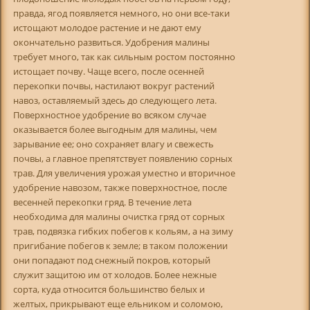
правда, ягод появляется немного, но они все-таки
истощают молодое растение и не дают ему
окончательно развиться. Удобрения малины
требует много, так как сильным ростом постоянно
истощает почву. Чаще всего, после осенней
перекопки почвы, настилают вокруг растений
навоз, оставляемый здесь до следующего лета.
Поверхностное удобрение во всяком случае
оказывается более выгодным для малины, чем
зарывание ее; оно сохраняет влагу и свежесть
почвы, а главное препятствует появлению сорных
трав. Для увеличения урожая уместно и вторичное
удобрение навозом, также поверхностное, после
весенней перекопки гряд. В течение лета
необходима для малины очистка гряд от сорных
трав, подвязка гибких побегов к кольям, а на зиму
пригибание побегов к земле; в таком положении
они попадают под снежный покров, который
служит защитою им от холодов. Более нежные
сорта, куда относится большинство белых и
желтых, прикрывают еще ельником и соломою,