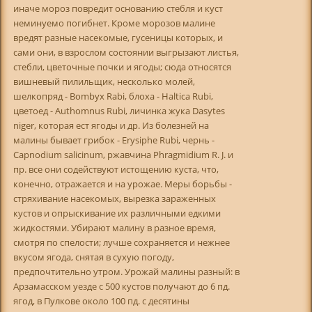
иначе мороз повредит основанию стебля и куст
неминуемо погибнет. Кроме морозов малине
вредят разные насекомые, гусеницы которых, и
сами они, в взрослом состоянии выгрызают листья,
стебли, цветочные почки и ягоды; сюда относятся
вишневый пилильщик, несколько молей,
шелкопряд - Bombyx Rabi, блоха - Haltica Rubi,
цветоед - Authomnus Rubi, личинка жука Dasytes
niger, которая ест ягоды и др. Из болезней на
малины бывает грибок - Erysiphe Rubi, чернь -
Capnodium salicinum, ржавчина Phragmidium R. J. и
пр. все они содействуют истощению куста, что,
конечно, отражается и на урожае. Меры борьбы -
стряхивание насекомых, вырезка зараженных
кустов и опрыскивание их различными едкими
жидкостями. Убирают малину в разное время,
смотря по спелости; лучше сохраняется и нежнее
вкусом ягода, снятая в сухую погоду,
предпочтительно утром. Урожай малины разный: в
Арзамасском уезде с 500 кустов получают до 6 пд.
ягод, в Пулкове около 100 пд. с десятины