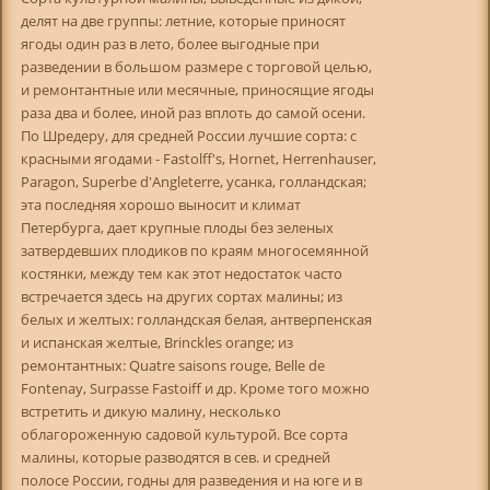
делят на две группы: летние, которые приносят
ягоды один раз в лето, более выгодные при
разведении в большом размере с торговой целью,
и ремонтантные или месячные, приносящие ягоды
раза два и более, иной раз вплоть до самой осени.
По Шредеру, для средней России лучшие сорта: с
красными ягодами - Fastolff's, Hornet, Herrenhauser,
Paragon, Superbe d'Angleterre, усанка, голландская;
эта последняя хорошо выносит и климат
Петербурга, дает крупные плоды без зеленых
затвердевших плодиков по краям многосемянной
костянки, между тем как этот недостаток часто
встречается здесь на других сортах малины; из
белых и желтых: голландская белая, антверпенская
и испанская желтые, Brinckles orange; из
ремонтантных: Quatre saisons rouge, Belle de
Fontenay, Surpasse Fastoiff и др. Кроме того можно
встретить и дикую малину, несколько
облагороженную садовой культурой. Все сорта
малины, которые разводятся в сев. и средней
полосе Poccии, годны для разведения и на юге и в