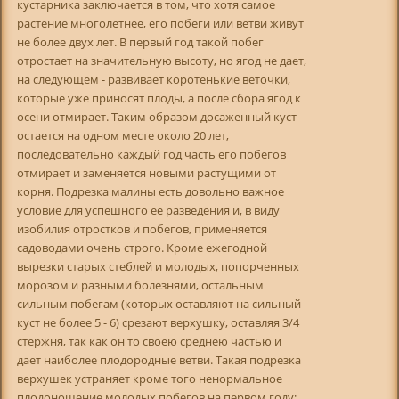
кустарника заключается в том, что хотя самое
растение многолетнее, его побеги или ветви живут
не более двух лет. В первый год такой побег
отростает на значительную высоту, но ягод не дает,
на следующем - развивает коротенькие веточки,
которые уже приносят плоды, а после сбора ягод к
осени отмирает. Таким образом досаженный куст
остается на одном месте около 20 лет,
последовательно каждый год часть его побегов
отмирает и заменяется новыми растущими от
корня. Подрезка малины есть довольно важное
условие для успешного ее разведения и, в виду
изобилия отростков и побегов, применяется
садоводами очень строго. Кроме ежегодной
вырезки старых стеблей и молодых, попорченных
морозом и разными болезнями, остальным
сильным побегам (которых оставляют на сильный
куст не более 5 - 6) срезают верхушку, оставляя 3/4
стержня, так как он то своею среднею частью и
дает наиболее плодородные ветви. Такая подрезка
верхушек устраняет кроме того ненормальное
плодоношение молодых побегов на первом году;