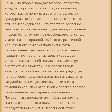
Крыму, но скоро вырождаются здесь от сухости
воздуха. В противоположность дикой малине,
которая растет почти всегда в тенистых местах,
культурная требует местоположения открытого,
для нее необходима защита от ветров, особенно
северных, сильно влияющих у нас на недозревание
плодов. На почву малина нетребовательна, лучше
удается на плодородной, глубоко разрыхленной
черноземной; не любит почв очень сухих,
расположенных на солнечном припеке; равно и
излишняя потность почвы вредит хорошему
урожаю, так как на ней сильно развивается куст, но
вместе с тем мельчает и не вызревает ягода.
Разводят малину большею частью на грядах, где
почва скорее просыхает и сильнее нагревается и
где удобнее за нею ухаживать, почти всегда с
помощью корневых отпрысков и побегов, гораздо
реже семенами или черенками в парниках.
Посаженная отростками или побегами малина
сначала растет плохо и только чрез 3 - 4 года
образует сильные кусты. Особенность этого