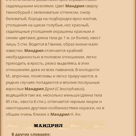
седалищными мозолями. Цвет
Мандрил
сверху
темнобурый с зеленоватым оттенком, снизу
беловатый, борода на подбородке ярко-желтая,
утолщения на щеках голубые, нос красный,
седалищные утолщения окрашены красным и
синим цветами; длина тела до 1 м. (и более), хвост
лишь 5 стм. Водится в Гвинее, образ жизни мало
известен.
Мандрил
отличается крайней
необузданностью в половом отношении, легко
приходить в ярость, резко выделяясь в этих
отношениях даже из всех павианов. В молодости
М., впрочем, понятливы и легко приручаются, в
редких случаях попадаются и вполне послушные
взрослые
Мандрил
Дрил (C.leucophaeus),
водящийся там же, несколько меньше (длина тела
85 стм., хвоста 8 стм.), отличается черным лицом и
некоторыми другими особенностями окраски, но в
общем очень близок к
Мандрил
Н. Кн.
В других словарях: