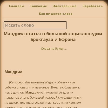
Словари
Толковые
Электронные
Заработать
Как пишется слово
Мандрил статья в большой энциклопедии
Брокгауза и Ефрона
Слова на букву ...
Мандрил
(Cynocephalus mormon Wagn.) - обезьяна из
собакоголовых или павианов. Вместе с близким к
нему дрилом
Мандрил
отличается от других
павианов очень большой головой с утолщениями
на щеках, плотным сложением, коротким хвостом
и очень сильно развитыми ярко окрашенными