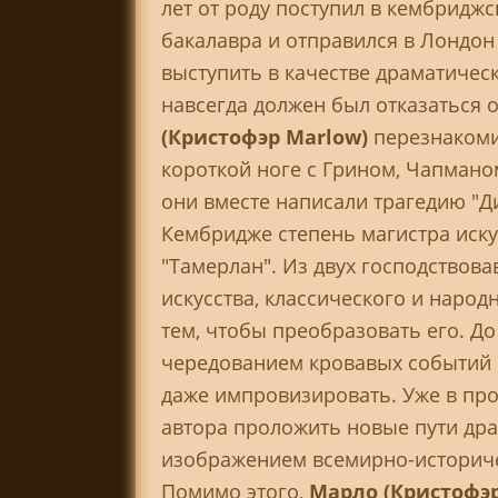
лет от роду поступил в кембриджс
бакалавра и отправился в Лондон 
выступить в качестве драматическ
навсегда должен был отказаться 
(Кристофэр Marlow)
перезнакоми
короткой ноге с Грином, Чапмано
они вместе написали трагедию "Ди
Кембридже степень магистра иску
"Тамерлан". Из двух господствов
искусства, классического и народ
тем, чтобы преобразовать его. Д
чередованием кровавых событий и
даже импровизировать. Уже в про
автора проложить новые пути дра
изображением всемирно-историче
Помимо этого,
Марло (Кристофэ