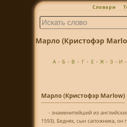
Словари
Т
Марло (Кристофэр Marlo
А
-
Б
-
В
-
Г
-
Е
-
Ж
-
З
-
И
Марло (Кристофэр Marlow)
- знаменитейший из английски
1593). Бедняк, сын сапожника, он