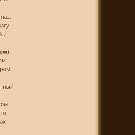
наз.
шагу
й и
ow)
ом
ером.
енный
том
 то
так