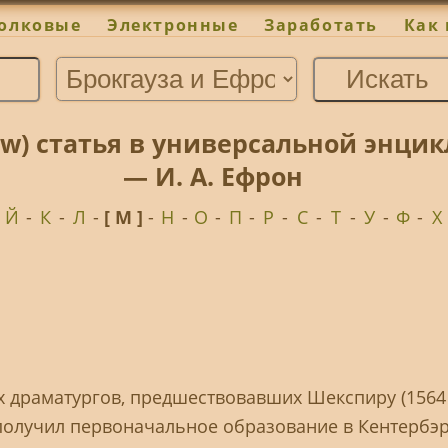
олковые
Электронные
Заработать
Как 
w) статья в универсальной энцик
— И. А. Ефрон
-
Й
-
К
-
Л
-
[ М ]
-
Н
-
О
-
П
-
Р
-
С
-
Т
-
У
-
Ф
-
Х
х драматургов, предшествовавших Шекспиру (1564 
 получил первоначальное образование в Кентербэр