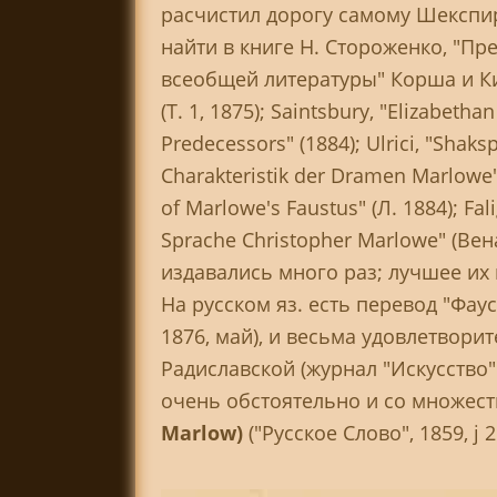
расчистил дорогу самому Шекспир
найти в книге Н. Стороженко, "Пр
всеобщей литературы" Корша и Кир
(T. 1, 1875); Saintsbury, "Elizabetha
Predecessors" (1884); Ulrici, "Shaks
Charakteristik der Dramen Marlowe"
of Marlowe's Faustus" (Л. 1884); Fali
Sprache Christopher Marlowe" (Ве
издавались много раз; лучшее их и
На русском яз. есть перевод "Фау
1876, май), и весьма удовлетвори
Радиславской (журнал "Искусство"
очень обстоятельно и со множест
Marlow)
("Русское Слово", 1859, ј 