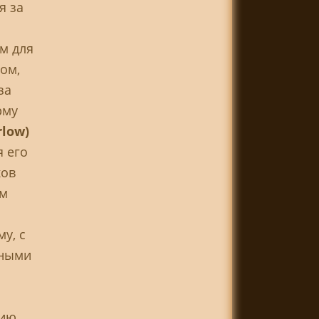
я за
м для
ом,
за
рму
low)
я его
ков
им
у, с
рными
ию.