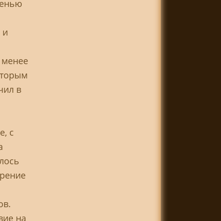
пенью
 и
 менее
оторым
чил в
, с
а
лось
ерение
ов.
вие на