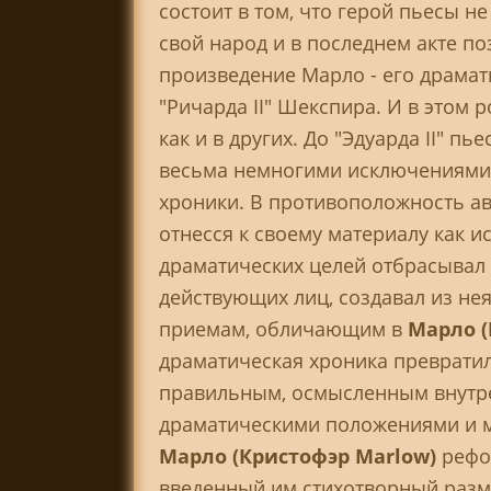
состоит в том, что герой пьесы н
свой народ и в последнем акте по
произведение Марло - его драмат
"Ричарда II" Шекспира. И в этом
как и в других. До "Эдуарда II" п
весьма немногими исключениями,
хроники. В противоположность а
отнесся к своему материалу как и
драматических целей отбрасывал
действующих лиц, создавал из не
приемам, обличающим в
Марло (
драматическая хроника превратил
правильным, осмысленным внутре
драматическими положениями и м
Марло (Кристофэр Marlow)
рефо
введенный им стихотворный раз