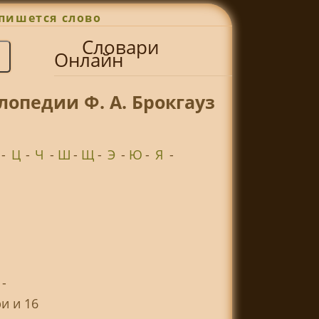
пишется слово
Словари
Онлайн
лопедии Ф. А. Брокгауз
-
Ц
-
Ч
-
Ш
-
Щ
-
Э
-
Ю
-
Я
-
-
и и 16