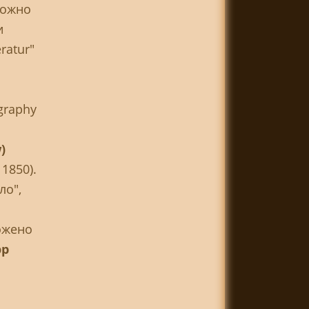
ожно
и
ratur"
graphy
)
1850).
ло",
ожено
эр