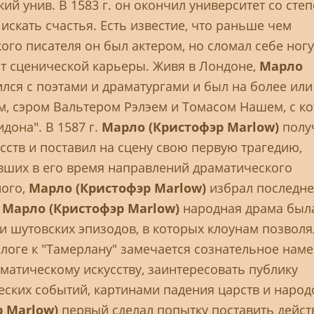
кий унив. В 1583 г. он окончил университет со сте
искать счастья. Есть известие, что раньше чем
ого писателя он был актером, но сломал себе ногу
от сценической карьеры. Живя в Лондоне,
Марло
лся с поэтами и драматургами и был на более или
м, сэром Вальтером Рэлэем и Томасом Нашем, с к
дона". В 1587 г.
Марло (Кристофэр Marlow)
полу
сств и поставил на сцену свою первую трагедию,
авших в его время направлений драматического
ного,
Марло (Кристофэр Marlow)
избрал последнее
о
Марло (Кристофэр Marlow)
народная драма был
 шутовских эпизодов, в которых клоунам позволя
логе к "Тамерлану" замечается сознательное нам
матическому искусству, заинтересовать публику
ских событий, картинами падения царств и народ
р Marlow)
первый сделал попытку поставить дейст