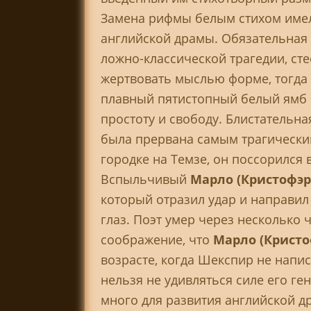
Замена рифмы белым стихом имел
английской драмы. Обязательная 
ложно-классической трагедии, сте
жертвовать мыслью форме, тогда
плавный пятистопный белый ямб с
простоту и свободу. Блистательн
была прервана самым трагически
городке на Темзе, он поссорился 
Вспыльчивый
Марло (Кристофэр
который отразил удар и направи
глаз. Поэт умер через несколько 
соображение, что
Марло (Кристо
возрасте, когда Шекспир не напис
нельзя не удивляться силе его ген
много для развития английской д