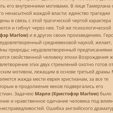
ть его внутренними мотивами. В лице Тамерлана 
о ненасытной жаждой власти; единство трагедии
дены в связь с этой трагической чертой характера
ются и гибнут через нее. Той же психологической
фэр Marlow)
и в других своих произведениях. Гер
 неудовлетворенный средневековой наукой, желает, 
айны природы; неудовлетворенный предписаниями
мится свойственной человеку эпохи Возрождения 
овлетворение этих двух стремлений охотно готов о
еским мотивом, лежащим в основе третьей драмы М
является жажда мести еврея христианам, за все те
оторым в продолжение веков подвергались его
истиан. Задачею
Марло (Кристофэр Marlow)
было
ение и нравственное одичание человека под влия
 несправедливостей. Ошибка английского драмату