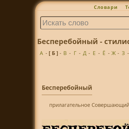
Словари
Т
Бесперебойный - стили
А
-
[ Б ]
-
В
-
Г
-
Д
-
Е
-
Ё
-
Ж
-
З
Бесперебойный
прилагательное Совершающийс