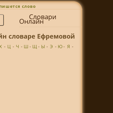
пишется слово
Словари
Онлайн
айн словаре Ефремовой
Х
-
Ц
-
Ч
-
Ш
-
Щ
-
Ы
-
Э
-
Ю
-
Я
-