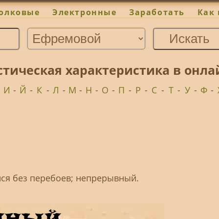
олковые
Электронные
Заработать
Как 
стическая характеристика в онл
-
И
-
Й
-
К
-
Л
-
М
-
Н
-
О
-
П
-
Р
-
С
-
Т
-
У
-
Ф
-
я без перебоев; непрерывный.