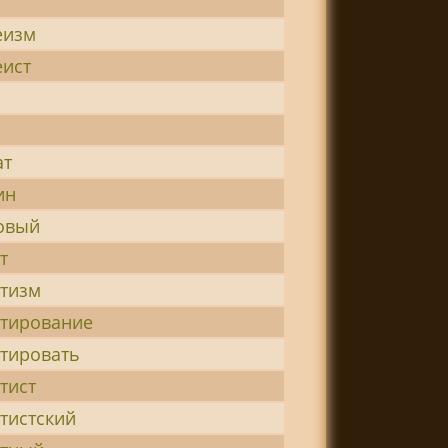
еизм
еист
ат
ин
овый
т
тизм
тирование
тировать
тист
тистский