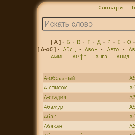
Словари
Т
[ А ]
-
Б
-
В
-
Г
-
Д
-
Р
-
Е
-
О
[ А-об ]
-
Абсц
-
Авон
-
Авто
-
Ав
-
Амин
-
Амфе
-
Анга
-
Анид
А-образный
А
А-список
А
А-стадия
А
Абажур
А
Абак
А
Абакан
А