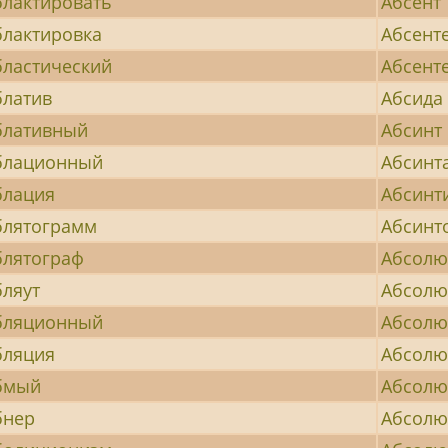
блактировать
Абсент
блактировка
Абсент
бластический
Абсент
блатив
Абсида
блативный
Абсинт
блационный
Абсинт
блация
Абсинт
блятограмм
Абсинт
блятограф
Абсолю
бляут
Абсолю
бляционный
Абсолю
бляция
Абсолю
бмый
Абсолю
бнер
Абсолю