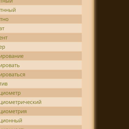
тный
тнный
тно
ат
ент
ер
ирование
ировать
ироваться
тив
циометр
циометрический
циометрия
ционный