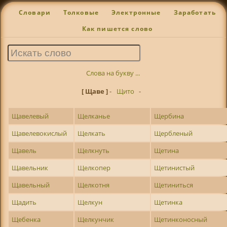
Словари
Толковые
Электронные
Заработать
Как пишется слово
Слова на букву ...
[ Щаве ]
-
Щито
-
Щавелевый
Щелканье
Щербина
Щавелевокислый
Щелкать
Щербленый
Щавель
Щелкнуть
Щетина
Щавельник
Щелкопер
Щетинистый
Щавельный
Щелкотня
Щетиниться
Щадить
Щелкун
Щетинка
Щебенка
Щелкунчик
Щетинконосный