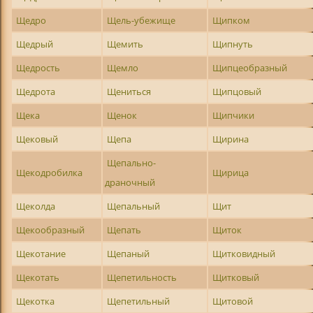
Щедро
Щель-убежище
Щипком
Щедрый
Щемить
Щипнуть
Щедрость
Щемло
Щипцеобразный
Щедрота
Щениться
Щипцовый
Щека
Щенок
Щипчики
Щековый
Щепа
Щирина
Щепально-
Щекодробилка
Щирица
драночный
Щеколда
Щепальный
Щит
Щекообразный
Щепать
Щиток
Щекотание
Щепаный
Щитковидный
Щекотать
Щепетильность
Щитковый
Щекотка
Щепетильный
Щитовой