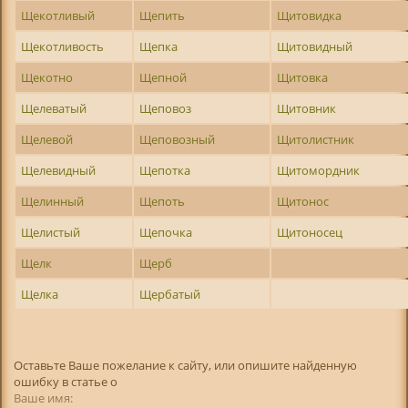
Щекотливый
Щепить
Щитовидка
Щекотливость
Щепка
Щитовидный
Щекотно
Щепной
Щитовка
Щелеватый
Щеповоз
Щитовник
Щелевой
Щеповозный
Щитолистник
Щелевидный
Щепотка
Щитомордник
Щелинный
Щепоть
Щитонос
Щелистый
Щепочка
Щитоносец
Щелк
Щерб
Щелка
Щербатый
Оставьте Ваше пожелание к сайту, или опишите найденную
ошибку в статье о
Ваше имя: