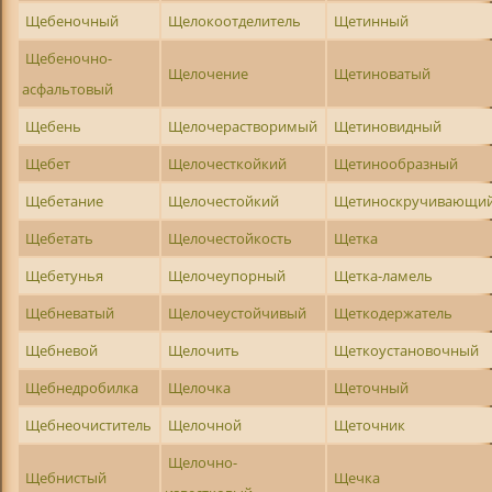
Щебеночный
Щелокоотделитель
Щетинный
Щебеночно-
Щелочение
Щетиноватый
асфальтовый
Щебень
Щелочерастворимый
Щетиновидный
Щебет
Щелочесткойкий
Щетинообразный
Щебетание
Щелочестойкий
Щетиноскручивающи
Щебетать
Щелочестойкость
Щетка
Щебетунья
Щелочеупорный
Щетка-ламель
Щебневатый
Щелочеустойчивый
Щеткодержатель
Щебневой
Щелочить
Щеткоустановочный
Щебнедробилка
Щелочка
Щеточный
Щебнеочиститель
Щелочной
Щеточник
Щелочно-
Щебнистый
Щечка