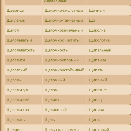
известковый
Щеврица
Щелочно-кислотный
Щечный
Щегленок
Щелочно-таннатный
Щи
Щегол
Щелочноземельный
Щиколка
Щеголеватый
Щелочноочистить
Щиколотка
Щеголеватость
Щелочность
Щипальный
Щеголиха
Щелочноупорный
Щипание
Щеголский
Щелочноустойчивый
Щипать
Щеголь
Щелочный
Щипаный
Щегольнуть
Щелочь
Щипаться
Щегольский
Щелчок
Щипец
Щегольство
Щелчковый
Щипица
Щеголять
Щель
Щипка
Щедрин
Щель-голограмма
Щипковый