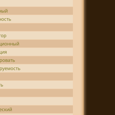
ный
ность
тор
ционный
ция
ровать
руемость
ть
еский