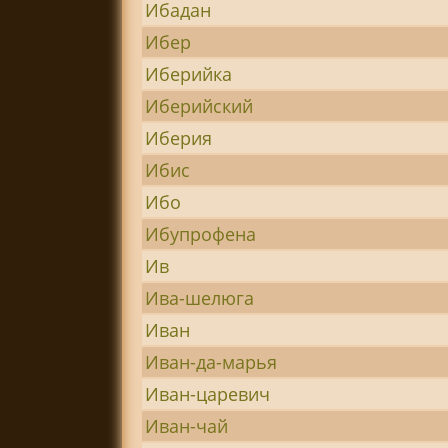
Ибадан
Ибер
Иберийка
Иберийский
Иберия
Ибис
Ибо
Ибупрофена
Ив
Ива-шелюга
Иван
Иван-да-марья
Иван-царевич
Иван-чай