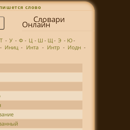
пишется слово
Словари
Онлайн
Т
-
У
-
Ф
-
Ц
-
Ш
-
Щ
-
Э
-
Ю
-
-
Иниц
-
Инта
-
Интр
-
Иодн
-
р
я
вание
ванный