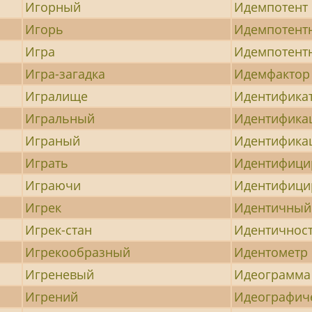
Игорный
Идемпотент
Игорь
Идемпотент
Игра
Идемпотент
Игра-загадка
Идемфактор
Игралище
Идентифика
Игральный
Идентифика
Играный
Идентифика
Играть
Идентифици
Играючи
Идентифици
Игрек
Идентичный
Игрек-стан
Идентичнос
Игрекообразный
Идентометр
Игреневый
Идеограмма
Игрений
Идеографич