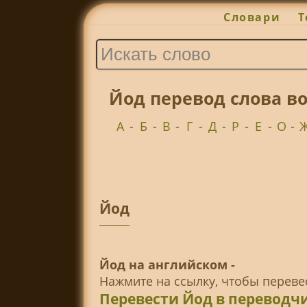
Словари
Т
Йод перевод слова в
А
-
Б
-
В
-
Г
-
Д
-
Р
-
Е
-
О
-
Йод
Йод на английском -
Нажмите на ссылку, чтобы перев
Перевести Йод в переводч