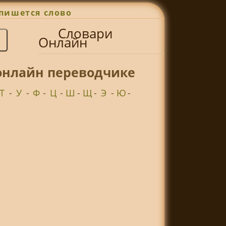
пишется слово
Словари
Онлайн
онлайн переводчике
Т
-
У
-
Ф
-
Ц
-
Ш
-
Щ
-
Э
-
Ю
-