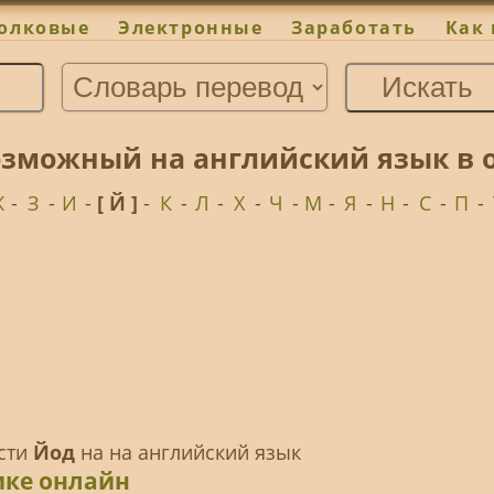
олковые
Электронные
Заработать
Как 
озможный на английский язык в 
Ж
-
З
-
И
-
[ Й ]
-
К
-
Л
-
Х
-
Ч
-
М
-
Я
-
Н
-
С
-
П
-
ести
Йод
на на английский язык
ике онлайн