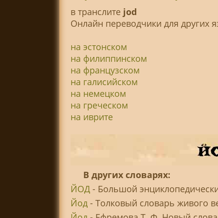
в транслитe
jod
Онлайн переводчики для других я
на эстонском
на филиппинском
на французском
на галисийском
на немецком
на греческом
на иврите
В других словарях:
ЙОД
- Большой энциклопедически
Йод
- Толковый словарь живого ве
Йод
- Ефремова Т. Ф. Новый слова