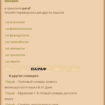
онлайн
в транслитe
paraf
Онлайн переводчики для других языков:
на эстонском
на филиппинском
на французском
на галисийском
на немецком
на греческом
на иврите
В других словарях:
Параф
- Толковый словарь живого
великорусского языка В. И. Даля
Параф
- Ефремова Т. Ф. Новый словарь русского
языка
Параф
- Словарь иностранных слов