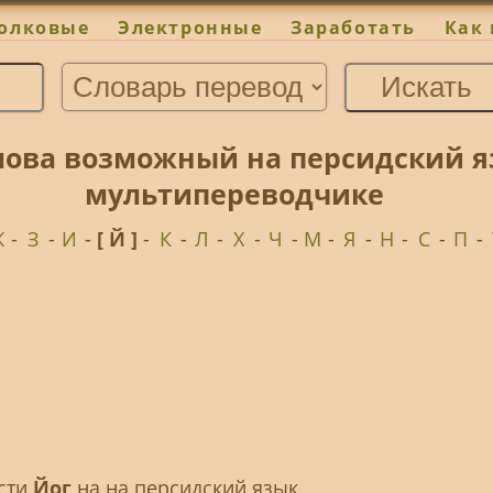
олковые
Электронные
Заработать
Как 
лова возможный на персидский я
мультипереводчике
Ж
-
З
-
И
-
[ Й ]
-
К
-
Л
-
Х
-
Ч
-
М
-
Я
-
Н
-
С
-
П
-
ести
Йог
на на персидский язык