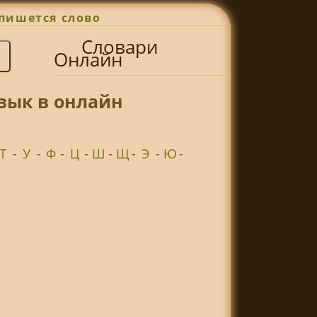
пишется слово
Словари
Онлайн
зык в онлайн
Т
-
У
-
Ф
-
Ц
-
Ш
-
Щ
-
Э
-
Ю
-