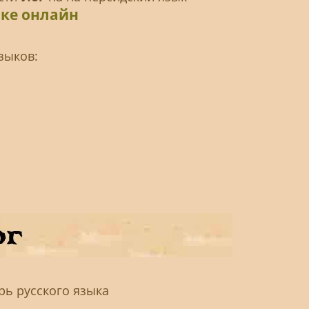
ике онлайн
зыков:
рь русского языка