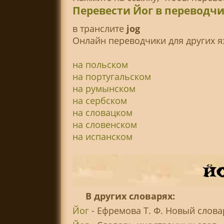
Перевести Йог в переводч
в транслитe
jog
Онлайн переводчики для других я
на польском
на португальском
на румынском
на сербском
на словацком
на словенском
на испанском
В других словарях:
Йог
- Ефремова Т. Ф. Новый слова