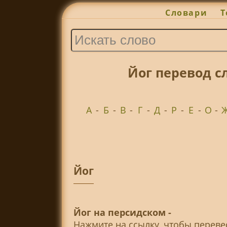
Словари
Т
Йог перевод с
А
-
Б
-
В
-
Г
-
Д
-
Р
-
Е
-
О
-
Йог
Йог на персидском -
Нажмите на ссылку, чтобы перев