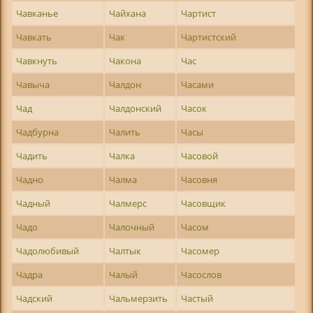
Чавканье
Чайхана
Чартист
Чавкать
Чак
Чартистский
Чавкнуть
Чакона
Час
Чавыча
Чалдон
Часами
Чад
Чалдонский
Часок
Чадбурна
Чалить
Часы
Чадить
Чалка
Часовой
Чадно
Чалма
Часовня
Чадный
Чалмерс
Часовщик
Чадо
Чалочный
Часом
Чадолюбивый
Чалтык
Часомер
Чадра
Чалый
Часослов
Чадский
Чальмерзить
Частый