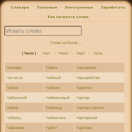
Словари
Толковые
Электронные
Заработать
Как пишется слово
Слова на букву ...
[ Чело ]
-
Част
-
Чемп
-
Черт
-
Чита
-
Человек
Чайка
Чародейка
Ча-ча-ча
Чайный
Чародейство
Чабан
Чайник
Чарочка
Чабанский
Чайниковый
Чартер
Чабер
Чайница
Чартер-партия
Чабрец
Чайничать
Чартерный
Чавкание
Чайот
Чартизм