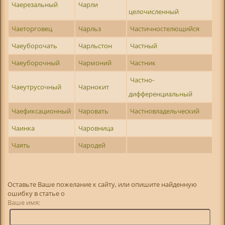
Чаерезальный
Чарли
целочисленный
Чаеторговец
Чарльз
Частичностелющийся
Чаеуборочать
Чарльстон
Частный
Чаеуборочный
Чармоний
Частник
Частно-
Чаеутрусочный
Чарнокит
дифференциальный
Чаефиксационный
Чаровать
Частновладельческий
Чаинка
Чаровница
Чаять
Чародей
Оставьте Ваше пожелание к сайту, или опишите найденную
ошибку в статье о
Ваше имя: