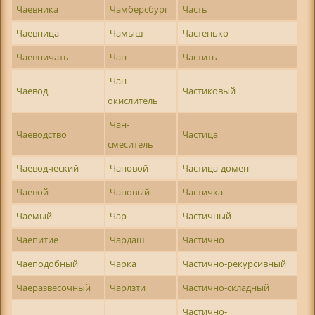
Чаевника
Чамберсбург
Часть
Чаевница
Чамыш
Частенько
Чаевничать
Чан
Частить
Чан-
Чаевод
Частиковый
окислитель
Чан-
Чаеводство
Частица
смеситель
Чаеводческий
Чановой
Частица-домен
Чаевой
Чановый
Частичка
Чаемый
Чар
Частичный
Чаепитие
Чардаш
Частично
Чаеподобный
Чарка
Частично-рекурсивный
Чаеразвесочный
Чарлзти
Частично-складный
Частично-