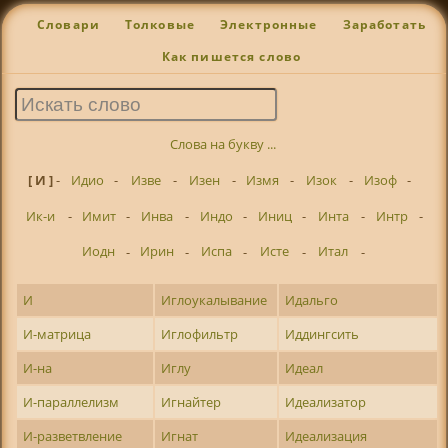
Словари
Толковые
Электронные
Заработать
Как пишется слово
Слова на букву ...
[ И ]
-
Идио
-
Изве
-
Изен
-
Измя
-
Изок
-
Изоф
-
Ик-и
-
Имит
-
Инва
-
Индо
-
Иниц
-
Инта
-
Интр
-
Иодн
-
Ирин
-
Испа
-
Исте
-
Итал
-
И
Иглоукалывание
Идальго
И-матрица
Иглофильтр
Иддингсить
И-на
Иглу
Идеал
И-параллелизм
Игнайтер
Идеализатор
И-разветвление
Игнат
Идеализация