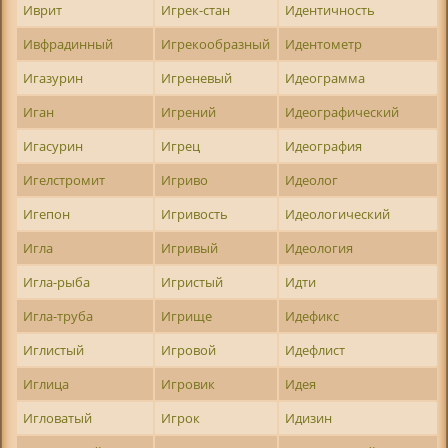
Иврит
Игрек-стан
Идентичность
Ивфрадинный
Игрекообразный
Идентометр
Игазурин
Игреневый
Идеограмма
Иган
Игрений
Идеографический
Игасурин
Игрец
Идеография
Игелстромит
Игриво
Идеолог
Игепон
Игривость
Идеологический
Игла
Игривый
Идеология
Игла-рыба
Игристый
Идти
Игла-труба
Игрище
Идефикс
Иглистый
Игровой
Идефлист
Иглица
Игровик
Идея
Игловатый
Игрок
Идизин