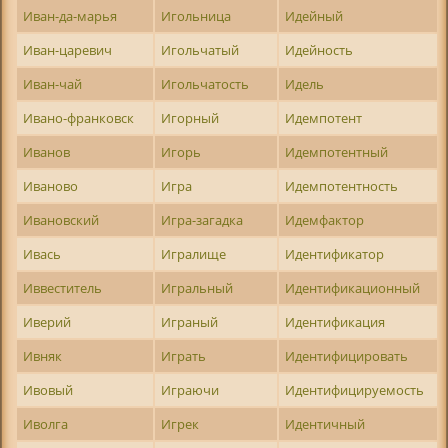
Иван-да-марья
Игольница
Идейный
Иван-царевич
Игольчатый
Идейность
Иван-чай
Игольчатость
Идель
Ивано-франковск
Игорный
Идемпотент
Иванов
Игорь
Идемпотентный
Иваново
Игра
Идемпотентность
Ивановский
Игра-загадка
Идемфактор
Ивась
Игралище
Идентификатор
Иввеститель
Игральный
Идентификационный
Иверий
Играный
Идентификация
Ивняк
Играть
Идентифицировать
Ивовый
Играючи
Идентифицируемость
Иволга
Игрек
Идентичный