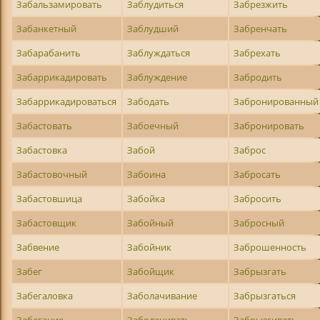
Забальзамировать
Заблудиться
Забрезжить
Забанкетный
Заблудший
Забренчать
Забарабанить
Заблуждаться
Забрехать
Забаррикадировать
Заблуждение
Забродить
Забаррикадироваться
Забодать
Забронированный
Забастовать
Забоечный
Забронировать
Забастовка
Забой
Заброс
Забастовочный
Забоина
Забросать
Забастовшица
Забойка
Забросить
Забастовщик
Забойный
Забросный
Забвение
Забойник
Заброшенность
Забег
Забойщик
Забрызгать
Забегаловка
Заболачивание
Забрызгаться
Забегание
Заболачивать
Забрызгивать