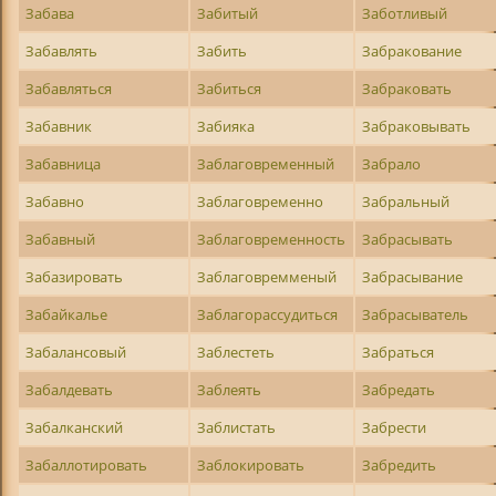
Забава
Забитый
Заботливый
Забавлять
Забить
Забракование
Забавляться
Забиться
Забраковать
Забавник
Забияка
Забраковывать
Забавница
Заблаговременный
Забрало
Забавно
Заблаговременно
Забральный
Забавный
Заблаговременность
Забрасывать
Забазировать
Заблаговремменый
Забрасывание
Забайкалье
Заблагорассудиться
Забрасыватель
Забалансовый
Заблестеть
Забраться
Забалдевать
Заблеять
Забредать
Забалканский
Заблистать
Забрести
Забаллотировать
Заблокировать
Забредить