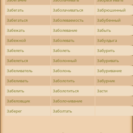
Забегать
Заболачиваться
Забрюшинный
Забегаться
Заболеваемость
Забубенный
Забежать
Заболевание
Забыть
Забежной
Заболевать
Забулдыга
Забелеть
Заболеть
Забурить
Забелеться
Заболонный
Забуривать
Забеливатель
Заболонь
Забуривание
Забеливать
Заболотить
Забурник
Забелить
Заболотиться
Засти
Забеловщик
Заболочивание
Заберег
Заболтать