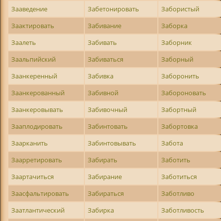
Зааведение
Забетонировать
Забористый
Заактировать
Забивание
Заборка
Заалеть
Забивать
Заборник
Заальпийский
Забиваться
Заборный
Заанкеренный
Забивка
Заборонить
Заанкерованный
Забивной
Забороновать
Заанкеровывать
Забивочный
Забортный
Зааплодировать
Забинтовать
Забортовка
Заарканить
Забинтовывать
Забота
Заарретировать
Забирать
Заботить
Заартачиться
Забирание
Заботиться
Заасфальтировать
Забираться
Заботливо
Заатлантический
Забирка
Заботливость