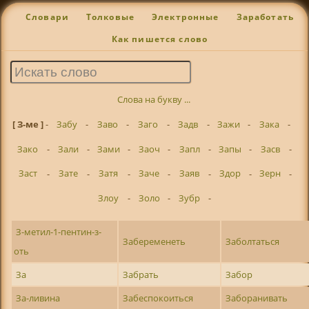
Словари
Толковые
Электронные
Заработать
Как пишется слово
Слова на букву ...
[ З-ме ]
-
Забу
-
Заво
-
Заго
-
Задв
-
Зажи
-
Зака
-
Зако
-
Зали
-
Зами
-
Заоч
-
Запл
-
Запы
-
Засв
-
Заст
-
Зате
-
Затя
-
Заче
-
Заяв
-
Здор
-
Зерн
-
Злоу
-
Золо
-
Зубр
-
З-метил-1-пентин-з-
Забеременеть
Заболтаться
оть
За
Забрать
Забор
За-ливина
Забеспокоиться
Заборанивать