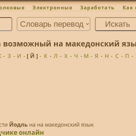
олковые
Электронные
Заработать
Как 
а возможный на македонский язы
Ж
-
З
-
И
-
[ Й ]
-
К
-
Л
-
Х
-
Ч
-
М
-
Я
-
Н
-
С
-
П
-
ести
Йодль
на на македонский язык
дчике онлайн