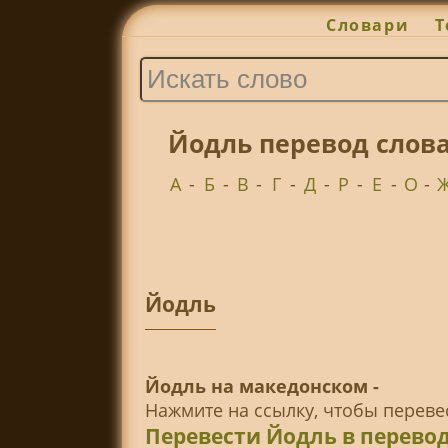
Словари
Т
Йодль перевод слов
А
-
Б
-
В
-
Г
-
Д
-
Р
-
Е
-
О
-
Йодль
Йодль на македонском -
Нажмите на ссылку, чтобы перев
Перевести Йодль в перево