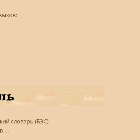
зыков:
ий словарь (БЭС)
 ...