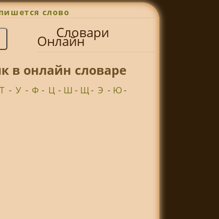
пишется слово
Словари
Онлайн
к в онлайн словаре
Т
-
У
-
Ф
-
Ц
-
Ш
-
Щ
-
Э
-
Ю
-