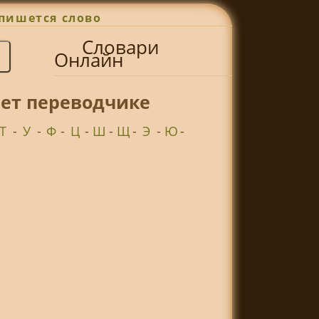
пишется слово
Словари
Онлайн
нет переводчике
Т
-
У
-
Ф
-
Ц
-
Ш
-
Щ
-
Э
-
Ю
-