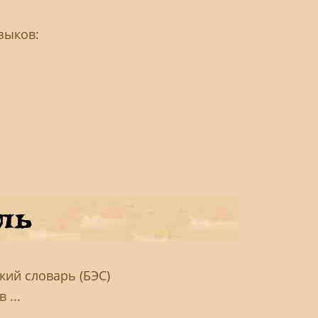
зыков:
ий словарь (БЭС)
 ...