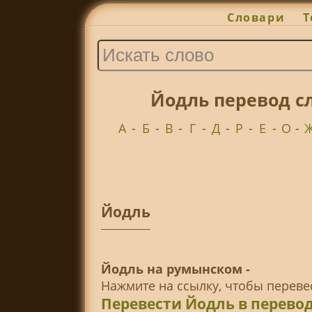
Словари
Т
Йодль перевод с
А
-
Б
-
В
-
Г
-
Д
-
Р
-
Е
-
О
-
Йодль
Йодль на румынском -
Нажмите на ссылку, чтобы перев
Перевести Йодль в перево