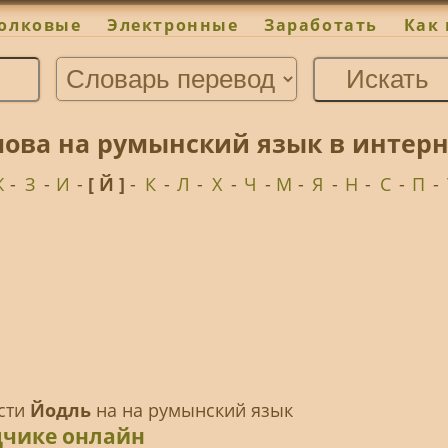
олковые
Электронные
Заработать
Как 
лова на румынский язык в интер
Ж
-
З
-
И
-
[ Й ]
-
К
-
Л
-
Х
-
Ч
-
М
-
Я
-
Н
-
С
-
П
-
ести
Йодль
на на румынский язык
дчике онлайн