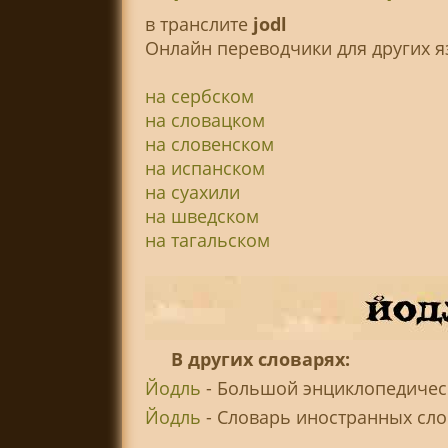
в транслитe
jodl
Онлайн переводчики для других я
на сербском
на словацком
на словенском
на испанском
на суахили
на шведском
на тагальском
В других словарях:
Йодль
- Большой энциклопедическ
Йодль
- Словарь иностранных слов