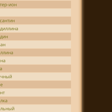
тер-ион
сантин
диллина
дин
иан
ллина
ина
а
очный
ье
нт
лка
ильный