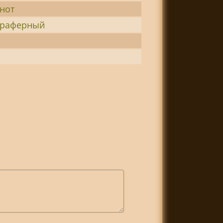
нот
траферный