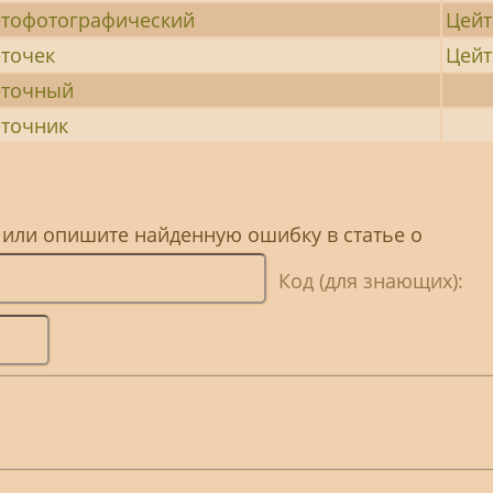
тофотографический
Цейт
точек
Цей
еточный
точник
 или опишите найденную ошибку в статье о
Код (для знающих):