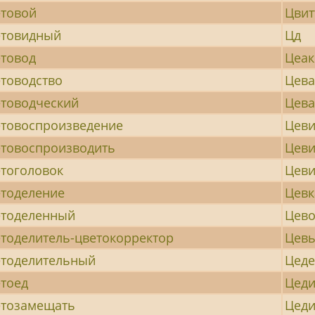
товой
Цвит
етовидный
Цд
товод
Цеак
товодство
Цева
товодческий
Цева
товоспроизведение
Цев
товоспроизводить
Цеви
тоголовок
Цев
тоделение
Цевк
етоделенный
Цев
тоделитель-цветокорректор
Цев
тоделительный
Цеде
тоед
Цеди
етозамещать
Цед