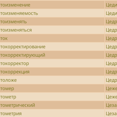
тоизменение
Цеди
тоизменяемость
Цеди
тоизменять
Цед
тоизменяться
Цед
ток
Цедр
токорректирование
Цед
етокорректирующий
Цед
токорректор
Цед
токоррекция
Цед
етоложе
Цед
етомер
Цеж
тометр
Цеж
тометрический
Цеза
тометрия
Цеза