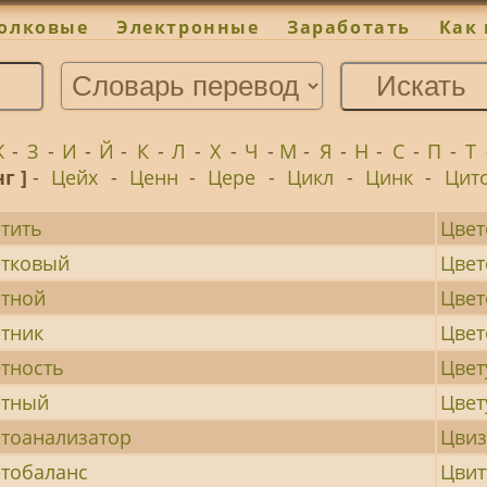
олковые
Электронные
Заработать
Как 
Ж
-
З
-
И
-
Й
-
К
-
Л
-
Х
-
Ч
-
М
-
Я
-
Н
-
С
-
П
-
Т
нг ]
-
Цейх
-
Ценн
-
Цере
-
Цикл
-
Цинк
-
Цит
тить
Цвет
етковый
Цвет
тной
Цвет
тник
Цве
тность
Цвет
етный
Цве
тоанализатор
Цвиз
тобаланс
Цвит