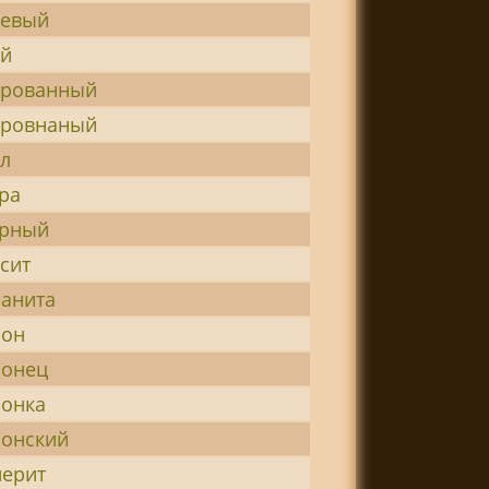
иевый
ий
ированный
ировнаный
л
ра
урный
сит
анита
лон
лонец
онка
онский
ерит