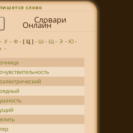
пишется слово
Словари
Онлайн
-
У
-
Ф
-
[ Ц ]
-
Ш
-
Щ
-
Э
-
Ю
-
о
-
очница
очувствительность
оэлектрический
тоядный
ушность
тущий
елить
тер