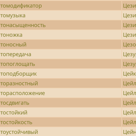
томодификатор
Цез
томузыка
Цез
етонасыщенность
Цез
тоножка
Цез
етоносный
Цезо
топередача
Цезу
топоглощать
Цез
етоподборщик
Цейк
торазностный
Цейл
торасположение
Цей
тосдвигать
Цей
тостойкий
Цейл
тостойкость
Цейл
тоустойчивый
Цейн