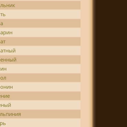
льник
ть
ра
рарин
ат
ратный
ренный
рин
рол
ронин
ение
еный
льпиния
рь