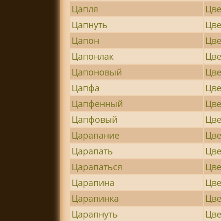
Цапля
Цве
Цапнуть
Цв
Цапон
Цве
Цапонлак
Цве
Цапоновый
Цве
Цапфа
Цве
Цапфенный
Цве
Цапфовый
Цве
Царапание
Цве
Царапать
Цв
Царапаться
Цве
Царапина
Цве
Царапинка
Цве
Царапнуть
Цв