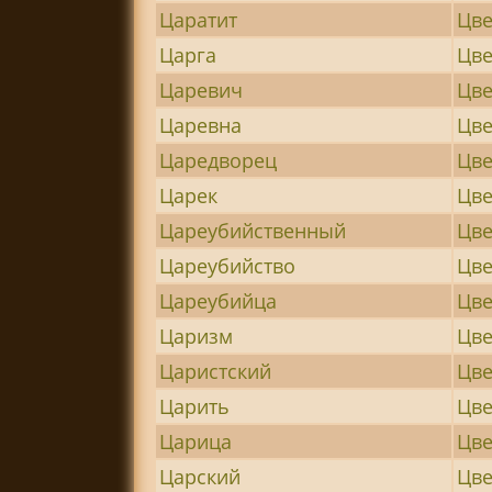
Царатит
Цве
Царга
Цве
Царевич
Цве
Царевна
Цве
Царедворец
Цве
Царек
Цве
Цареубийственный
Цв
Цареубийство
Цве
Цареубийца
Цве
Царизм
Цв
Царистский
Цв
Царить
Цве
Царица
Цве
Царский
Цве