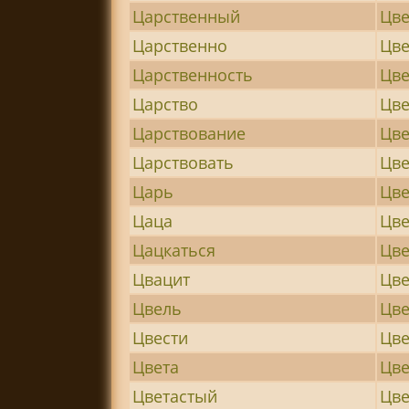
Царственный
Цве
Царственно
Цве
Царственность
Цв
Царство
Цве
Царствование
Цв
Царствовать
Цве
Царь
Цве
Цаца
Цв
Цацкаться
Цве
Цвацит
Цве
Цвель
Цве
Цвести
Цве
Цвета
Цве
Цветастый
Цве