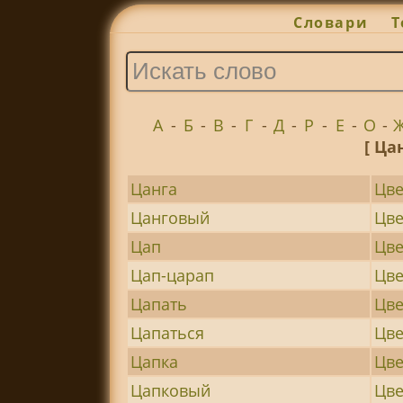
Словари
Т
А
-
Б
-
В
-
Г
-
Д
-
Р
-
Е
-
О
-
[ Ца
Цанга
Цве
Цанговый
Цв
Цап
Цве
Цап-царап
Цве
Цапать
Цве
Цапаться
Цв
Цапка
Цве
Цапковый
Цве