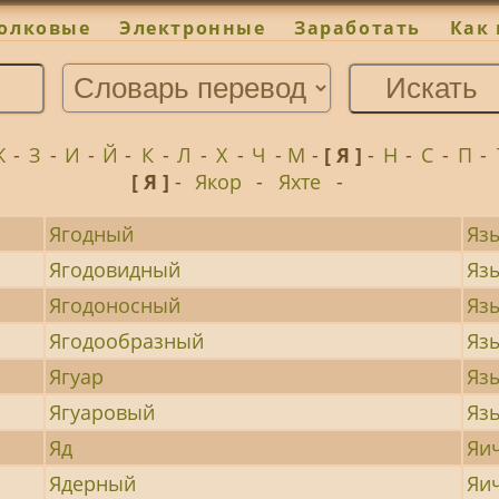
олковые
Электронные
Заработать
Как 
Ж
-
З
-
И
-
Й
-
К
-
Л
-
Х
-
Ч
-
М
-
[ Я ]
-
Н
-
С
-
П
-
[ Я ]
-
Якор
-
Яхте
-
Ягодный
Яз
Ягодовидный
Яз
Ягодоносный
Яз
Ягодообразный
Яз
Ягуар
Яз
Ягуаровый
Яз
Яд
Яи
Ядерный
Яи