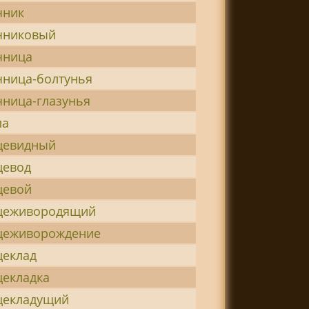
чник
чниковый
чница
чница-болтунья
чница-глазунья
ла
цевидный
цевод
цевой
цеживородящий
цеживорождение
цеклад
цекладка
цекладущий