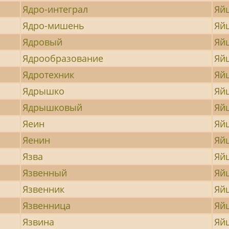
Ядро-интеграл
Яй
Ядро-мишень
Яй
Ядровый
Яй
Ядрообразование
Яй
Ядротехник
Яй
Ядрышко
Яй
Ядрышковый
Яй
Яеин
Яй
Яенин
Яй
Язва
Яй
Язвенный
Яй
Язвенник
Яй
Язвенница
Яй
Язвина
Яй