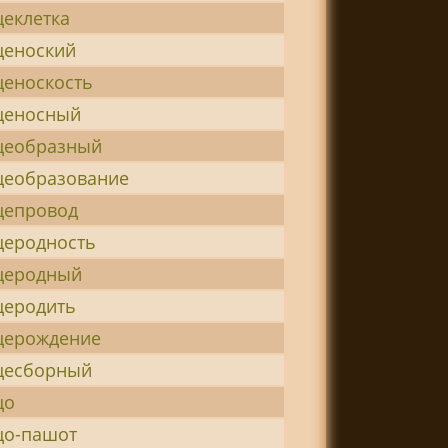
цеклетка
ценоский
ценоскость
ценосный
цеобразный
цеобразование
цепровод
церодность
церодный
церодить
церождение
цесборный
цо
цо-пашот