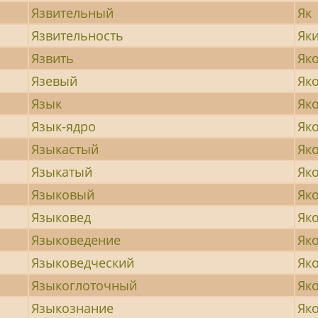
Язвительный
Як
Язвительность
Як
Язвить
Як
Язевый
Як
Язык
Як
Язык-ядро
Як
Языкастый
Як
Языкатый
Як
Языковый
Як
Языковед
Як
Языковедение
Як
Языковедческий
Як
Языкоглоточный
Як
Языкознание
Як