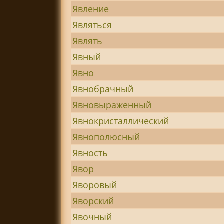
Явление
Являться
Являть
Явный
Явно
Явнобрачный
Явновыраженный
Явнокристаллический
Явнополюсный
Явность
Явор
Яворовый
Яворский
Явочный