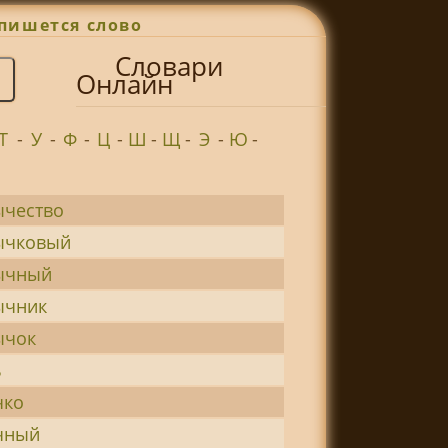
пишется слово
Словари
Онлайн
Т
-
У
-
Ф
-
Ц
-
Ш
-
Щ
-
Э
-
Ю
-
ычество
ычковый
ычный
ычник
ычок
ь
чко
чный