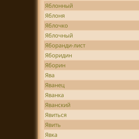
Яблонный
Яблоня
Яблочко
Яблочный
Яборанди-лист
Яборидин
Яборин
Ява
Яванец
Яванка
Яванский
Явиться
Явить
Явка