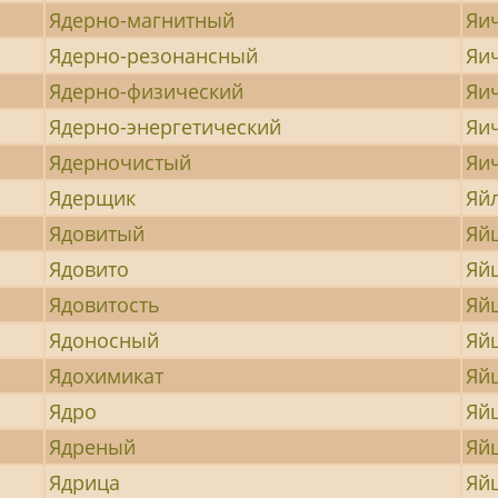
Ядерно-магнитный
Яи
Ядерно-резонансный
Яи
Ядерно-физический
Яи
Ядерно-энергетический
Яи
Ядерночистый
Яи
Ядерщик
Яй
Ядовитый
Яй
Ядовито
Яй
Ядовитость
Яй
Ядоносный
Яй
Ядохимикат
Яй
Ядро
Яй
Ядреный
Яй
Ядрица
Яй