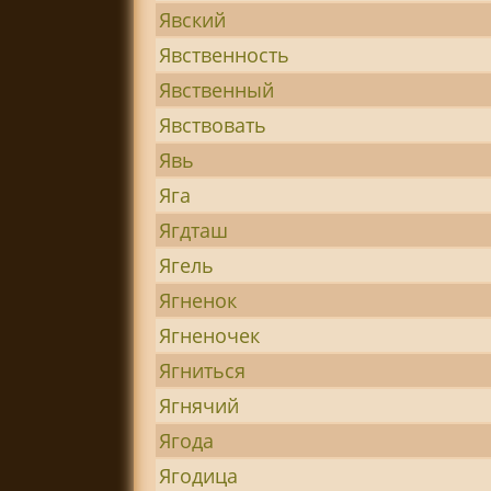
Явский
Явственность
Явственный
Явствовать
Явь
Яга
Ягдташ
Ягель
Ягненок
Ягненочек
Ягниться
Ягнячий
Ягода
Ягодица