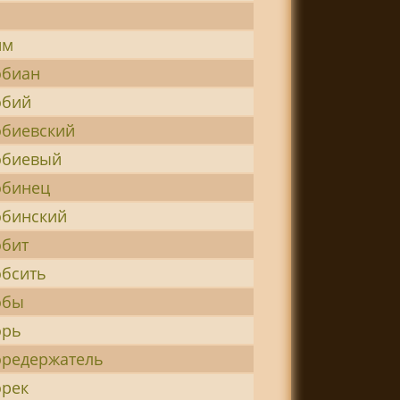
им
обиан
обий
обиевский
обиевый
обинец
обинский
обит
обсить
обы
орь
оредержатель
орек