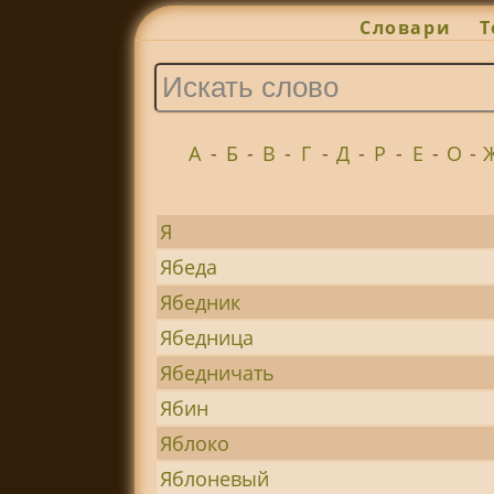
Словари
Т
А
-
Б
-
В
-
Г
-
Д
-
Р
-
Е
-
О
-
Я
Ябеда
Ябедник
Ябедница
Ябедничать
Ябин
Яблоко
Яблоневый