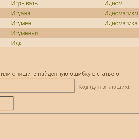
Игрывать
Идиом
Игуана
Идиоматизм
Игумен
Идиоматика
Игуменья
Ида
 или опишите найденную ошибку в статье о
Код (для знающих):