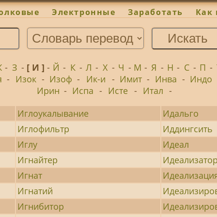
олковые
Электронные
Заработать
Как 
Ж
-
З
-
[ И ]
-
Й
-
К
-
Л
-
Х
-
Ч
-
М
-
Я
-
Н
-
С
-
П
-
я
-
Изок
-
Изоф
-
Ик-и
-
Имит
-
Инва
-
Индо
Ирин
-
Испа
-
Исте
-
Итал
-
Иглоукалывание
Идальго
Иглофильтр
Иддингсить
Иглу
Идеал
Игнайтер
Идеализато
Игнат
Идеализаци
Игнатий
Идеализиро
Игнибитор
Идеализиро