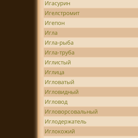
Игасурин
Игелстромит
Игепон
Игла
Игла-рыба
Игла-труба
Иглистый
Иглица
Игловатый
Игловидный
Игловод
Игловорсовальный
Иглодержатель
Иглокожий