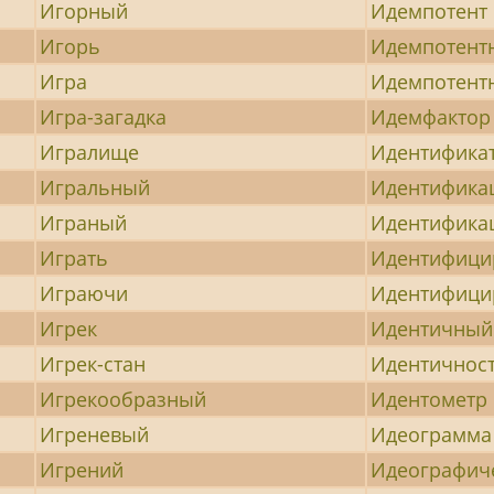
Игорный
Идемпотент
Игорь
Идемпотент
Игра
Идемпотент
Игра-загадка
Идемфактор
Игралище
Идентифика
Игральный
Идентифика
Играный
Идентифика
Играть
Идентифици
Играючи
Идентифици
Игрек
Идентичный
Игрек-стан
Идентичнос
Игрекообразный
Идентометр
Игреневый
Идеограмма
Игрений
Идеографич