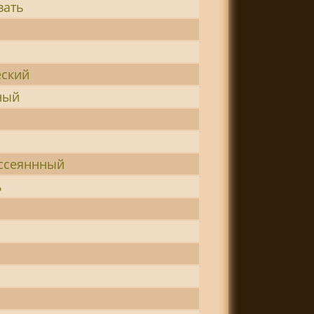
вать
еский
ный
ссеяннный
ь