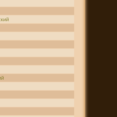
ский
ий