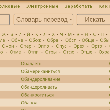
олковые
Электронные
Заработать
Как 
-
Ж
-
З
-
И
-
Й
-
К
-
Л
-
Х
-
Ч
-
М
-
Я
-
Н
-
С
-
П
-
ле
-
Обме
-
Обож
-
Обра
-
Обст
-
Обще
-
Обы
-
Омон
-
Опер
-
Оппо
-
Опус
-
Орех
-
Орто
-
ко
-
Отме
-
Отпи
-
Отры
-
Отсю
-
Отше
-
Охра
Обалдеть
Обамериканиться
Обандероливание
Обандероливать
Обанкротиться
Обапол