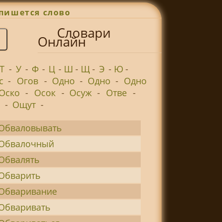
пишется слово
Словари
Онлайн
Т
-
У
-
Ф
-
Ц
-
Ш
-
Щ
-
Э
-
Ю
-
с
-
Огов
-
Одно
-
Одно
-
Одно
Оско
-
Осок
-
Осуж
-
Отве
-
-
Ощут
-
Обваловывать
Обвалочный
Обвалять
Обварить
Обваривание
Обваривать