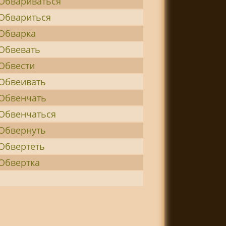
Обвариваться
Обвариться
Обварка
Обвевать
Обвести
Обвеивать
Обвенчать
Обвенчаться
Обвернуть
Обвертеть
Обвертка