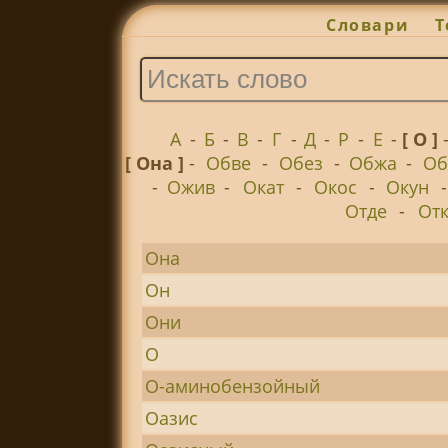
Словари
Т
А
-
Б
-
В
-
Г
-
Д
-
Р
-
Е
-
[ О ]
[ Она ]
-
Обве
-
Обез
-
Обжа
-
Об
-
Ожив
-
Окат
-
Окос
-
Окун
Отде
-
От
Она
Он
Они
О
О-аминобензойный
Оазис