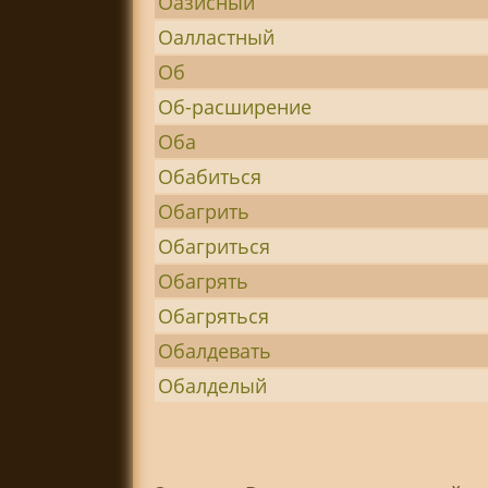
Оазисный
Оалластный
Об
Об-расширение
Оба
Обабиться
Обагрить
Обагриться
Обагрять
Обагряться
Обалдевать
Обалделый