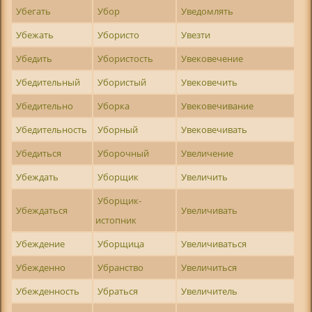
Убегать
Убор
Уведомлять
Убежать
Убористо
Увезти
Убедить
Убористость
Увековечение
Убедительный
Убористый
Увековечить
Убедительно
Уборка
Увековечивание
Убедительность
Уборный
Увековечивать
Убедиться
Уборочный
Увеличение
Убеждать
Уборщик
Увеличить
Уборщик-
Убеждаться
Увеличивать
истопник
Убеждение
Уборщица
Увеличиваться
Убежденно
Убранство
Увеличиться
Убежденность
Убраться
Увеличитель