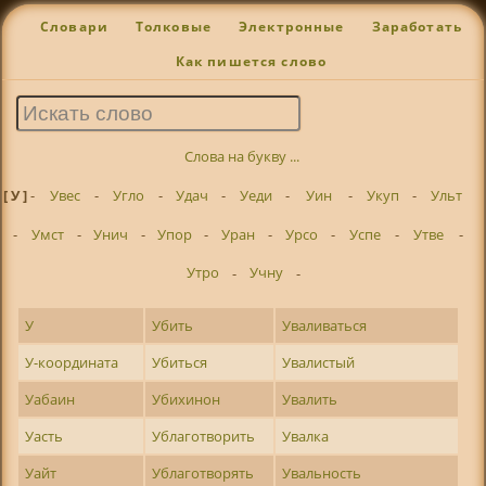
Словари
Толковые
Электронные
Заработать
Как пишется слово
Слова на букву ...
[ У ]
-
Увес
-
Угло
-
Удач
-
Уеди
-
Уин
-
Укуп
-
Ульт
-
Умст
-
Унич
-
Упор
-
Уран
-
Урсо
-
Успе
-
Утве
-
Утро
-
Учну
-
У
Убить
Уваливаться
У-координата
Убиться
Увалистый
Уабаин
Убихинон
Увалить
Уасть
Ублаготворить
Увалка
Уайт
Ублаготворять
Увальность