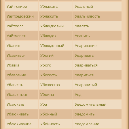
Уайт-спирит
Ублажать
Увальный
Уайтхедовский
Ублажить
Увальчивость
Уайтхолл
Ублюдковый
Увалять
Уайтчепеть
Ублюдок
Уванить
Убавить
Ублюдочный
Уваривание
Убавиться
Убогий
Уваривать
Убавка
Убого
Увариваться
Убавление
Убогость
Увариться
Убавлять
Убожество
Уваровитый
Убавляться
Убоина
Увд
Убаюкать
Уба
Уведомительный
Убаюкивать
Убойный
Уведомить
Убаюкивание
Убойность
Уведомление