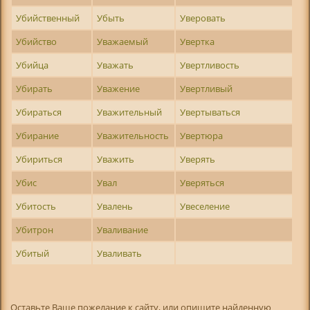
Убийственный
Убыть
Уверовать
Убийство
Уважаемый
Увертка
Убийца
Уважать
Увертливость
Убирать
Уважение
Увертливый
Убираться
Уважительный
Увертываться
Убирание
Уважительность
Увертюра
Убириться
Уважить
Уверять
Убис
Увал
Уверяться
Убитость
Увалень
Увеселение
Убитрон
Уваливание
Убитый
Уваливать
Оставьте Ваше пожелание к сайту, или опишите найденную