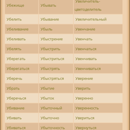
Увеличитель-
Убежище
Убывать
цветоделитель
Убелить
Убывание
Увеличительный
Убеливание
Убыль
Увенчание
Убеливать
Убыстрение
Увенчать
Убелять
Убыстрить
Увенчаться
Уберегать
Убыстриться
Увенчивать
Уберегаться
Убыстрять
Увенчиваться
Уберечь
Убыстряться
Уверение
Убрать
Убытие
Уверить
Уберечься
Убыток
Уверенно
Убивание
Убыточный
Уверенность
Убивать
Убыточно
Увериться
Убиваться
Убыточность
Увернуться