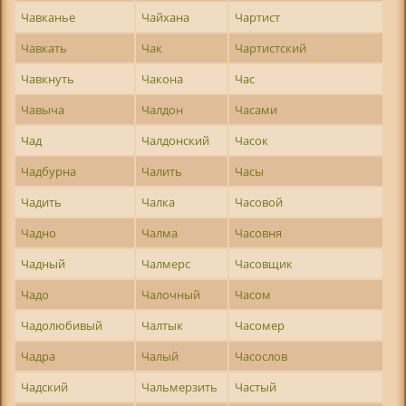
Чавканье
Чайхана
Чартист
Чавкать
Чак
Чартистский
Чавкнуть
Чакона
Час
Чавыча
Чалдон
Часами
Чад
Чалдонский
Часок
Чадбурна
Чалить
Часы
Чадить
Чалка
Часовой
Чадно
Чалма
Часовня
Чадный
Чалмерс
Часовщик
Чадо
Чалочный
Часом
Чадолюбивый
Чалтык
Часомер
Чадра
Чалый
Часослов
Чадский
Чальмерзить
Частый