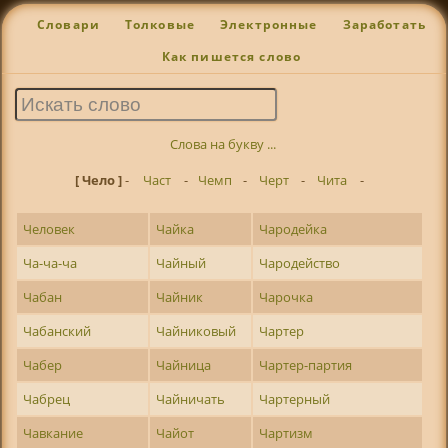
Словари
Толковые
Электронные
Заработать
Как пишется слово
Слова на букву ...
[ Чело ]
-
Част
-
Чемп
-
Черт
-
Чита
-
Человек
Чайка
Чародейка
Ча-ча-ча
Чайный
Чародейство
Чабан
Чайник
Чарочка
Чабанский
Чайниковый
Чартер
Чабер
Чайница
Чартер-партия
Чабрец
Чайничать
Чартерный
Чавкание
Чайот
Чартизм