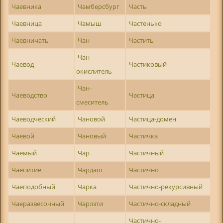
Чаевника
Чамберсбург
Часть
Чаевница
Чамыш
Частенько
Чаевничать
Чан
Частить
Чан-
Чаевод
Частиковый
окислитель
Чан-
Чаеводство
Частица
смеситель
Чаеводческий
Чановой
Частица-домен
Чаевой
Чановый
Частичка
Чаемый
Чар
Частичный
Чаепитие
Чардаш
Частично
Чаеподобный
Чарка
Частично-рекурсивный
Чаеразвесочный
Чарлзти
Частично-складный
Частично-