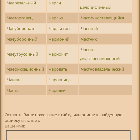
Чаерезальный
Чарли
целочисленный
Чаеторговец
Чарльз
Частичностелющийся
Чаеуборочать
Чарльстон
Частный
Чаеуборочный
Чармоний
Частник
Частно-
Чаеутрусочный
Чарнокит
дифференциальный
Чаефиксационный
Чаровать
Частновладельческий
Чаинка
Чаровница
Чаять
Чародей
Оставьте Ваше пожелание к сайту, или опишите найденную
ошибку в статье о
Ваше имя: