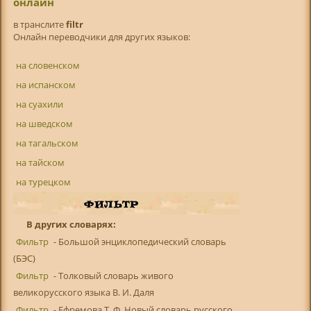
онлайн
в транслитe
filtr
Онлайн переводчики для других языков:
на словенском
на испанском
на суахили
на шведском
на тагальском
на тайском
на турецком
В других словарях:
Фильтр
- Большой энциклопедический словарь
(БЭС)
Фильтр
- Толковый словарь живого
великорусского языка В. И. Даля
Фильтр
- Ефремова Т. Ф. Новый словарь русского