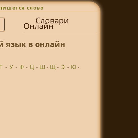
пишется слово
Словари
Онлайн
й язык в онлайн
Т
-
У
-
Ф
-
Ц
-
Ш
-
Щ
-
Э
-
Ю
-