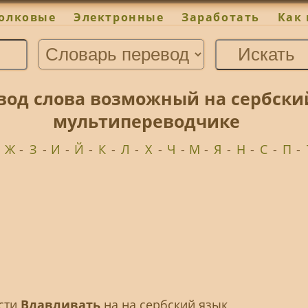
олковые
Электронные
Заработать
Как 
вод слова возможный на сербски
мультипереводчике
-
Ж
-
З
-
И
-
Й
-
К
-
Л
-
Х
-
Ч
-
М
-
Я
-
Н
-
С
-
П
-
ести
Вдавливать
на на сербский язык