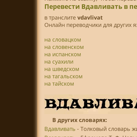
Перевести Вдавливать в п
в транслитe
vdavlivat
Онлайн переводчики для других я
на словацком
на словенском
на испанском
на суахили
на шведском
на тагальском
на тайском
В других словарях:
Вдавливать
- Толковый словарь жи