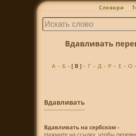
Словари
Т
Вдавливать пере
А
-
Б
-
[ В ]
-
Г
-
Д
-
Р
-
Е
-
О
Вдавливать
Вдавливать на сербском -
Нажмите на ссылку, чтобы перев