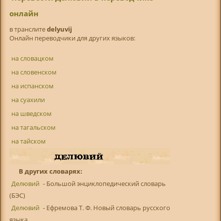
онлайн
в транслитe
delyuvij
Онлайн переводчики для других языков:
на словацком
на словенском
на испанском
на суахили
на шведском
на тагальском
на тайском
В других словарях:
Делювий
- Большой энциклопедический словарь
(БЭС)
Делювий
- Ефремова Т. Ф. Новый словарь русского
языка