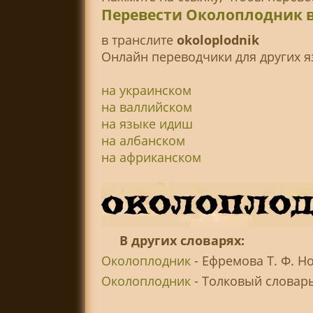
Перевести Околоплодник 
в транслитe
okoloplodnik
Онлайн переводчики для других я
на украинском
на валлийском
на языке идиш
на албанском
на африканском
В других словарях:
Околоплодник
- Ефремова Т. Ф. Н
Околоплодник
- Толковый словарь 