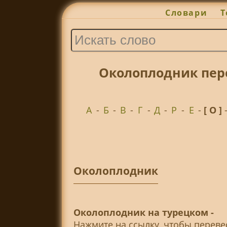
Словари
Т
Околоплодник пер
А
-
Б
-
В
-
Г
-
Д
-
Р
-
Е
-
[ О ]
Околоплодник
Околоплодник на турецком -
Нажмите на ссылку, чтобы перев