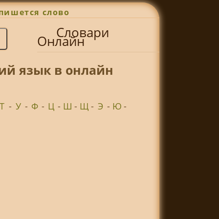
пишется слово
Словари
Онлайн
ий язык в онлайн
Т
-
У
-
Ф
-
Ц
-
Ш
-
Щ
-
Э
-
Ю
-