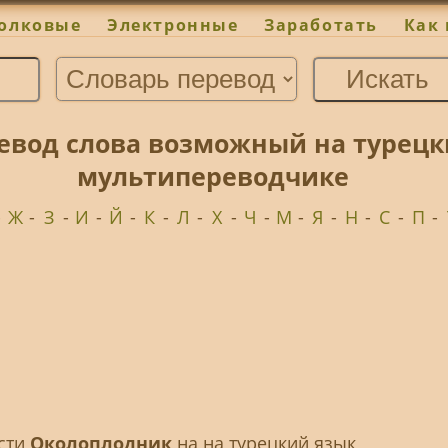
олковые
Электронные
Заработать
Как 
евод слова возможный на турецк
мультипереводчике
-
Ж
-
З
-
И
-
Й
-
К
-
Л
-
Х
-
Ч
-
М
-
Я
-
Н
-
С
-
П
-
ести
Околоплодник
на на турецкий язык