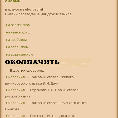
онлайн
в транслитe
okolpachit
Онлайн переводчики для других языков:
на валлийском
на языке идиш
на арабском
на албанском
на африканском
В других словарях:
Околпачить
- Толковый словарь живого
великорусского языка В. И. Даля
Околпачить
- Ефремова Т. Ф. Новый словарь
русского языка
Околпачить
- Толковый словарь русского языка С.
Ожегова
Околпачить
- Ожегов С. И., Шведова Н. Ю.