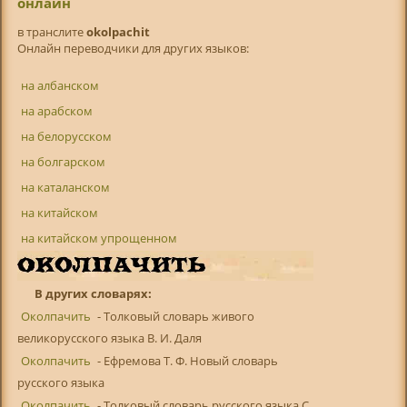
онлайн
в транслитe
okolpachit
Онлайн переводчики для других языков:
на албанском
на арабском
на белорусском
на болгарском
на каталанском
на китайском
на китайском упрощенном
В других словарях:
Околпачить
- Толковый словарь живого
великорусского языка В. И. Даля
Околпачить
- Ефремова Т. Ф. Новый словарь
русского языка
Околпачить
- Толковый словарь русского языка С.