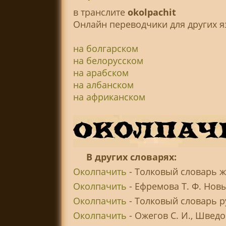
в транслитe
okolpachit
Онлайн переводчики для других я
на болгарском
на белорусском
на арабском
на албанском
на африканском
В других словарях:
Околпачить
- Толковый словарь ж
Околпачить
- Ефремова Т. Ф. Нов
Околпачить
- Толковый словарь р
Околпачить
- Ожегов С. И., Швед