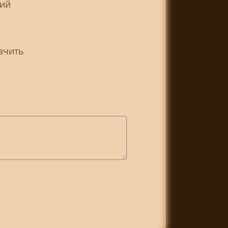
ний
ачить