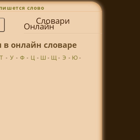
пишется слово
Словари
Онлайн
 в онлайн словаре
Т
-
У
-
Ф
-
Ц
-
Ш
-
Щ
-
Э
-
Ю
-