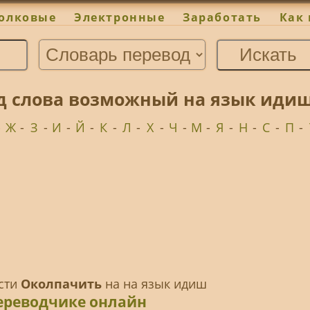
олковые
Электронные
Заработать
Как 
д слова возможный на язык идиш
-
Ж
-
З
-
И
-
Й
-
К
-
Л
-
Х
-
Ч
-
М
-
Я
-
Н
-
С
-
П
-
ести
Околпачить
на на язык идиш
ереводчике онлайн