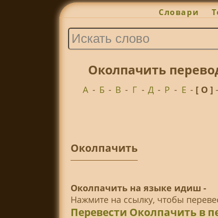
Словари
Т
Околпачить перево
А
-
Б
-
В
-
Г
-
Д
-
Р
-
Е
-
[ О ]
Околпачить
Околпачить на языке идиш -
Нажмите на ссылку, чтобы перев
Перевести Околпачить в п