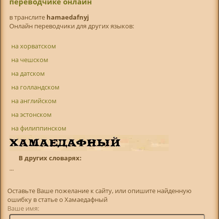
переводчике онлайн
в транслитe
hamaedafnyj
Онлайн переводчики для других языков:
на хорватском
на чешском
на датском
на голландском
на английском
на эстонском
на филиппинском
В других словарях:
...
Оставьте Ваше пожелание к сайту, или опишите найденную
ошибку в статье о Хамаедафный
Ваше имя: