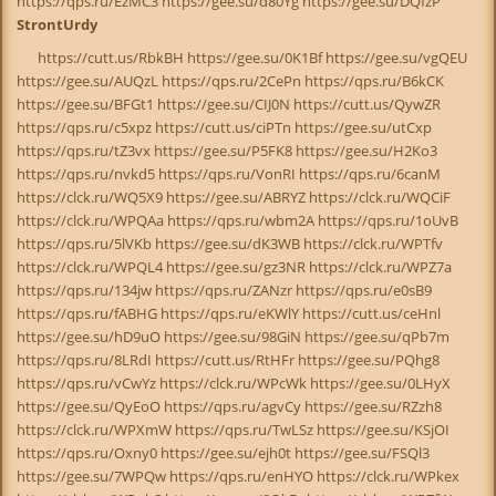
https://qps.ru/EzMC3 https://gee.su/d80Yg https://gee.su/DQfzP
StrontUrdy
https://cutt.us/RbkBH https://gee.su/0K1Bf https://gee.su/vgQEU
https://gee.su/AUQzL https://qps.ru/2CePn https://qps.ru/B6kCK
https://gee.su/BFGt1 https://gee.su/CIJ0N https://cutt.us/QywZR
https://qps.ru/c5xpz https://cutt.us/ciPTn https://gee.su/utCxp
https://qps.ru/tZ3vx https://gee.su/P5FK8 https://gee.su/H2Ko3
https://qps.ru/nvkd5 https://qps.ru/VonRI https://qps.ru/6canM
https://clck.ru/WQ5X9 https://gee.su/ABRYZ https://clck.ru/WQCiF
https://clck.ru/WPQAa https://qps.ru/wbm2A https://qps.ru/1oUvB
https://qps.ru/5lVKb https://gee.su/dK3WB https://clck.ru/WPTfv
https://clck.ru/WPQL4 https://gee.su/gz3NR https://clck.ru/WPZ7a
https://qps.ru/134jw https://qps.ru/ZANzr https://qps.ru/e0sB9
https://qps.ru/fABHG https://qps.ru/eKWlY https://cutt.us/ceHnl
https://gee.su/hD9uO https://gee.su/98GiN https://gee.su/qPb7m
https://qps.ru/8LRdI https://cutt.us/RtHFr https://gee.su/PQhg8
https://qps.ru/vCwYz https://clck.ru/WPcWk https://gee.su/0LHyX
https://gee.su/QyEoO https://qps.ru/agvCy https://gee.su/RZzh8
https://clck.ru/WPXmW https://qps.ru/TwLSz https://gee.su/KSjOI
https://qps.ru/Oxny0 https://gee.su/ejh0t https://gee.su/FSQl3
https://gee.su/7WPQw https://qps.ru/enHYO https://clck.ru/WPkex