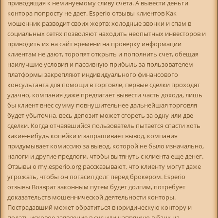
приводящая к неминуемому сливу счета. А вывести деньги
контора попросту не дает. Esperio отзывы клиентов Как
мошенник разводит своих жертв: холодные звонки и спам в
социальных сетях позволяют находить неопытных инвесторов и
приводить их на сайт времени на проверку информации
клиентам не дают, торопят открыть и пополнить счет, обещая
наилучшие условия и пассивную прибыль за пользователем
платформы закрепляют индивидуального финансового
консультанта для помощи в торговле, первые сделки проходят
удачно, компания даже предлагает вывести часть дохода, лишь
бы клиент внес сумму повнушительнее дальнейшая торговля
будет убыточна, весь депозит может сгореть за одну или две
сделки. Когда отчаявшийся пользователь пытается спасти хоть
какие-нибудь копейки и запрашивает вывод, компания
придумывает комиссию за вывод, которой не было изначально,
налоги и другие предлоги, чтобы вытянуть с клиента еще денег.
Отзывы о my.esperio.org рассказывают, что клиенту могут даже
угрожать, чтобы он погасил долг перед брокером. Esperio
отзывы Возврат законным путем будет долгим, потребует
доказательств мошеннической деятельности конторы.
Пострадавший может обратиться в юридическую контору и
подать исковое заявление в суд или напрямую в банк на