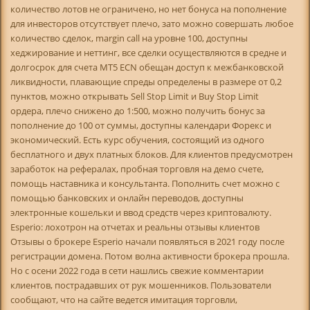
количество лотов не ограничено, но нет бонуса на пополнение
для инвесторов отсутствует плечо, зато можно совершать любое
количество сделок, margin call на уровне 100, доступны
хеджирование и неттинг, все сделки осуществляются в средне и
долгосрок для счета MT5 ECN обещан доступ к межбанковской
ликвидности, плавающие спреды определены в размере от 0,2
пунктов, можно открывать Sell Stop Limit и Buy Stop Limit
ордера, плечо снижено до 1:500, можно получить бонус за
пополнение до 100 от суммы, доступны календари Форекс и
экономический. Есть курс обучения, состоящий из одного
бесплатного и двух платных блоков. Для клиентов предусмотрен
заработок на рефералах, пробная торговля на демо счете,
помощь наставника и консультанта. Пополнить счет можно с
помощью банковских и онлайн переводов, доступны
электронные кошельки и ввод средств через криптовалюту.
Esperio: лохотрон на отчетах и реальны отзывы клиентов
Отзывы о брокере Esperio начали появляться в 2021 году после
регистрации домена. Потом волна активности брокера прошла.
Но с осени 2022 года в сети нашлись свежие комментарии
клиентов, пострадавших от рук мошенников. Пользователи
сообщают, что на сайте ведется имитация торговли,