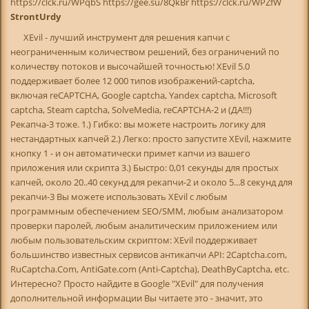
https://clck.ru/WPqbS https://gee.su/8QkBr https://clck.ru/WPZfW
StrontUrdy
XEvil - лучший инструмент для решения капчи с
неограниченным количеством решений, без ограничений по
количеству потоков и высочайшей точностью! XEvil 5.0
поддерживает более 12 000 типов изображений-captcha,
включая reCAPTCHA, Google captcha, Yandex captcha, Microsoft
captcha, Steam captcha, SolveMedia, reCAPTCHA-2 и (ДА!!!)
Рекапча-3 тоже. 1.) Гибко: вы можете настроить логику для
нестандартных капчей 2.) Легко: просто запустите XEvil, нажмите
кнопку 1 - и он автоматически примет капчи из вашего
приложения или скрипта 3.) Быстро: 0,01 секунды для простых
капчей, около 20..40 секунд для рекапчи-2 и около 5...8 секунд для
рекапчи-3 Вы можете использовать XEvil с любым
программным обеспечением SEO/SMM, любым анализатором
проверки паролей, любым аналитическим приложением или
любым пользовательским скриптом: XEvil поддерживает
большинство известных сервисов антикапчи API: 2Captcha.com,
RuCaptcha.Com, AntiGate.com (Anti-Captcha), DeathByCaptcha, etc.
Интересно? Просто найдите в Google "XEvil" для получения
дополнительной информации Вы читаете это - значит, это