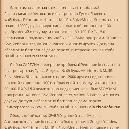
Даже самая сложная капча - теперь не проблема!
Распознавание бесплатно и быстро капч Гугла, Яндекса,
Фэйсбука, ВКонтакте, Hotmail, MailRu, SolveMedia, Steam, а также
свыше 12000 других видов капч, с высокой скоростью - 100
изображений в секунду, и точностью - 80..100. В XEvil 5.0
реализовано подключение любых SEO/SMM программ - XRumer,
GSA, ZennoPoster, VKBot, A-Parser, и многих других. Доступна
абсолютно бесплатная демо-версия. Интересно? см. в Ютубе
"XEvil" XEvil.Net
NatashuSr06
Любая CAPTCHA - теперь не проблема! Решение бесплатно и
быстро captchas Гугла, Яндекса, Фэйсбука, VK, Hotmail, MailRu,
SolveMedia, Steam, а также свыше 12000 других видов капчи, с
высокой скоростью - 100 изображений в секунду, и точностью -
80..100. В XEvil 5.0 реализовано подключение любых SEO/SMM
программ - XRumer, GSA, ZennoPoster, VKBot, A-Parser, и многих
других. Доступна абсолютно бесплатная демо-версия.
Заинтересованы? см. в Ютубе "XEvil" XEvil.Net
Lola.tixonofaSr68
Обход любой капчи: XEvil 5.0 лучший в своём деле.
Автораспознавание бесплатно и быстро капчи Google, Yandex,
Фэйсбука, VK, Hotmail, MailRu, SolveMedia, Hydra, а также свыше