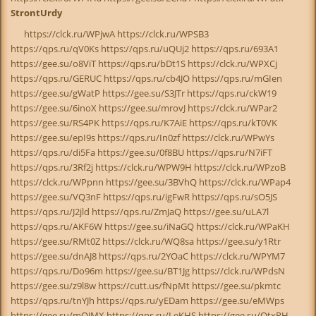
StrontUrdy
https://clck.ru/WPjwA https://clck.ru/WPSB3
https://qps.ru/qV0Ks https://qps.ru/uQUj2 https://qps.ru/693A1
https://gee.su/o8ViT https://qps.ru/bDt1S https://clck.ru/WPXCj
https://qps.ru/GERUC https://qps.ru/cb4JO https://qps.ru/mGIen
https://gee.su/gWatP https://gee.su/S3JTr https://qps.ru/ckW19
https://gee.su/6inoX https://gee.su/mrovJ https://clck.ru/WPar2
https://gee.su/RS4PK https://qps.ru/K7AiE https://qps.ru/kT0VK
https://gee.su/epI9s https://qps.ru/In0zf https://clck.ru/WPwYs
https://qps.ru/di5Fa https://gee.su/0f8BU https://qps.ru/N7iFT
https://qps.ru/3Rf2j https://clck.ru/WPW9H https://clck.ru/WPzoB
https://clck.ru/WPpnn https://gee.su/3BVhQ https://clck.ru/WPap4
https://gee.su/VQ3nF https://qps.ru/igFwR https://qps.ru/sO5JS
https://qps.ru/J2jld https://qps.ru/ZmJaQ https://gee.su/uLA7l
https://qps.ru/AKF6W https://gee.su/iNaGQ https://clck.ru/WPaKH
https://gee.su/RMt0Z https://clck.ru/WQ8sa https://gee.su/y1Rtr
https://gee.su/dnAJ8 https://qps.ru/2YOaC https://clck.ru/WPYM7
https://qps.ru/Do96m https://gee.su/BT1Jg https://clck.ru/WPdsN
https://gee.su/z9l8w https://cutt.us/fNpMt https://gee.su/pkmtc
https://qps.ru/tnYJh https://qps.ru/yEDam https://gee.su/eMWps
https://gee.su/mQJMX https://qps.ru/LeKHS https://gee.su/QtxRH