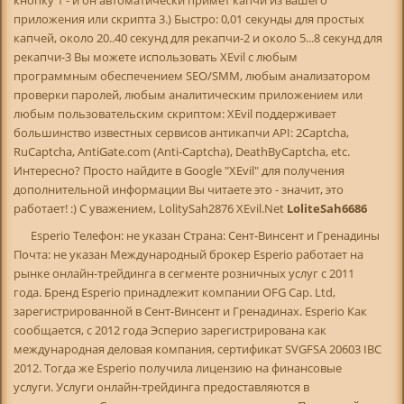
приложения или скрипта 3.) Быстро: 0,01 секунды для простых
капчей, около 20..40 секунд для рекапчи-2 и около 5...8 секунд для
рекапчи-3 Вы можете использовать XEvil с любым
программным обеспечением SEO/SMM, любым анализатором
проверки паролей, любым аналитическим приложением или
любым пользовательским скриптом: XEvil поддерживает
большинство известных сервисов антикапчи API: 2Captcha,
RuCaptcha, AntiGate.com (Anti-Captcha), DeathByCaptcha, etc.
Интересно? Просто найдите в Google "XEvil" для получения
дополнительной информации Вы читаете это - значит, это
работает! :) С уважением, LolitySah2876 XEvil.Net
LoliteSah6686
Esperio Телефон: не указан Страна: Сент-Винсент и Гренадины
Почта: не указан Международный брокер Esperio работает на
рынке онлайн-трейдинга в сегменте розничных услуг с 2011
года. Бренд Esperio принадлежит компании OFG Cap. Ltd,
зарегистрированной в Сент-Винсент и Гренадинах. Esperio Как
сообщается, с 2012 года Эсперио зарегистрирована как
международная деловая компания, сертификат SVGFSA 20603 IBC
2012. Тогда же Esperio получила лицензию на финансовые
услуги. Услуги онлайн-трейдинга предоставляются в