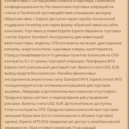
соответствии с Соглашением клиента и партнера, Политикой
конфиденциальности, Регламентами торговых операций на
счетах и Политикой противодействия отмыванию доходов.
Обратная связь с Esperio доступна через службу технической
поддержки Investing или через форму обратной связи на сайте
компании. Торговые условия Esperio Esperio Варианты торговых
счетов: Esperio Standard. Инструменты для инвестиций:
валютные пары, индексы, CFD-контракты на акции, драгоценные
металлы, энергоносители, сырьевые товары, криптовалюта.
Спред устанавливается от 0 ценовых пунктов. Комиссия на CFD-
контракты 0,1 от суммы торговой операции. Платформа MT4.
Esperio Cent уникальный центовый счет. Валюта счета USD, EUR,
вывод средств без комиссии. Линейка финансовых
инструментов аналогична счету Standard MT4. Esperio Invest MT5
позиционируется как оптимальное решение для торговли
акциями. Леверидж и дополнительные комиссии отсутствуют.
Предусмотрены неттинг и хеджирование для управления
рисками. Валюты счета USD, EUR. Дополнительно доступны
Forex и контракты CFD. Предусмотрена комиссия при торговле
ценными бумагами (0,3 от номинального объема торговой
сделки). Esperio МТ5 ECN предполагает доступ к межбанковской
ликвидности. Присутствует комиссия 15 за каждый