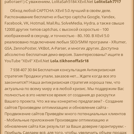
работает! ) С уважением, LolitaSah5184 XEvil.Net
LolitoSah7717
Обход любой CAPTCHA: XEvil 5.0 лучший в своём деле.
Распознавание бесплатно и быстро captcha Google, Yandex,
Facebook, VK, Hotmail, Mail.Ru, SolveMedia, Hydra, а также свыше
12000 других типов captchas, с высокой скоростью - 100
изображений в секунду, и точностью - 80..100. В XEvil 5.0
реализовано подключение любых SEO/SMM программ - XRumer,
GSA, ZennoPoster, VKBot, A-Parser, и многих других. Доступна
абсолютно бесплатная демо-версия. Заинтересованы? ищите в
YouTube "XEvil" XEvil.Net
Lola.tikhonoffaSr18
7 938 407 30 84 Бесплатная консультация Антикризисная
стратегия Продажи упали, заказов нет... Ждете когда все это
закончится?! Наша антикризисная стратегия хороша тем, что
актуальна по всему миру и в любой кризис. Мы поддержим Вас
полностью в это нелегкое время: от создания до раскрутки
Вашего проекта. Что же мы конкретно предлагаем? - Создание
сайтов Произведем оптимизацию и обновление сайта -
Продвижение сайтов Приведём много потенциальных клиентов
- Мобильные приложения Произведем оптимизацию и
обновление сайта Как результат за Ваше доверие гарантируем: -
Прибыль Сделаем всё, для того, чтобы, увеличить объем продаж