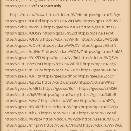
https://gee.su/Tctfu
StrontUrdy
https://qps.ru/9z4wl https://clck.ru/WPdfr https://qps.ru/ZaRgn
https://qps.ru/OHDrl https://clck.ru/WQ3aW https://qps.ru/ZbRWO
https://clck.ru/WPoCX https://gee.su/P3Uxz https://gee.su/msT23
https://qps.ru/QO5rY https://qps.ru/rL2Jd https://qps.ru/TeYbt
https://qps.ru/OhATo https://clck.ru/WPffn https://clck.ru/WQ6Bi
https://qps.ru/oOpl3 https://clck.ru/WPcXV https://qps.ru/6IeZN
https://gee.su/oUHmZ https://clck.ru/WQ8vT https://qps.ru/vFmM3
https://qps.ru/2dK53 https://qps.ru/NyfRd https://clck.ru/WQ6Vn
https://cutt.us/zYOAO https://clck.ru/WPdLF https://qps.ru/jqYJ2
https://gee.su/nCLGM https://qps.ru/S8CY7 https://gee.su/KtvoH
https://gee.su/6KFR9 https://gee.su/tfhpy https://gee.su/ZcoDn
https://qps.ru/Lp8GZ https://cutt.us/jssaU https://clck.ru/WPa3f
https://gee.su/qMB1s https://gee.su/Rq4fr https://gee.su/sSM5H
https://cutt.us/iqBPN https://qps.ru/5wkqr https://gee.su/k6toB
https://qps.ru/sAyrC https://clck.ru/WPpnz https://qps.ru/hB9YJ
https://qps.ru/8VhR3 https://clck.ru/WPqrb https://qps.ru/0SVQu
https://gee.su/0hYjU https://qps.ru/1HuF3 https://qps.ru/EPqMl
https://clck.ru/WPpzA https://clck.ru/WPZxR https://gee.su/Mi00U
https://qps.ru/m4gFW https://qps.ru/7Hc3M https://clck.ru/WPW6E