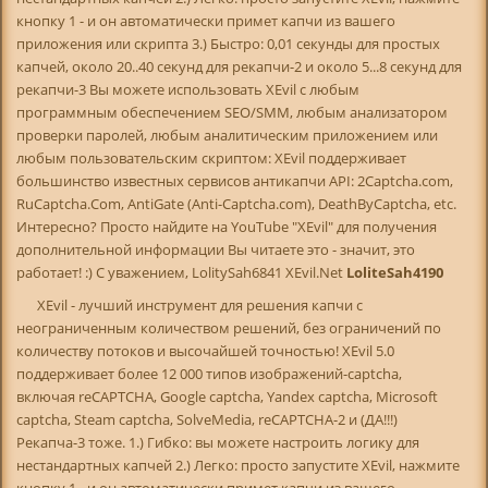
кнопку 1 - и он автоматически примет капчи из вашего
приложения или скрипта 3.) Быстро: 0,01 секунды для простых
капчей, около 20..40 секунд для рекапчи-2 и около 5...8 секунд для
рекапчи-3 Вы можете использовать XEvil с любым
программным обеспечением SEO/SMM, любым анализатором
проверки паролей, любым аналитическим приложением или
любым пользовательским скриптом: XEvil поддерживает
большинство известных сервисов антикапчи API: 2Captcha.com,
RuCaptcha.Com, AntiGate (Anti-Captcha.com), DeathByCaptcha, etc.
Интересно? Просто найдите на YouTube "XEvil" для получения
дополнительной информации Вы читаете это - значит, это
работает! :) С уважением, LolitySah6841 XEvil.Net
LoliteSah4190
XEvil - лучший инструмент для решения капчи с
неограниченным количеством решений, без ограничений по
количеству потоков и высочайшей точностью! XEvil 5.0
поддерживает более 12 000 типов изображений-captcha,
включая reCAPTCHA, Google captcha, Yandex captcha, Microsoft
captcha, Steam captcha, SolveMedia, reCAPTCHA-2 и (ДА!!!)
Рекапча-3 тоже. 1.) Гибко: вы можете настроить логику для
нестандартных капчей 2.) Легко: просто запустите XEvil, нажмите
кнопку 1 - и он автоматически примет капчи из вашего