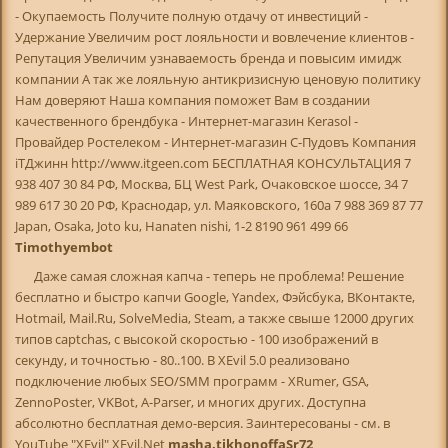
- Окупаемость Получите полную отдачу от инвестиций -
Удержание Увеличим рост лояльности и вовлечение клиентов -
Репутация Увеличим узнаваемость бренда и повысим имидж
компании А так же лояльную антикризисную ценовую политику
Нам доверяют Наша компания поможет Вам в создании
качественного брендбука - Интернет-магазин Kerasol -
Провайдер Ростелеком - Интернет-магазин С-Пудовъ Компания
iTДжинн http://www.itgeen.com БЕСПЛАТНАЯ КОНСУЛЬТАЦИЯ 7
938 407 30 84 РФ, Москва, БЦ West Park, Очаковское шоссе, 34 7
989 617 30 20 РФ, Краснодар, ул. Маяковского, 160а 7 988 369 87 77
Japan, Osaka, Joto ku, Hanaten nishi, 1-2 8190 961 499 66
Timothyembot
Даже самая сложная капча - теперь не проблема! Решение
бесплатно и быстро капчи Google, Yandex, Фэйсбука, ВКонтакте,
Hotmail, Mail.Ru, SolveMedia, Steam, а также свыше 12000 других
типов captchas, с высокой скоростью - 100 изображений в
секунду, и точностью - 80..100. В XEvil 5.0 реализовано
подключение любых SEO/SMM программ - XRumer, GSA,
ZennoPoster, VKBot, A-Parser, и многих других. Доступна
абсолютно бесплатная демо-версия. Заинтересованы - см. в
YouTube "XEvil" XEvil.Net
masha.tikhonoffaSr72