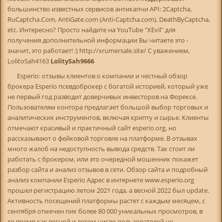
большинство известных сервисов антикапчи API: 2Captcha,
RuCaptcha.Com, AntiGate.com (Anti-Captcha.com), DeathByCaptcha,
etc. Интересно? Просто найдите на YouTube "XEvil" для
получения дополнительной информации Вы читаете это -
значит, это работает! :) http://xrumersale.site/ С уважением,
LolitoSah4163
LolitySah9666
Esperio: отзывы клиентов о компании и честный обзор
брокера Esperio псевдоброкер с богатой историей, который уже
не первый год разводит доверчивых инвесторов на Форексе.
Пользователям контора предлагает большой выбор торговых и
аналитических инструментов, включая крипту и сырье. Клиенты
отмечают красивый и практичный сайт esperio.org, но
рассказывают о фейковой торговле на платформе. В отзывах
много жалоб на недоступность вывода средств. Так стоит ли
работать с брокером, или это очередной мошенник покажет
разбор сайта и анализ отзывов в сети. Обзор сайта и подробный
анализ компании Esperio Адрес в интернете www.esperio.org
прошел регистрацию летом 2021 года, а весной 2022 был update.
Активность посещений платформы растет с каждым месяцем, с
сентября отмечен пик более 80 000 уникальных просмотров, в
то время как весной и летом число пользователей не