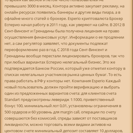
превышало 3000 в месяц. Контора активно закупает рекламу, на
онлайн ресурсах появились баннеры и другие виды пиара, а в
офлайне много статей о брокере. Esperio криптовалюта Брокер
Есперио начал работу в 2011 году, как уверяют на сайте. В 2012 В
Сент-Винсент и Гренадины была получена лицензия на право
осуществления финансовых услуг. Информации о ее продлении
нет, а сам регулятор заявляет, что документы подлежат
переоформлению раз в год. С 2018 года Сент-Винсент и
Гренадины вообще перестали лицензировать брокеров, так что
при любых вариантах Есперио нелегальный бизнес. Это же
подтверждается Банком России, который уже отметил контору в
списках нелегальных участников рынка ценных бумаг. То есть
права работать в РФ у конторы нет. Компания Esperio Каждый
новый пользователь должен пройти верификацию и выбрать
один из предложенных вариантов счета: для клиентов счета
Standart предусмотрены леверидж 1:1000, приветственный
бонус 100, минимальный лот 0,01, установлены ограничения в
500 ордеров и 60 уровень для margin call, операции по счету
совершаются без комиссий, спреды зависят от поставщиков
ликвидности, можно торговать всеми видами активов на
центовом счете минимальный депозит составляет 10 долларов,