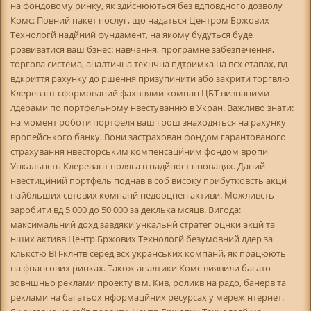
на фондовому ринку, як здйснюються без вдповдного дозволу
Комс: Повний пакет послуг, що надаться Центром Бржових
Технологй надйний фундамент, на якому будуться буде
розвиватися ваш бзнес: навчання, програмне забезпечення,
торгова система, аналтична технчна пдтримка на всх етапах, вд
вдкриття рахунку до ршення призупинити або закрити торгвлю
Клеревант сформований фахвцями компан ЦБТ визнаними
лдерами по портфельному нвестуванню в Укран. Важливо знати:
на момент роботи портфеля ваш грош знаходяться на рахунку
вропейського банку. Вони застрахован фондом гарантованого
страхування нвесторським компенсацйним фондом вропи
Ункальнсть Клеревант поляга в надйност нновацях. Даний
нвестицйний портфель поднав в соб високу прибутковсть акцй
найбльших свтових компанй недооцнен активи. Можливсть
заробити вд 5 000 до 50 000 за деклька мсяцв. Вигода:
максимальний дохд завдяки ункальнй стратег оцнки акцй та
нших активв Центр Бржових Технологй безумовний лдер за
клькстю ВП-клнтв серед всх укранських компанй, як працюють
на фнансових ринках. Також аналтики Комс виявили багато
зовншньо реклами проекту в м. Кив, роликв на радо, банерв та
реклами на багатьох нформацйних ресурсах у мереж нтернет.