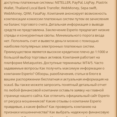
доступны платежные системы: NETELLER, PayPal, LiqPay, Piastrix
Wallet, Thailand Local Bank Transfer, WebMoney, Sepa swift,
WebMoney, QIWI, FasaPay. Компания анонсирует возможность
компенсации комиссии платежных систем путем ее зачисления
на баланс торгового счета. Детальная информация о выводе
средств не представлена. Заключение Esperio предлагает низкие
спреды и конкурентные свопы. Минимального порога входа
нет. Пополнить счет и вывести деньги можно с помощью
наиболее популярных электронных платежных систем.
Преимуществом является высокое кредитное плечо до 1:1000 и
большой выбор торговых активов. Компания работает на
платформе Metaquotes. Доступные терминалы: МТ4/5. Часто
задаваемые вопросы Как получить максимум информации о
компании Esperio? Обзоры, разоблачения, статьи в блоге в
вашем распоряжении бесплатная и актуальная информация на
scaud. Вы также можете запросить понятный детальный отчет
по любой финансовой компании оставьте заявку на главной
странице нашего сайта. Как отличить официальный сайт Esperio
от ресурса мошенников? Какие отзывы о компании Esperio
правдивые, а какие фейки? Как проверить компанию на
признаки мошенничества? Как выбрать надежную финансовую