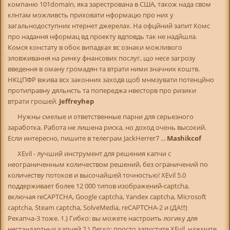
компаню 101domain, яка зарестрована в США, також нада свом
клнтам можливсть приховати нформацю про них у
загальнодоступних нтернет джерелах. На офцйний запит Комс
про надання нформац вд проекту вдповдь так не надйшла.
Комся констату в обох випадках вс ознаки можливого
зловживання на ринку фнансових послуг, що несе загрозу
введення в оману громадян та втрати ними значних коштв.
НКЦПФР вжива всх законних заходв щоб мнмзувати потенцйно
протиправну дяльнсть та попереджа нвесторв про ризики
втрати грошей.
Jeffreyhep
Нужны смелые и ответственные парни для серьезного
заработка. Работа не лишена риска, но доход очень высокий.
Если интересно, пишите в телеграм JackHerrer7 ...
Mashikcof
XEvil - лучший инструмент для решения капчи с
неограниченным количеством решений, без ограничений по
количеству потоков и высочайшей точностью! XEvil 5.0
поддерживает более 12 000 типов изображений-captcha,
включая reCAPTCHA, Google captcha, Yandex captcha, Microsoft
captcha, Steam captcha, SolveMedia, reCAPTCHA-2 и (ДА!!!)
Рекапча-3 тоже. 1.) Гибко: вы можете настроить логику для
нестандартных капчей 2.) Легко: просто запустите XEvil, нажмите