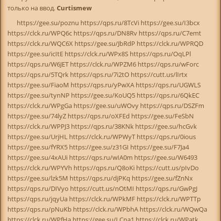
только на ввод.
Curtismew
https://gee.su/poznu https://qps.ru/8TcVi https://gee.su/I3bcx
https://clck.ru/WPQ6c https://qps.ru/DN8Rv https://qps.ru/C7emt
https://clck.ru/WQC6X https://gee.su/JbRdP https://clck.ru/WPRQD
https://gee.su/icItE https://clck.ru/WPx8S https://qps.ru/OqLPl
https://qps.ru/W6JET https://clck.ru/WPZM6 https://qps.ru/wForc
https://qps.ru/5TQrk https://qps.ru/7i2tO https://cutt.us/lIrtx
https://gee.su/FiaoM https://qps.ru/yPwXA https://qps.ru/UGWLS
https://gee.su/tynNP https://gee.su/KoUQ5 https://qps.ru/6QkEC
https://clck.ru/WPgGa https://gee.su/uWOvy https://qps.ru/DSZFm
https://gee.su/74lyZ https://qps.ru/oXFEd https://gee.su/FeSbN
https://clck.ru/WPPJ3 https://qps.ru/38KNk https://gee.su/hcGvk
https://gee.su/UrjHL https://clck.ru/WPWyT https://qps.ru/0ious
https://gee.su/fYRX5 https://gee.su/z31GI https://gee.su/F7Ja4
https://gee.su/4xAUi https://qps.ru/wIA0m https://gee.su/W6493
https://clck.ru/WPYVh https://qps.ru/Q8oKi https://cutt.us/pIvDo
https://gee.su/lzk5M https://qps.ru/djPKq https://gee.su/fZnNx
https://qps.ru/DIVyo https://cutt.us/nOtMI https://qps.ru/GwPgJ
https://qps.ru/jqyUa https://clck.ru/WPkMF https://clck.ru/WPTTp
https://qps.ru/pNuKb https://clck.ru/WPbhA https://clck.ru/WQwQa
https://clck.ru/WPfHa https://gee.su/LCna1 https://clck.ru/WPatk