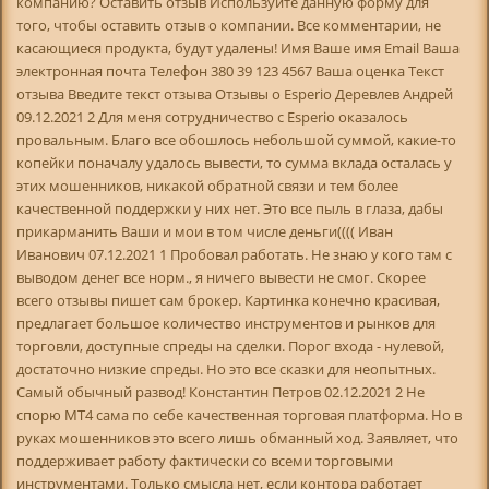
компанию? Оставить отзыв Используйте данную форму для
того, чтобы оставить отзыв о компании. Все комментарии, не
касающиеся продукта, будут удалены! Имя Ваше имя Email Ваша
электронная почта Телефон 380 39 123 4567 Ваша оценка Текст
отзыва Введите текст отзыва Отзывы о Esperio Деревлев Андрей
09.12.2021 2 Для меня сотрудничество с Esperio оказалось
провальным. Благо все обошлось небольшой суммой, какие-то
копейки поначалу удалось вывести, то сумма вклада осталась у
этих мошенников, никакой обратной связи и тем более
качественной поддержки у них нет. Это все пыль в глаза, дабы
прикарманить Ваши и мои в том числе деньги(((( Иван
Иванович 07.12.2021 1 Пробовал работать. Не знаю у кого там с
выводом денег все норм., я ничего вывести не смог. Скорее
всего отзывы пишет сам брокер. Картинка конечно красивая,
предлагает большое количество инструментов и рынков для
торговли, доступные спреды на сделки. Порог входа - нулевой,
достаточно низкие спреды. Но это все сказки для неопытных.
Самый обычный развод! Константин Петров 02.12.2021 2 Не
спорю MT4 сама по себе качественная торговая платформа. Но в
руках мошенников это всего лишь обманный ход. Заявляет, что
поддерживает работу фактически со всеми торговыми
инструментами. Только смысла нет, если контора работает