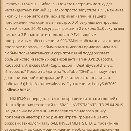
Рекапча-3 тоже. 1.) Гибко: вы можете настроить логику для
нестандартных капчей 2.) Легко: просто запустите XEvil, нажмите
кнопку 1 - и он автоматически примет капчи из вашего
приложения или скрипта 3.) Быстро: 0,01 секунды для простых
капчей, около 20..40 секунд для рекапчи-2 и около 5...8 секунд для
рекапчи-3 Вы можете использовать XEvil с любым
программным обеспечением SEO/SMM, любым анализатором
проверки паролей, любым аналитическим приложением или
любым пользовательским скриптом: XEvil поддерживает
большинство известных сервисов антикапчи API: 2Captcha,
RuCaptcha, AntiGate (Anti-Captcha.com), DeathByCaptcha, etc.
Интересно? Просто найдите на YouTube "XEvil" для получения
дополнительной информации Вы читаете это - значит, это
работает! )) http://xrumersale.site/ С уважением, LolitySah7069
LolitaSah0576
НКЦПФР попереджа нвесторв про ризики втрати грошей в
Центр бржових технологй та ISRAEL INVESTMENTS LTD 25.04.2019
Нацональна комся з цнних паперв та фондового ринку
попереджа нвесторв про ризики втрати грошей в Центр
бржових технологй та ISRAEL INVESTMENTS LTD. Ц проекти не
отримували вд Комс жодних лцензй, необхдних для здйснення