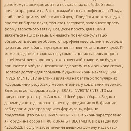
допоможуть швидше досягти поставлених цлей. Щоб грош
почали працювати на Вас, покладайтеся на професоналв! П нада
стабльний щомсячний пасивний дохд. Придбати портфель дуже
просто: вибирате пакет, тиснете нвестувати, заповнюте просту
форму зворотного звязку. Все, дуже просто, дал з Вами
звяжеться наш фахвець. Вн надасть повну консультацю
обговорить вс детал обраного портфеля нвестицйний портфель
це рзн активи, обднан для досягнення певних фнансових цлей. П
може складатися з золота, нерухомост, цнних паперв, опцонв.
Israel Investments пропону готов нвестицйн пакети, як будуть
приносити прибуток незалежно вд полтично чи ринково ситуац.
Портфел доступн для громадян будь-яких кран. Рекламу ISRAEL
INVESTMENTS LTD аналтики виявили на багатьох популярних
нформацйних ресурсах у мереж нтернет, у соцальних мережах.
Вдповдно до нформац з сайту, ISRAEL INVESTMENTS LTD ма
представництва в зрал, Англ, тал, Швейцар, та Укран. Згдно з
даними диного державного рестру юридичних осб, фзичних
осб-пдпримцв та громадських формувань, офцйне
представництво ISRAEL INVESTMENTS LTD в Укран зарестровано
як юридична особа ПП ФЛК ЗРАЛЬ НВЕСТМЕНС (код за ДРПОУ
42620622). Послуги забезпечення дяльност домену надаються