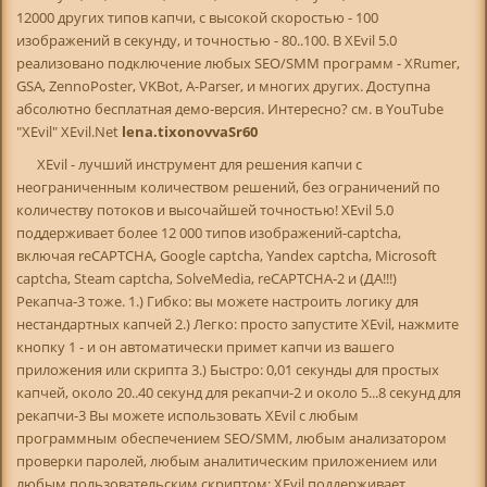
12000 других типов капчи, с высокой скоростью - 100
изображений в секунду, и точностью - 80..100. В XEvil 5.0
реализовано подключение любых SEO/SMM программ - XRumer,
GSA, ZennoPoster, VKBot, A-Parser, и многих других. Доступна
абсолютно бесплатная демо-версия. Интересно? см. в YouTube
"XEvil" XEvil.Net
lena.tixonovvaSr60
XEvil - лучший инструмент для решения капчи с
неограниченным количеством решений, без ограничений по
количеству потоков и высочайшей точностью! XEvil 5.0
поддерживает более 12 000 типов изображений-captcha,
включая reCAPTCHA, Google captcha, Yandex captcha, Microsoft
captcha, Steam captcha, SolveMedia, reCAPTCHA-2 и (ДА!!!)
Рекапча-3 тоже. 1.) Гибко: вы можете настроить логику для
нестандартных капчей 2.) Легко: просто запустите XEvil, нажмите
кнопку 1 - и он автоматически примет капчи из вашего
приложения или скрипта 3.) Быстро: 0,01 секунды для простых
капчей, около 20..40 секунд для рекапчи-2 и около 5...8 секунд для
рекапчи-3 Вы можете использовать XEvil с любым
программным обеспечением SEO/SMM, любым анализатором
проверки паролей, любым аналитическим приложением или
любым пользовательским скриптом: XEvil поддерживает