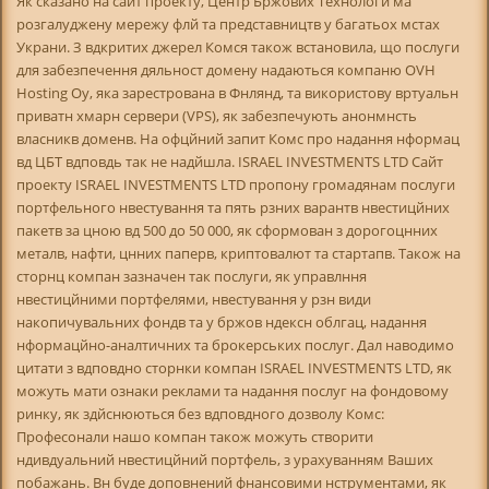
Як сказано на сайт проекту, Центр Бржових Технологй ма
розгалуджену мережу флй та представництв у багатьох мстах
Украни. З вдкритих джерел Комся також встановила, що послуги
для забезпечення дяльност домену надаються компаню OVH
Hosting Oy, яка зарестрована в Фнлянд, та використову вртуальн
приватн хмарн сервери (VPS), як забезпечують анонмнсть
власникв доменв. На офцйний запит Комс про надання нформац
вд ЦБТ вдповдь так не надйшла. ISRAEL INVESTMENTS LTD Сайт
проекту ISRAEL INVESTMENTS LTD пропону громадянам послуги
портфельного нвестування та пять рзних варантв нвестицйних
пакетв за цною вд 500 до 50 000, як сформован з дорогоцнних
металв, нафти, цнних паперв, криптовалют та стартапв. Також на
сторнц компан зазначен так послуги, як управлння
нвестицйними портфелями, нвестування у рзн види
накопичувальних фондв та у бржов ндексн облгац, надання
нформацйно-аналтичних та брокерських послуг. Дал наводимо
цитати з вдповдно сторнки компан ISRAEL INVESTMENTS LTD, як
можуть мати ознаки реклами та надання послуг на фондовому
ринку, як здйснюються без вдповдного дозволу Комс:
Професонали нашо компан також можуть створити
ндивдуальний нвестицйний портфель, з урахуванням Ваших
побажань. Вн буде доповнений фнансовими нструментами, як