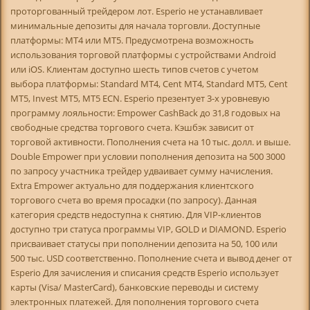
проторгованный трейдером лот. Esperio не устанавливает
минимальные депозиты для начала торговли. Доступные
платформы: MT4 или MT5. Предусмотрена возможность
использования торговой платформы с устройствами Android
или iOS. Клиентам доступно шесть типов счетов с учетом
выбора платформы: Standard MT4, Cent MT4, Standard MT5, Cent
MT5, Invest MT5, MT5 ECN. Esperio презентует 3-х уровневую
программу лояльности: Empower CashBack до 31,8 годовых на
свободные средства торгового счета. Кэшбэк зависит от
торговой активности. Пополнения счета на 10 тыс. долл. и выше.
Double Empower при условии пополнения депозита на 500 3000
по запросу участника трейдер удваивает сумму начисления.
Extra Empower актуально для поддержания клиентского
торгового счета во время просадки (по запросу). Данная
категория средств недоступна к снятию. Для VIP-клиентов
доступно три статуса программы VIP, GOLD и DIAMOND. Esperio
присваивает статусы при пополнении депозита на 50, 100 или
500 тыс. USD соответственно. Пополнение счета и вывод денег от
Esperio Для зачисления и списания средств Esperio использует
карты (Visa/ MasterCard), банковские переводы и систему
электронных платежей. Для пополнения торгового счета