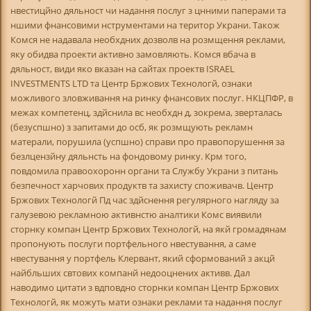
нвестицйно дяльност чи надання послуг з цнними паперами та
ншими фнансовими нструментами на територ Украни. Також
Комся не надавала необхдних дозволв на розмщення реклами,
яку обидва проекти активно замовляють. Комся вбача в
дяльност, види яко вказан на сайтах проектв ISRAEL
INVESTMENTS LTD та Центр Бржових Технологй, ознаки
можливого зловживання на ринку фнансових послуг. НКЦПФР, в
межах компетенц, здйснила вс необхдн д, зокрема, зверталась
(безуспшно) з запитами до осб, як розмщують рекламн
матерали, порушила (успшно) справи про правопорушення за
безлцензйну дяльнсть на фондовому ринку. Крм того,
повдомила правоохоронн органи та Службу Украни з питань
безпечност харчових продуктв та захисту споживачв. Центр
Бржових Технологй Пд час здйснення регулярного нагляду за
галузевою рекламною активнстю аналтики Комс виявили
сторнку компан Центр Бржових Технологй, на якй громадянам
пропонують послуги портфельного нвестування, а саме
нвестування у портфель Клервант, який сформований з акцй
найбльших свтових компанй недооцнених активв. Дал
наводимо цитати з вдповдно сторнки компан Центр Бржових
Технологй, як можуть мати ознаки реклами та надання послуг