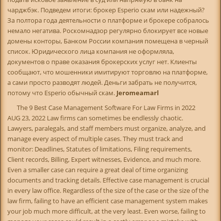
чарджбэк. Подведем итоги: брокер Esperio скам или надежный?
За полтора года деятельности о платформе и брокере собралось
немало негатива. Роскомнадзор регулярно блокирует все новые
домены конторы, Банком России компания помещена в черный
список. Юридического лица компания не оформляла,
документов о праве оказания брокерских услуг нет. Клиенты
сообщают, что мошенники имитируют торговлю на платформе,
а сами просто разводят людей. Деньги забрать не получится,
потому что Esperio обычный скам.
Jeromeamarl
The 9 Best Case Management Software For Law Firms in 2022 AUG 23, 2022 Law firms can sometimes be endlessly chaotic. Lawyers, paralegals, and staff members must organize, analyze, and manage every aspect of multiple cases. They must track and monitor: Deadlines, Statutes of limitations, Filing requirements, Client records, Billing, Expert witnesses, Evidence, and much more. Even a smaller case can require a great deal of time organizing documents and tracking details. Effective case management is crucial in every law office. Regardless of the size of the case or the size of the law firm, failing to have an efficient case management system makes your job much more difficult, at the very least. Even worse, failing to manage your cases could result in a costly error or a mistake with irreversible consequences. Your law practice doesnt have to be ruled by chaos. The best case management software available today allows you to incorporate all aspects of managing a case into one platform. Table of Contents What Should You Look for When Choosing Case Management Software? There are many options for case management software. You need to choose software that meets your specific needs. Each law firm is unique, and lawyers may have different preferences. Fortunately, there are options that allow you to customize a case management program to fit your needs. Things you may want to consider include: The ease of transferring, storing, and retrieving information The ability of the software to work with other programs to gather information and data Make minor adjustments and modifications to the system without going through the provider The provider offers ongoing, quality support Ability to configure the system to adapt it to your needs and current systems Ease of retrieving data and create reports, forms, and other documents The ability to track time, expenses, and generate invoices and billing documents Accept online and credit card payments Prepare documents for trial and monitor litigation deadlines Many software companies offer free demos or free trial periods. You might need to try several case management software systems before finding the best system for you. What Are Some Popular Case Management Software Systems for Law Firms? Some of the popular case management software systems available today include: CASEpeer, FileVine, SmartAdvocate, Litify, MyCase, Clio, Thomson Reuters Legal Tracker, Trialworks, and LawRuler. Heres a brief overview of each of these top-rated attorney case management systems: CASEPeer Logo CASEPeer is designed specifically for personal injury law firms. This cloud-based system offers time-saving and organizational features such as: Settlement tools to track demands, offers, liens, fees, and costs Dedicated tracking of discovery requests and responses Integrated calendar Automated notifications for statute of limitations From the company: CASEpeers powerful built-in tools allow you to constantly evaluate your organizations workflow, identify opportunities to further develop employees, more effectively communicate on clients cases, and maximize productivity and results. -Lucero Smith, COO, CASEPeer Demo: Interested in seeing how CASEPeer can help to transform your law firm into a well-oiled machine? Contact CASEPeer today to get started with a free demo. Filevine Logo FileVine is highly customizable and allows you to keep notes, documents, client communication, and calendar in one place. Additional features include: Allows multiple users Ability to text and email clients Task and deadline management Integrates with more than 2,000 programs Good choice for document management Demo: Want to see how FileVine can help you transform your law firm operations? Book a free demo thats customized to your firms particular needs. Smart Advocate Logo SmartAdvocate is a fully integrated legal case management system. Initially designed for personal injury and mass tort litigation practices, it is now used by a large range of litigation firms. Features include: Specific tool for tracking insurance information Automated workflows Medical records tracker Fee calculator lets you enter the settlement amount and break out your firms fee, any referral fees or other costs for each client From the company: We take pride with each annual release, Igor Selizhuk, CTO at SmartAdvocate states, because with each release, we fulfill our promise to our clients to continually provide them with a system that matches their evolving needs. Demo: Interested in learning more about Smart Advocate? Check out their story and discover how this top-rated case management system can be a catalyst for success. Litify Logo Litify is an integrated solution designed for mid-size and large law firms. It is built on the popular Salesforce platform used by many businesses for automation and analytics. It features: Robust security Automated tasks Customizable dashboard to track key performance indicators Testimonial: Working with Litify is like having the best developers in the world as my software guys, said Johnson. They understand the legal industry, know what works for the big firms, and bake the best practices right into the platform. As the owner of a younger firm, I dont have to reinvent the wheel. Anthony Johnson Owner, Attorney at Law Johnson Firm Visit www litify com to learn more about how you, your team, and your clients could all benefit from a partnership with Litify. Mycase Logo MyCase offers an all-in-one case management software solution to document management, time tracking, invoicing, payment collection, and calendaring. Some of its key features are: Simple user-friendly interface Simple pricing structure includes all features instead of having to add options Unlimited e-signatures included MyCase offers a free 10-day trial, so you can test the software and see if its a good fit for your practice. Clio Manage Logo Clio Manage offers a variety of features, including billing, contact management, document management, calendaring, accounting, task management, online payments, and time tracking. A few highlights of Clio include: Secure client portal for document sharing Matter timelines display who made changes and when updates were made Separate module available for client intake/client relationship management Clio is versatile and has customizable solutions for everything from solo to large firms. Thomson Reuters ogo Legal Tracker has features such as eBilling, matter management, reporting, analytics, cloud integrations, data services, and legal operations. It offers such features as: Legal analytics to track budgets and compare performance of outside legal counsel Robust reporting system Excellent collaboration tools This Thomson Reuters system is geared towards helping corporate in-house legal departments track and organize their legal teams. Trialworks Logo Trialworks is a cloud-based solution created by trial lawyers with options for mobile case intake, document management, calendaring, and trial management. Some distinct features include: Litigation-centered tools Based on familiar Microsoft Office platform Available as software to be used on local network or cloud-based Offers database conversion (as a separate service) Check out their website to learn more and schedule a free demo. Law Ruler Logo Law Ruler has customized solutions for litigation firms and is integrated with Office 365 for convenient workflow. Its detailed dashboard analytics help you keep track of case status, leads, and marketing performance. Other features include: Built-in settlement calculators Automated text and email reminders Integrated click-to-call dialer powered by artificial intelligence Managing your cases effectively improves customer service, as well as your legal services. You have more time to devote to your clients and work on their cases when you do not need to worry about the day-to-day logistics of case management. FAQs About Law Firm Case Management Software If you are not familiar with case management software, these frequently asked questions may help you understand why your law firm needs to invest in high-quality case management software. WHAT IS CASE MANAGEMENT SOFTWARE? Managing legal cases requires a system for keeping up with detailed information about each case. Case management begins before your client hires your law firm. You need an effective way to perform conflict checks before your client signs a retainer agreement. Throughout the case, there could be hundreds or thousands of documents to organize, deadlines to monitor, statements to process, and other details that must be analyzed and organized into categories that are easy to search. You also have billing, client communications, contact information, appointment scheduling, court information, and case notes to organize and manage. After closing the case, you need a system for storing and archiving the case that allows for continued conflict checks. You may also need to access information in one case to assist with a matter in a related case or similar case. Today, digital files must be stored, organized, and cataloged. The days of managing legal cases by hand are over. WHAT CAN CASE MANAGEMENT SOFTWARE DO FOR MY PRACTICE? Gathering, analyzing, and organizing large amounts of information, data, and documents is a significant element of case management. Many lawyers, paralegals, and case managers have multiple cases they handle. As a result, the volume of data can be overwhelming. Case management software provides an efficient way to collect and organize data. Many software programs link to email, telephone, and other systems to create calls and message logs. The information is stored in the clients file immediately. Tracking contacts with clients, including calls and emails, through the software help to ensure that you do not miss anything. Having all the information in one place makes it easy to: create repo