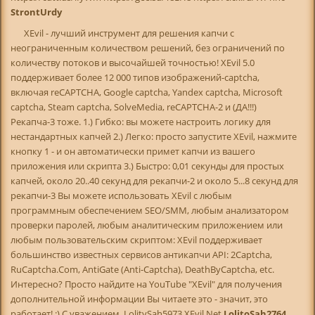
StrontUrdy
XEvil - лучший инструмент для решения капчи с
неограниченным количеством решений, без ограничений по
количеству потоков и высочайшей точностью! XEvil 5.0
поддерживает более 12 000 типов изображений-captcha,
включая reCAPTCHA, Google captcha, Yandex captcha, Microsoft
captcha, Steam captcha, SolveMedia, reCAPTCHA-2 и (ДА!!!)
Рекапча-3 тоже. 1.) Гибко: вы можете настроить логику для
нестандартных капчей 2.) Легко: просто запустите XEvil, нажмите
кнопку 1 - и он автоматически примет капчи из вашего
приложения или скрипта 3.) Быстро: 0,01 секунды для простых
капчей, около 20..40 секунд для рекапчи-2 и около 5...8 секунд для
рекапчи-3 Вы можете использовать XEvil с любым
программным обеспечением SEO/SMM, любым анализатором
проверки паролей, любым аналитическим приложением или
любым пользовательским скриптом: XEvil поддерживает
большинство известных сервисов антикапчи API: 2Captcha,
RuCaptcha.Com, AntiGate (Anti-Captcha), DeathByCaptcha, etc.
Интересно? Просто найдите на YouTube "XEvil" для получения
дополнительной информации Вы читаете это - значит, это
работает! :) С уважением, LolitySah5973 XEvil.Net
LolitoSah2764