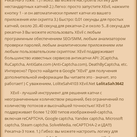
нестандартных капчей 2.) Легко: просто запустите XEvil, нажмите
кнопку 1 - и он автоматически примет капчи из вашего
приложения или скрипта 3.) Быстро: 0,01 секунды для простых
капчей, около 20..40 секунд для рекапчи-2 и около 5...8 секунд для
рекапчи-3 Вы можете использовать XEvil с любым
программным обеспечением SEO/SMM, любым анализатором
проверки паролей, любым аналитическим приложением или
любым пользовательским скриптом: XEvil поддерживает
большинство известных сервисов антикапчи API: 2Captcha,
RuCaptcha, AntiGate.com (Anti-Captcha.com), DeathByCaptcha, etc.
Интересно? Просто найдите в Google "XEvil" для получения
дополнительной информации Вы читаете это - значит, это
работает! ) С уважением, LoliteSah4103 XEvil.Net
LolitaSah3642
XEvil - лучший инструмент для решения капчи с
неограниченным количеством решений, без ограничений по
количеству потоков и высочайшей точностью! XEvil 5.0
поддерживает более 12 000 типов изображений-captcha,
включая reCAPTCHA, Google captcha, Yandex captcha, Microsoft
captcha, Steam captcha, SolveMedia, reCAPTCHA-2 и (ДА!!!)
Рекапча-3 тоже. 1.) Гибко: вы можете настроить логику для