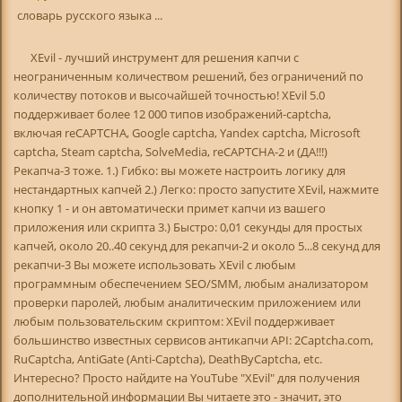
словарь русского языка ...
XEvil - лучший инструмент для решения капчи с
неограниченным количеством решений, без ограничений по
количеству потоков и высочайшей точностью! XEvil 5.0
поддерживает более 12 000 типов изображений-captcha,
включая reCAPTCHA, Google captcha, Yandex captcha, Microsoft
captcha, Steam captcha, SolveMedia, reCAPTCHA-2 и (ДА!!!)
Рекапча-3 тоже. 1.) Гибко: вы можете настроить логику для
нестандартных капчей 2.) Легко: просто запустите XEvil, нажмите
кнопку 1 - и он автоматически примет капчи из вашего
приложения или скрипта 3.) Быстро: 0,01 секунды для простых
капчей, около 20..40 секунд для рекапчи-2 и около 5...8 секунд для
рекапчи-3 Вы можете использовать XEvil с любым
программным обеспечением SEO/SMM, любым анализатором
проверки паролей, любым аналитическим приложением или
любым пользовательским скриптом: XEvil поддерживает
большинство известных сервисов антикапчи API: 2Captcha.com,
RuCaptcha, AntiGate (Anti-Captcha), DeathByCaptcha, etc.
Интересно? Просто найдите на YouTube "XEvil" для получения
дополнительной информации Вы читаете это - значит, это