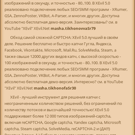
изображений в секунду, и точностью - 80..100. В XEvil 5.0
реализовано подключение любых SEO/SMM программ - XRumer,
GSA, ZennoPoster, VKBot, A-Parser, и многих других. Доступна
абсолютно бесплатная демо-версия. Заинтересованы? см. в
YouTube "XEvil" XEvil.Net
masha.tikhonovvaSr79
Обход самой сложной CAPTCHA: XEvil 5.0 лучший в своём
деле. Решение бесплатно и быстро капчи Гугла, Яндекса,
Facebook, Vkontakte, Microsoft, Mail.Ru, SolveMedia, Steam, а
также свыше 12000 других видов капч, с высокой скоростью -
100 изображений в секунду, и точностью - 80..100. В XEvil 5.0
реализовано подключение любых SEO/SMM программ - XRumer,
GSA, ZennoPoster, VKBot, A-Parser, и многих других. Доступна
абсолютно бесплатная демо-версия. Интересно? см. в YouTube
"XEvil" XEvil.Net
masha.tikhonofaSr30
XEvil - лучший инструмент для решения капчи с
неограниченным количеством решений, без ограничений по
количеству потоков и высочайшей точностью! XEvil 5.0
поддерживает более 12 000 типов изображений-captcha,
включая reCAPTCHA, Google captcha, Yandex captcha, Microsoft
captcha, Steam captcha, SolveMedia, reCAPTCHA-2 и (ДА!!!)
Рекапча-3 тоже. 1.) Гибко: вы можете настроить логику для