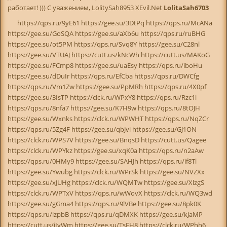
работает! ))) С уважением, LolitySah8953 XEvil.Net
LolitaSah6703
https://qps.ru/9yE61 https://gee.su/3DtPq https://qps.ru/McANa
https://gee.su/GoSQA https://gee.su/aXb6u https://qps.ru/ruBHG
https://gee.su/ot5PM https://qps.ru/Svq8Y https://gee.su/C28nl
https://gee.su/VTUAJ https://cutt.us/kNcWh https://cutt.us/MAKoG
https://gee.su/FCmp8 https://gee.su/uaEsy https://qps.ru/iboHu
https://gee.su/dDuIr https://qps.ru/EfCba https://qps.ru/DWCfg
https://qps.ru/Vm1Zw https://gee.su/PpMRh https://qps.ru/4X0pf
https://gee.su/3IsTP https://clck.ru/WPxY8 https://qps.ru/Rzc1i
https://qps.ru/8nfa7 https://gee.su/K7H9w https://qps.ru/8tOJH
https://gee.su/Wxnks https://clck.ru/WPWHT https://qps.ru/NqZCr
https://qps.ru/5Zg4F https://gee.su/qbJvi https://gee.su/GJ1ON
https://clck.ru/WPS7V https://gee.su/BnqsD https://cutt.us/Qagee
https://clck.ru/WPYkz https://gee.su/xqK0a https://qps.ru/n2aAw
https://qps.ru/0HMy9 https://gee.su/SAHJh https://qps.ru/if8Tl
https://gee.su/Ywubg https://clck.ru/WPrSk https://gee.su/NVZXx
https://gee.su/xJUHg https://clck.ru/WQMTw https://gee.su/XlzgS
https://clck.ru/WPTxV https://qps.ru/wWovX https://clck.ru/WQ3wd
https://gee.su/gGma4 https://qps.ru/9lVBe https://gee.su/8pk0K
https://qps.ru/lzpbB https://qps.ru/qDMXK https://gee.su/kJaMP
https://cutt.us/iIyWm https://gee.su/TsEH8 https://clck.ru/WPhh6