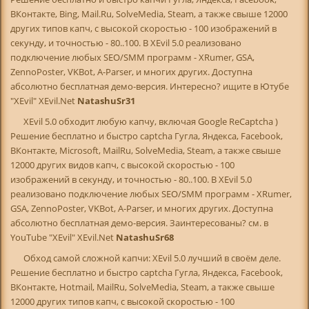
ВКонтакте, Bing, Mail.Ru, SolveMedia, Steam, а также свыше 12000
других типов капч, с высокой скоростью - 100 изображений в
секунду, и точностью - 80..100. В XEvil 5.0 реализовано
подключение любых SEO/SMM программ - XRumer, GSA,
ZennoPoster, VKBot, A-Parser, и многих других. Доступна
абсолютно бесплатная демо-версия. Интересно? ищите в Ютубе
"XEvil" XEvil.Net
NatashuSr31
XEvil 5.0 обходит любую капчу, включая Google ReCaptcha )
Решение бесплатно и быстро captcha Гугла, Яндекса, Facebook,
ВКонтакте, Microsoft, MailRu, SolveMedia, Steam, а также свыше
12000 других видов капч, с высокой скоростью - 100
изображений в секунду, и точностью - 80..100. В XEvil 5.0
реализовано подключение любых SEO/SMM программ - XRumer,
GSA, ZennoPoster, VKBot, A-Parser, и многих других. Доступна
абсолютно бесплатная демо-версия. Заинтересованы? см. в
YouTube "XEvil" XEvil.Net
NatashuSr68
Обход самой сложной капчи: XEvil 5.0 лучший в своём деле.
Решение бесплатно и быстро captcha Гугла, Яндекса, Facebook,
ВКонтакте, Hotmail, MailRu, SolveMedia, Steam, а также свыше
12000 других типов капч, с высокой скоростью - 100