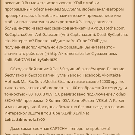
рекапчи-3 Вы можете использовать XEvil с любым
программным обеспечением SEO/SMM, любым анализатором
проверки паролей, любым аналитическим приложением или
любым пользовательским скриптом: XEvil поддерживает
большинство известных сервисов антикапчи API: 2Captcha.com,
RuCaptcha.Com, AntiGate.com (Anti-Captcha.com), DeathByCaptcha,
etc. Интересно? Просто найдите на YouTube "XEvil" для
получения дополнительной информации Вы читаете это -
значит, это работает! ))) http://xrumersale.site/ С уважением,
LolitoSah7896
LolitySah1029
Обход любой капчи: XEvil 5.0 лучший в своём деле. Решение
бесплатно и быстро капчи Гугла, Yandex, Facebook, Vkontakte,
Hotmail, MailRu, SolveMedia, Steam, а также свыше 12000 других
типов капч, с высокой скоростью - 100 изображений в секунду, и
точностью - 80..100. В XEvil 5.0 реализовано подключение любых
SEO/SMM программ - XRumer, GSA, ZennoPoster, VKBot, A-Parser,
и многих других. Доступна абсолютно бесплатная демо-версия.
Интересно? ищите в YouTube "XEvil" XEvil.Net
Lolita.tikhonofaSr00
Даже самая сложная CAPTCHA - теперь не проблема!
Решение бесплатно и быстро капчи Гугла, Яндекса, Facebook,