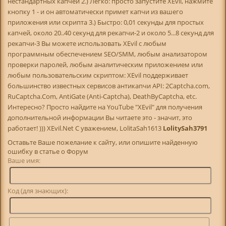
нестандартных капчей 2.) Легко: просто запустите XEvil, нажмите
кнопку 1 - и он автоматически примет капчи из вашего
приложения или скрипта 3.) Быстро: 0,01 секунды для простых
капчей, около 20..40 секунд для рекапчи-2 и около 5...8 секунд для
рекапчи-3 Вы можете использовать XEvil с любым
программным обеспечением SEO/SMM, любым анализатором
проверки паролей, любым аналитическим приложением или
любым пользовательским скриптом: XEvil поддерживает
большинство известных сервисов антикапчи API: 2Captcha.com,
RuCaptcha.Com, AntiGate (Anti-Captcha), DeathByCaptcha, etc.
Интересно? Просто найдите на YouTube "XEvil" для получения
дополнительной информации Вы читаете это - значит, это
работает! ))) XEvil.Net С уважением, LolitaSah1613
LolitySah3791
Оставьте Ваше пожелание к сайту, или опишите найденную
ошибку в статье о Форум
Ваше имя:
Код (для знающих):