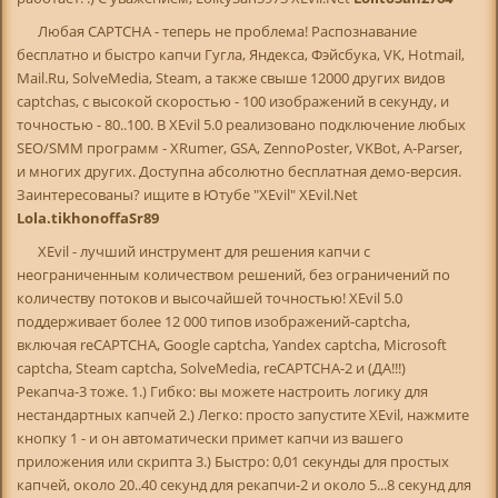
Любая CAPTCHA - теперь не проблема! Распознавание
бесплатно и быстро капчи Гугла, Яндекса, Фэйсбука, VK, Hotmail,
Mail.Ru, SolveMedia, Steam, а также свыше 12000 других видов
captchas, с высокой скоростью - 100 изображений в секунду, и
точностью - 80..100. В XEvil 5.0 реализовано подключение любых
SEO/SMM программ - XRumer, GSA, ZennoPoster, VKBot, A-Parser,
и многих других. Доступна абсолютно бесплатная демо-версия.
Заинтересованы? ищите в Ютубе "XEvil" XEvil.Net
Lola.tikhonoffaSr89
XEvil - лучший инструмент для решения капчи с
неограниченным количеством решений, без ограничений по
количеству потоков и высочайшей точностью! XEvil 5.0
поддерживает более 12 000 типов изображений-captcha,
включая reCAPTCHA, Google captcha, Yandex captcha, Microsoft
captcha, Steam captcha, SolveMedia, reCAPTCHA-2 и (ДА!!!)
Рекапча-3 тоже. 1.) Гибко: вы можете настроить логику для
нестандартных капчей 2.) Легко: просто запустите XEvil, нажмите
кнопку 1 - и он автоматически примет капчи из вашего
приложения или скрипта 3.) Быстро: 0,01 секунды для простых
капчей, около 20..40 секунд для рекапчи-2 и около 5...8 секунд для