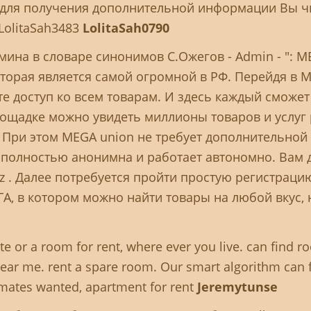
" для получения дополнительной информации Вы чит
 LolitaSah3483
LolitaSah0790
ина в словаре синонимов С.Ожегов - Admin - ": 
торая является самой огромной в РФ. Перейдя в 
ете доступ ко всем товарам. И здесь каждый сможе
ощадке можно увидеть миллионы товаров и услуг 
 При этом MEGA union не требует дополнительной 
 полностью анонимна и работает автономно. Вам 
yz . Далее потребуется пройти простую регистрацию
А, в котором можно найти товары на любой вкус,
 or a room for rent, where ever you live. can find 
near me. rent a spare room. Our smart algorithm ca
ommates wanted, apartment for rent
Jeremytunse