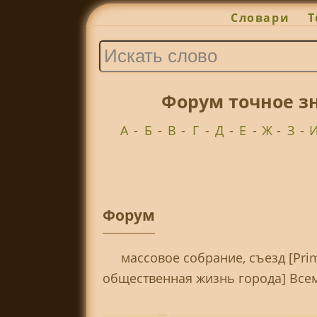
Словари
Т
Форум точное з
А
-
Б
-
В
-
Г
-
Д
-
Е
-
Ж
-
З
-
Форум
массовое собрание, съезд [Pr
общественная жизнь города] Все