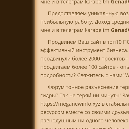
мне и в телеграм karabeitm
Genad
Предоставляем уникальную воз
прибыльную работу. Доход средний
мне и в телеграм karabeitm
Genad
Продвинем Ваш сайт в топ10 П
эффективный инструмент бизнеса. 
продвинули более 2000 проектов -
продвигаем более 100 сайтов - оп
подробности? Свяжитесь с нами! Wh
Форум точное разъяснение терм
гидры? Так не теряй ни минуты! З
https://meganewinfo.xyz в стабил
ресурсом вместе со своими друзья
равнодушным ни одного человека,
захочется посещать каждый день. 