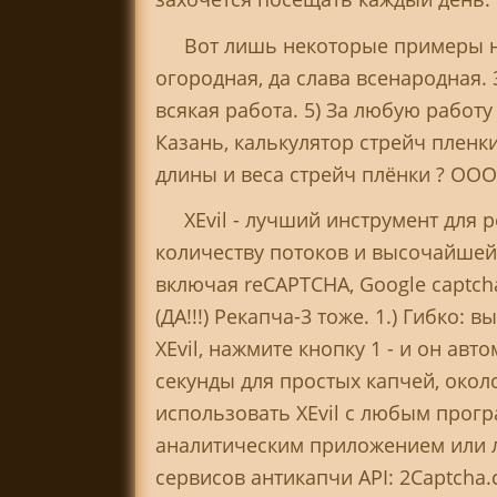
Вот лишь некоторые примеры нар
огородная, да слава всенародная.
всякая работа. 5) За любую работу
Казань, калькулятор стрейч пленки
длины и веса стрейч плёнки ? ОО
XEvil - лучший инструмент для
количеству потоков и высочайшей 
включая reCAPTCHA, Google captcha,
(ДА!!!) Рекапча-3 тоже. 1.) Гибко:
XEvil, нажмите кнопку 1 - и он ав
секунды для простых капчей, около
использовать XEvil с любым про
аналитическим приложением или л
сервисов антикапчи API: 2Captcha.c