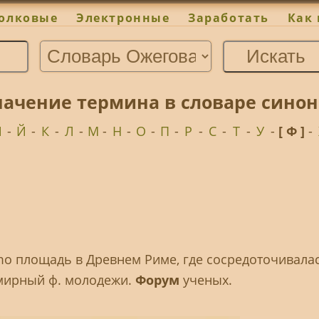
олковые
Электронные
Заработать
Как 
начение термина в словаре сино
И
-
Й
-
К
-
Л
-
М
-
Н
-
О
-
П
-
Р
-
С
-
Т
-
У
-
[ Ф ]
-
imo площадь в Древнем Риме, где сосредоточивала
мирный ф. молодежи.
Форум
ученых.