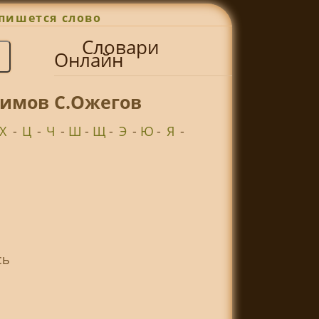
пишется слово
Словари
Онлайн
нимов С.Ожегов
Х
-
Ц
-
Ч
-
Ш
-
Щ
-
Э
-
Ю
-
Я
-
сь