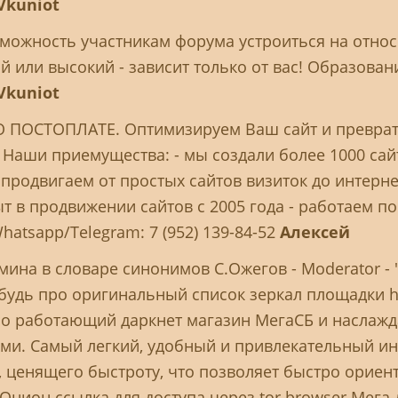
Vkuniot
можность участникам форума устроиться на относ
 или высокий - зависит только от вас! Образован
Vkuniot
О ПОСТОПЛАТЕ. Оптимизируем Ваш сайт и превра
Наши приемущества: - мы создали более 1000 сай
 продвигаем от простых сайтов визиток до интерн
ыт в продвижении сайтов с 2005 года - работаем п
atsapp/Telegram: 7 (952) 139-84-52
Алексей
ина в словаре синонимов С.Ожегов - Moderator - "
абудь про оригинальный список зеркал площадки 
ьно работающий даркнет магазин МегаСБ и наслаж
ми. Самый легкий, удобный и привлекательный ин
 ценящего быстроту, что позволяет быстро ориент
Онион ссылка для доступа через tor browser Мега 