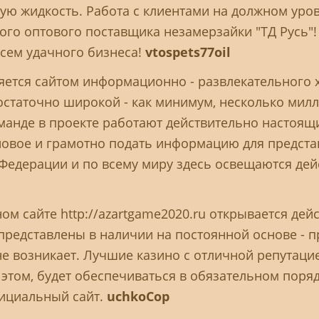
 жидкость. Работа с клиентами на должном уровн
го оптового поставщика незамерзайки "ТД Русь"!
Всем удачного бизнеса!
vtospets77oil
является сайтом информационно - развлекательного 
остаточно широкой - как минимум, несколько милл
манде в проекте работают действительно настоящ
 новое и грамотно подать информацию для предст
 Федерации и по всему миру здесь освещаются де
ом сайте http://azartgame2020.ru открывается дей
представлены в наличии на постоянной основе - п
е возникает. Лучшие казино с отличной репутаци
и этом, будет обеспечиваться в обязательном поря
ициальный сайт.
uchkoCop