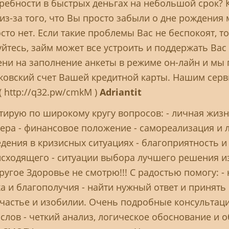
требности в быстрых деньгах на небольшой срок? К
е из-за того, что Вы просто забыли о дне рождени
осто нет. Если такие проблемы Вас не беспокоят, т
уйтесь, займ может все устроить и поддержать Вас 
мени на заполнение анкеты в режиме он-лайн и мы
нковский счет Вашей кредитной карты. Нашим сер
( http://q32.pw/cmkM )
Adriantit
рую по широкому кругу вопросов: - личная жизн
ьера - финансовое положение - самореализация и 
едения в кризисных ситуациях - благоприятность и
ходящего - ситуации выбора лучшего решения из н
угое Здоровье не смотрю!!! С радостью помогу: - 
еха и благополучия - найти нужный ответ и принят
 счастье и изобилии. Очень подробные консульт
 слов - четкий анализ, логическое обоснование 