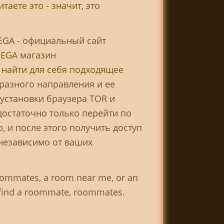
аете это - значит, это
MEGA - официальный сайт
MEGA магазин
т найти для себя подходящее
разного направления и ее
установки браузера TOR и
достаточно только перейти по
, и после этого получить доступ
 независимо от ваших
roommates, a room near me, or an
n find a roommate, roommates.