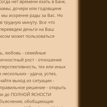
огда нет времени ехать в Банк,
я мамы, дочери или годовщине
о мы искренне рады за Вас. Но
в трудную минуту. Все что
 переведем деньги на Ваш
висом может пользоваться
ь, любовь - семейные
личностный рост - отношения
 перспективность, тех или иных
ескольких - удача, успех,
найти выход из ситуации -
ь правильное решение - открыть
ации до ПОЛНОЙ ЯСНОСТИ
и объяснение, обобщающие