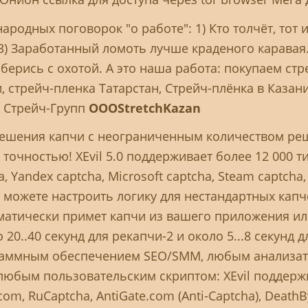
одных поговорок "о работе": 1) Кто толчёт, тот и 
 3) Заработанный ломоть лучше краденого каравая.
 берись с охотой. А это наша работа: покупаем ст
, стрейч-пленка Татарстан, Стрейч-плёнка в Казани
О Стрейч-Групп
OOOStretchKazan
 решения капчи с неограниченным количеством ре
точностью! XEvil 5.0 поддерживает более 12 000 т
 Yandex captcha, Microsoft captcha, Steam captcha
 вы можете настроить логику для нестандартных капч
томатически примет капчи из вашего приложения или
 20..40 секунд для рекапчи-2 и около 5...8 секунд 
граммным обеспечением SEO/SMM, любым анализа
юбым пользовательским скриптом: XEvil поддерж
om, RuCaptcha, AntiGate.com (Anti-Captcha), DeathB