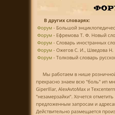
В других словарях:
Форум
- Большой энциклопедическ
Форум
- Ефремова Т. Ф. Новый сл
Форум
- Словарь иностранных сл
Форум
- Ожегов С. И., Шведова Н.
Форум
- Толковый словарь русского
Мы работаем в нише розничной
прекрасно знаем всю "боль" ип мн
GiperIllar, AlexAvtoMax и Texcent
"незамерзайки". Хочется отметить 
предложенным запросам и адресам:
Действительно размещается произ