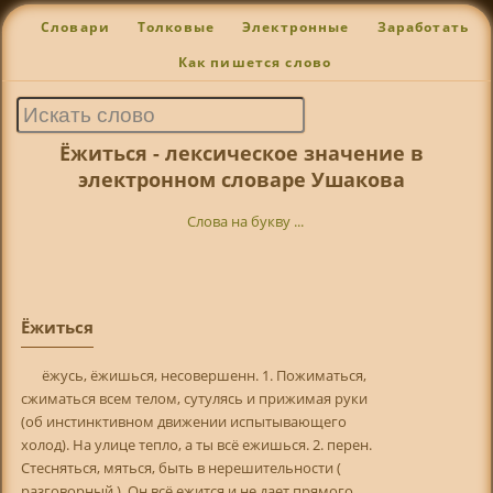
Словари
Толковые
Электронные
Заработать
Как пишется слово
Ёжиться - лексическое значение в
электронном словаре Ушакова
Слова на букву ...
Ёжиться
ёжусь, ёжишься, несовершенн. 1. Пожиматься,
сжиматься всем телом, сутулясь и прижимая руки
(об инстинктивном движении испытывающего
холод). На улице тепло, а ты всё ежишься. 2. перен.
Стесняться, мяться, быть в нерешительности (
разговорный ). Он всё ежится и не дает прямого