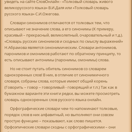
увидеть на сайте СловОнлайн - «Толковый словарь живого
великорусского языка» В.И.Даля или «Толковый словарь
русского языка» С.И.Ожегова.
Словари синонимов отличаются от толковых тем, что
описывают не значение слова, а его синонимы (К примеру,
красивый – прекрасный, великолепный, очаровательный и т.д.).
«Словарь русских синонимов и сходных по смыслу выражений»
Н.Абрамова является синонимическим. Словари антонимов,
паронимов и омонимов работают по обратному принципу, то
есть описывают антонимы (паронимы, омонимы) слова.
Но не стоит путать обитель синонимов со словарем
однокоренных слов! В них, в отличие от синонимичного
словаря, собраны слова, которые имеют общий корень
(Говорить – говор – говорливый - говорящий и т.п.) Так как в
бумажном варианте эти книги редки, вы можете просмотреть
словарь однокоренных слов русского языка онлайн.
Орфографические словари чем-то напоминают толковые,
порядок слов в них алфавитный, но выполняют они совсем
простую функцию – показывают, как слово пишется.
Орфоэпические словари сходны с орфографическими – они