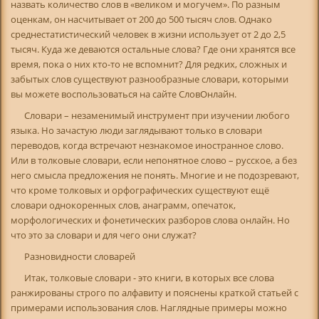
назвать количество слов в «великом и могучем». По разным
оценкам, он насчитывает от 200 до 500 тысяч слов. Однако
среднестатистический человек в жизни использует от 2 до 2,5
тысяч. Куда же деваются остальные слова? Где они хранятся все
время, пока о них кто-то не вспомнит? Для редких, сложных и
забытых слов существуют разнообразные словари, которыми
вы можете воспользоваться на сайте СловОнлайн.
Словари – незаменимый инструмент при изучении любого
языка. Но зачастую люди заглядывают только в словари
переводов, когда встречают незнакомое иностранное слово.
Или в толковые словари, если непонятное слово – русское, а без
него смысла предложения не понять. Многие и не подозревают,
что кроме толковых и орфографических существуют ещё
словари однокоренных слов, анаграмм, опечаток,
морфологических и фонетических разборов слова онлайн. Но
что это за словари и для чего они служат?
Разновидности словарей
Итак, толковые словари - это книги, в которых все слова
ранжированы строго по алфавиту и пояснены краткой статьей с
примерами использования слов. Наглядные примеры можно