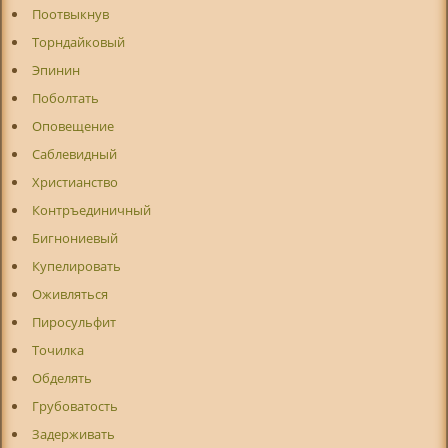
Поотвыкнув
Торндайковый
Эпинин
Поболтать
Оповещение
Саблевидный
Христианство
Контръединичный
Бигнониевый
Купелировать
Оживляться
Пиросульфит
Точилка
Обделять
Грубоватость
Задерживать