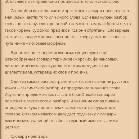
объясняют, как правильно произносить то или иное слово.
Словообразовательные и морфемные словари повествуют о
значимых частях того или иного слова. Если вам нужен разбор
слова по составу, словарь онлайн поможет вам разобраться, что
такое корень, суффикс, префикс и где они спрятаны. Словарные
статьи в словаре оформлены просто – сверху нужное слово, а
чуть ниже – искомые морфемы.
В дополнение к перечисленным, существуют ещё
разнообразные словари терминов (морских, финансовых,
лингвистических, культурологических, юридических,
диалектизмов, устаревших слов и прочих).
Один из самых распространенных тестов на знание русского
языка – лексический разбор и определение значения слова.
Изучение предложенных на сайте СловОнлайн словарей
поможет в лексическом разборе, и значение слова онлайн
определить куда проще, чем часами искать в бумажном
словаре. В таком нелегком деле даст подсказку и словарь
лексических значений онлайн, созданный именно с этими
целями.
Словари новой эры